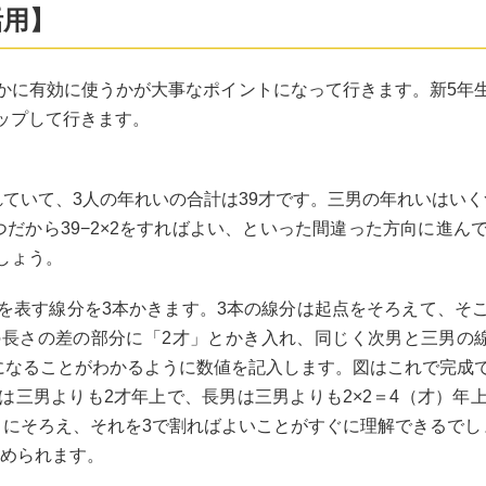
活用】
かに有効に使うかが大事なポイントになって行きます。新5年
ップして行きます。
ていて、3人の年れいの合計は39才です。三男の年れいはい
だから39−2×2をすればよい、といった間違った方向に進
しょう。
を表す線分を3本かきます。3本の線分は起点をそろえて、そ
長さの差の部分に「2才」とかき入れ、同じく次男と三男の
才になることがわかるように数値を記入します。図はこれで完成
は三男よりも2才年上で、長男は三男よりも2×2＝4（才）年
さにそろえ、それを3で割ればよいことがすぐに理解できるでし
と求められます。