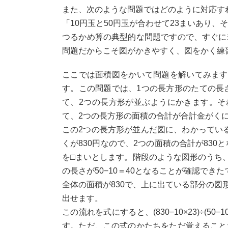
また、次のような問題ではどのように対応す
「10円玉と50円玉が合わせて23まいあり、
つるかめ算の典型的な問題ですので、すぐに
問題だからこそ図がかきやすく、図をかく練
ここでは面積図をかいて問題を解いてみます
す。この問題では、1つの長方形のたての長さ
て、2つの長方形が並ぶようにかきます。そ
て、2つの長方形の面積の合計が合計金がく
この2つの長方形が並んだ図に、わかっている
くが830円なので、2つの面積の合計が83
を□まいとします。階段のような図形のうち、
の長さが50−10＝40となることが確認でき
全体の面積が830で、上に出ている部分の図形の
出せます。
この流れを式にすると、(830−10×23)
す。ただ、この式のかたちをただ覚えること