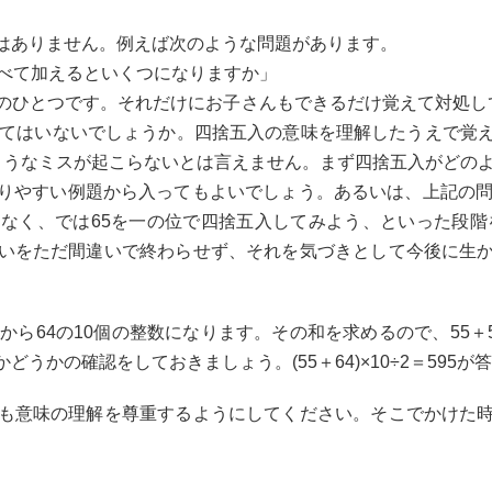
はありません。例えば次のような問題があります。
すべて加えるといくつになりますか」
のひとつです。それだけにお子さんもできるだけ覚えて対処し
ってはいないでしょうか。四捨五入の意味を理解したうえで覚
5のようなミスが起こらないとは言えません。まず四捨五入がどの
りやすい例題から入ってもよいでしょう。あるいは、上記の問
なく、では65を一の位で四捨五入してみよう、といった段階を
いをただ間違いで終わらせず、それを気づきとして今後に生
から64の10個の整数になります。その和を求めるので、55＋5
うかの確認をしておきましょう。(55＋64)×10÷2＝595が
も意味の理解を尊重するようにしてください。そこでかけた