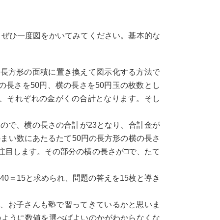
もぜひ一度図をかいてみてください。基本的な
、長方形の面積に置き換えて図示化する方法で
の長さを50円、横の長さを50円玉の枚数とし
で、それぞれの金がくの合計となります。そし
なので、横の長さの合計が23となり、合計金が
のまい数にあたるたて50円の長方形の横の長さ
に注目します。その部分の横の長さが□で、たて
÷40＝15と求められ、問題の答えを15枚と導き
として、お子さんも塾で習ってきているかと思いま
のように数値を選べばよいのかがわからなくな