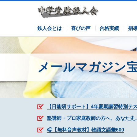
サピックスコース
日能研コース
栄光ゼミナールコース
各塾併用
鉄人会とは
喜びの声
合格実績
指
メールマガジン
【日能研サポート】4年夏期講習特別テ
塾講師・プロ家庭教師の方へ、あなた史
🎧【無料音声教材】物語文語彙600