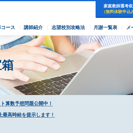
家庭教師選考依
（無料体験申込
早稲田アカデミーコース
四谷大塚コース
コース
導コース
講師紹介
志望校別攻略法
月謝一覧表
メ
宝箱
スト算数予想問題公開中！
上最高時給を提示します！