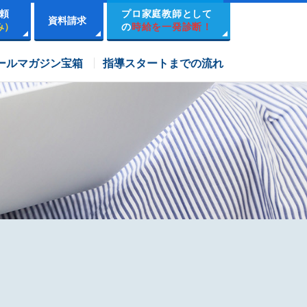
頼
プロ家庭教師として
資料請求
み）
の
時給を一発診断！
市進学院コース
ールマガジン宝箱
指導スタートまでの流れ