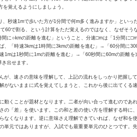
方を覚えるようにしましょう。
り、秒速1mで歩いた方が1分間で何m多く進みますか」とい
倍して60で割る、という計算をただ覚えるのではなく、なぜそ
時間に○kmの距離を進む」ということ、分速□mは「1分間に
「時速3kmは1時間に3kmの距離を進む」→「60分間に30
1mは1秒間に1mの距離を進む」→「60秒間に60mの距離を
と導き出せます。
んが、速さの意味を理解して、上記の流れをしっかり把握して
解がないままに式を覚えてしまうと、これから後に出てくる
に動くことが題材となります。二者が向い合って進むのであ
さの「差」を使います。この和と差の使い方を理解する時に
らなくなります。逆に意味さえ理解できていれば、なぜ和を
の単元ではありますが、入試でも最重要単元のひとつです。