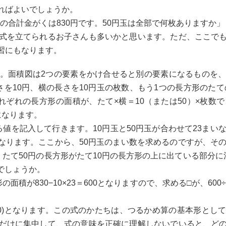
ればよいでしょうか。
その合計金がくは830円です。50円玉は全部で何枚ありますか」
式を立てられるお子さんも多いかと思います。ただ、ここで
習にもなります。
。面積図は2つの要素をかけ合せると別の要素になるものを
を10円、横の長さを10円玉の枚数、もう1つの長方形のたて
れぞれの長方形の面積が、たて×横＝10（または50）×枚数
になります。
値を記入して行きます。10円玉と50円玉が合わせて23まい
0となります。ここから、50円玉のまい数を求めるのですが、そ
たて50円の長方形がたて10円の長方形の上に出ている部分
たでしょうか。
面積が830−10×23＝600となりますので、求める□が、600
÷(50−10)となります。この式のかたちは、つるかめ算の基本形
だけに集中して、式の意味を正確に理解しないでいると、ど