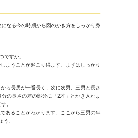
生になる今の時期から図のかき方をしっかり身
くつですか」
んでしまうことが起こり得ます。まずはしっかり
こから長男が一番長く、次に次男、三男と長さ
線分の長さの差の部分に「2才」とかき入れま
です。
上であることがわかります。ここから三男の年
ょう。