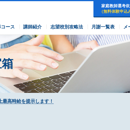
家庭教師選考依
（無料体験申込
早稲田アカデミーコース
四谷大塚コース
コース
導コース
講師紹介
志望校別攻略法
月謝一覧表
メ
宝箱
上最高時給を提示します！