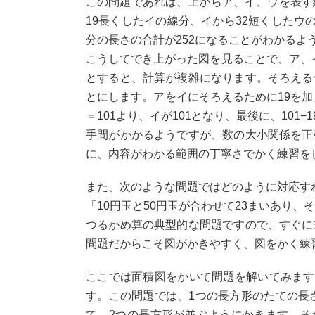
この問題であれば、上からア、イ、ウを表す
19長くしたイの線分、イから32短くした
分の長さの合計が252になることがわかるよ
こうしてでき上がった図を見ることで、ア、
とすると、計算が複雑になります。そろえる
とにします。アをイにそろえるために19を加え、
＝101より、イが101となり、最後に、101
手間がかかるようですが、数の大小関係を正
に、内容がわかる範囲の丁寧さでかく練習を
また、次のような問題ではどのように対応す
「10円玉と50円玉が合わせて23まいあり、
つるかめ算の典型的な問題ですので、すぐに
問題だからこそ図がかきやすく、図をかく練
ここでは面積図をかいて問題を解いてみます
す。この問題では、1つの長方形のたての長さ
て、2つの長方形が並ぶようにかきます。そ