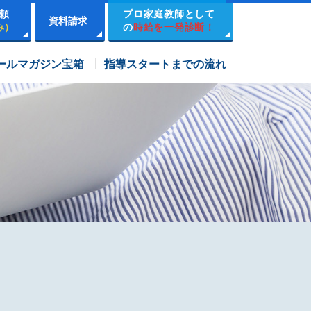
頼
プロ家庭教師として
資料請求
み）
の
時給を一発診断！
市進学院コース
ールマガジン宝箱
指導スタートまでの流れ