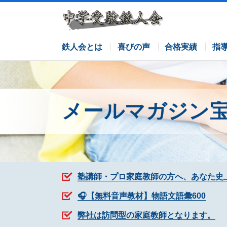
サピックスコース
日能研コース
栄光ゼミナールコース
各塾併用
鉄人会とは
喜びの声
合格実績
指
メールマガジン
塾講師・プロ家庭教師の方へ、あなた史
🎧【無料音声教材】物語文語彙600
弊社は訪問型の家庭教師となります。