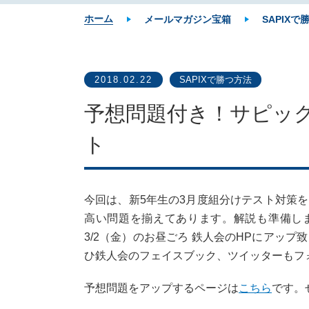
ホーム
メールマガジン宝箱
SAPIXで
2018.02.22
SAPIXで勝つ方法
予想問題付き！サピック
ト
今回は、新5年生の3月度組分けテスト対策
高い問題を揃えてあります。解説も準備し
3/2（金）のお昼ごろ 鉄人会のHPにアッ
ひ鉄人会のフェイスブック、ツイッターもフ
予想問題をアップするページは
こちら
です。