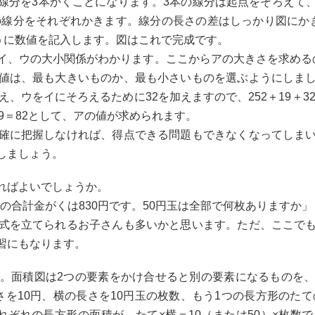
線分を3本かくことになります。3本の線分は起点をそろえて
ウの線分をそれぞれかきます。線分の長さの差はしっかり図にか
うに数値を記入します。図はこれで完成です。
イ、ウの大小関係がわかります。ここからアの大きさを求める
値は、最も大きいものか、最も小さいものを選ぶようにしま
ウをイにそろえるために32を加えますので、252＋19＋32が、
−19＝82として、アの値が求められます。
確に把握しなければ、得点できる問題もできなくなってしま
しましょう。
ればよいでしょうか。
その合計金がくは830円です。50円玉は全部で何枚ありますか」
式を立てられるお子さんも多いかと思います。ただ、ここで
習にもなります。
。面積図は2つの要素をかけ合せると別の要素になるものを
を10円、横の長さを10円玉の枚数、もう1つの長方形のたて
れぞれの長方形の面積が、たて×横＝10（または50）×枚数