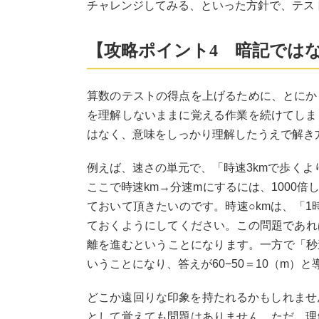
チャレンジしてみる、といった方針で、テス
【攻略ポイント4 暗記では
算数のテストの得点を上げるために、とにか
を理解しないままに覚える作業を続けてしま
はなく、意味をしっかり理解したうえで解き
例えば、速さの単元で、「時速3kmで歩くよ
ここで時速km→分速mにするには、1000
ておいて頂きたいのです。時速○kmは、「1
ておくようにしてください。この問題であれば、
離を進むということになります。一方で「秒速
いうことになり、答えが60−50＝10（m）
どこか遠回りな印象を持たれるかもしれませ
として覚えても問題はありません。ただ、理