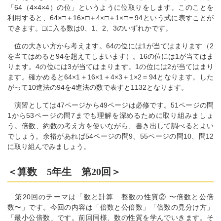
「64（4×4×4）の位」というように位取りをします。このことを
利用すると、64×□＋16×□＋4×□＋1×□＝94という式に表すことが
できます。□に入る数は0、1、2、3のいずれかです。
位の大きい方から考えます。64の位には1が当てはまります（2
を当てはめると94を超えてしまいます）。16の位には1が当てはま
ります。4の位には3が当てはまります。1の位には2が当てはまり
ます。確かめると64×1＋16×1＋4×3＋1×2＝94となります。した
がって10進法の94を4進法の数で表すと1132となります。
演習としては47ページから49ページは必修です。51ページの問
1から53ページの問7までも理解を深めるために取り組みましょ
う。倍数、約数の考え方を使いながら、書き出して調べるとよい
でしょう。余裕があれば54ページの問9、55ページの問10、問12
に取り組んでみましょう。
＜算数 5年生 第20回＞
第20回のテーマは「数と計算 整数の性質② 〜倍数と公倍
数〜」です。今回の内容は「倍数と公倍数」「倍数の見分け方」
「最小公倍数」です。前回同様、数の性質を学んでいきます。そ