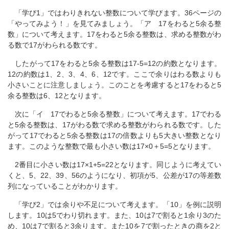
「学び1」ではわりきれない整数について学びます。36ページの
「やってみよう！」を見てみましょう。「ア 17をわると5余る整
数」について考えます。17をわると5余る整数は、求める整数がわ
る数で17がわられる数です。
したがって17をわると5余る整数は17-5=12の約数となります。
12の約数は1、2、3、4、6、12です。ここで余りはわる数よりも
小さいことに注意しましょう。このことを考慮すると17をわると5
余る整数は6、12となります。
次に「イ 17でわると5余る整数」について考えます。17でわる
と5余る整数は、17がわる数で求める整数がわられる数です。した
がって17でわると5余る整数は17の倍数よりも5大きい整数となり
ます。このような整数で最も小さい数は17×0＋5=5となります。
2番目に小さい数は17×1+5=22となります。同じように考えてい
くと、5、22、39、56のようになり、初項が5、公差が17の等差数
列になっていることがわかります。
「学び2」では余りや不足について考えます。「10」を例に説明
します。10は5でわり切れます。また、10は7で割ると1余り3のた
め、10は7で割ると3余ります。また10を7で割ったときの商を2と