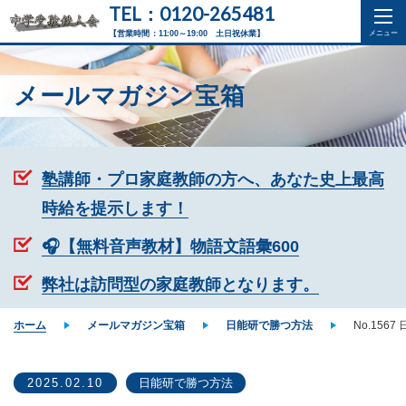
TEL：0120-265481
【営業時間：11:00～19:00 土日祝休業】
メールマガジン宝箱
塾講師・プロ家庭教師の方へ、あなた史上最高
時給を提示します！
🎧【無料音声教材】物語文語彙600
弊社は訪問型の家庭教師となります。
ホーム
メールマガジン宝箱
日能研で勝つ方法
No.156
2025.02.10
日能研で勝つ方法