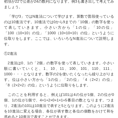
初項が22で公差が24の数列になります。例3も書き出して考えてみ
ましょう。
「学び3」ではN進法について学びます。算数で普段使っている
のは10進法です。10進法では0から9までの「10個」の数字を使っ
て表していきます。小さい方から「1の位」「10の位」
「100（10×10）の位」「1000（10×10×10）の位」というように
位取りをします。ここでは、いろいろなN進法について説明しま
す。
①2進法
2進法は0、1の「2個」の数字を使って表していきます。小さい
順に書いていくと、1、10、11、100、101、110、111、
1000・・・となります。数字の2を使いたくなったら繰り上がりま
す。位は小さい方から「1の位」「2の位」「4（2×2）の位」
「8（2×2×2）の位」というように位取りをします。
このことを利用すると、例えば101は4の位が1個、2の位が0
個、1の位が1個で、4×1+2×0+1×1=5番目の数となります。つま
り、2進法の101は10進法で表すと5となります。このように2進法
を10進法に変える場合、各位が表す数と各位の個数をかけて和を
求めると10進法で表すことができます。