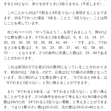
すると14となり、余りを出すときに4足りません（不足します）。
このことから10は7で割ると4不足りないと表現することもでき
ます。10を7でわった場合「3余る」ことと「4足りない」ことは同
じことを表しています。
次に41ページの「やってみよう！」を見てみましょう。例1のよ
うな数を調べます。3でわると2余る数は2、5、8、11、14、17、
20、23、26、29、32、35、38、41、44・・・です。また、7でわ
ると2余る数は2、9、16、23、30、37、44、51、58、65、
72・・・となります。2つの条件に共通した数は2、23、44である
ことがわかります。
これは初項が2で公差が21の数列になっていることがわかりま
す。初項の2は「2余る」の2で、公差は3と7の最小公倍数となって
います。次に例2のような数を調べます。「6でわると4余る」は
「6でわると2足りない」と言い換えることができます。
また「8でわると6余る」は「8でわると2足りない」と言い換え
ることができます。2つの条件を合わせて考えると6と8の最小公倍
数は24のため「24でわると2足りない整数」と考えることができま
す。つまり1番小さい数は24-2=22、次の数は24×2-2=46となり、