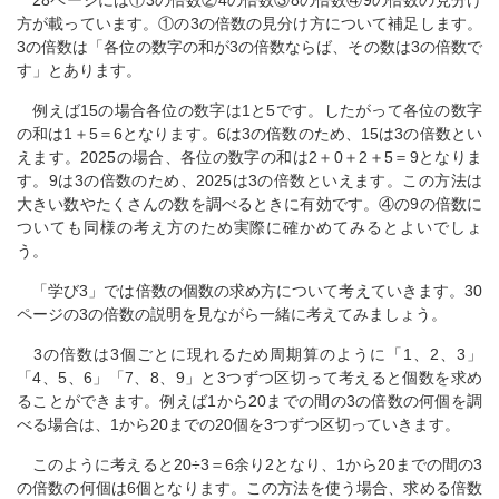
方が載っています。①の3の倍数の見分け方について補足します。
3の倍数は「各位の数字の和が3の倍数ならば、その数は3の倍数で
す」とあります。
例えば15の場合各位の数字は1と5です。したがって各位の数字
の和は1＋5＝6となります。6は3の倍数のため、15は3の倍数とい
えます。2025の場合、各位の数字の和は2＋0＋2＋5＝9となりま
す。9は3の倍数のため、2025は3の倍数といえます。この方法は
大きい数やたくさんの数を調べるときに有効です。④の9の倍数に
ついても同様の考え方のため実際に確かめてみるとよいでしょ
う。
「学び3」では倍数の個数の求め方について考えていきます。30
ページの3の倍数の説明を見ながら一緒に考えてみましょう。
3の倍数は3個ごとに現れるため周期算のように「1、2、3」
「4、5、6」「7、8、9」と3つずつ区切って考えると個数を求め
ることができます。例えば1から20までの間の3の倍数の何個を調
べる場合は、1から20までの20個を3つずつ区切っていきます。
このように考えると20÷3＝6余り2となり、1から20までの間の3
の倍数の何個は6個となります。この方法を使う場合、求める倍数