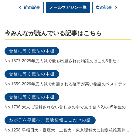
メールマガジン一覧
前の記事
次の記事
今みんなが読んでいる記事はこちら
合格に導く魔法の本棚
No.1577 2025年度入試で最も出題された物語文はこの6冊だ！
合格に導く魔法の本棚
No.1659 2026年度入試で出題される確率が高い物語のベストテンを発表します！
合格に導く魔法の本棚
No.1736 大人に理解されない苦しみの中で支え合う2人の5年生の成長物語！『夏の迷子』村上しいこ
わが子を早慶へ、受験情報ここだけの話
No.1258 早稲田大・慶應大・上智大・東京理科大に指定校推薦枠がある学校