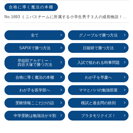
合格に導く魔法の本棚
No.1693 ミニバスチームに所属する小学生男子３人の成長物語！『ポジション！』高田由紀子 予想問題付き！
全て
グノーブルで勝つ方法
SAPIXで勝つ方法
日能研で勝つ方法
早稲田アカデミー・
入試で狙われる時事問題
四谷大塚で勝つ方法
合格に導く魔法の本棚
わが子を早慶へ
わが子を医学部へ
ママとパパの勉強部屋
受験情報ここだけの話
模試と過去問の鉄則
中学受験は勉強法が９割
ブラタモリクイズ！