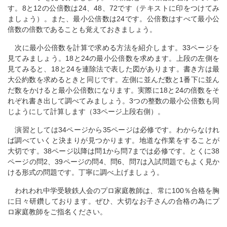
す。8と12の公倍数は24、48、72です（テキストに印をつけてみ
ましょう）。また、最小公倍数は24です。公倍数はすべて最小公
倍数の倍数であることも覚えておきましょう。
次に最小公倍数を計算で求める方法を紹介します。33ページを
見てみましょう。18と24の最小公倍数を求めます。上段の左側を
見てみると、18と24を連除法で表した図があります。書き方は最
大公約数を求めるときと同じです。左側に並んだ数と1番下に並ん
だ数をかけると最小公倍数になります。実際に18と24の倍数をそ
れぞれ書き出して調べてみましょう。3つの整数の最小公倍数も同
じようにして計算します（33ページ上段右側）。
演習としては34ページから35ページは必修です。わからなけれ
ば調べていくと決まりが見つかります。地道な作業をすることが
大切です。38ページ以降は問1から問7までは必修です。とくに38
ページの問2、39ページの問4、問6、問7は入試問題でもよく見か
ける形式の問題です。丁寧に調べ上げましょう。
われわれ中学受験鉄人会のプロ家庭教師は、常に100％合格を胸
に日々研鑽しております。ぜひ、大切なお子さんの合格の為にプ
ロ家庭教師をご指名ください。