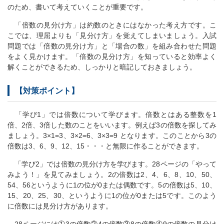
のため、書いて考えていくことが重要です。
「倍数の見分け方」は約数のときにはなかった考え方です。こ
こでは、理屈よりも「見分け方」を覚えてしまいましょう。入試
問題では「倍数の見分け方」と「場合の数」を組み合わせた問題
をよく見かけます。「倍数の見分け方」を知っていると効率よく
解くことができるため、しっかりと暗記しておきましょう。
【対策ポイント】
「学び1」では倍数について学びます。倍数とはある整数を1
倍、2倍、3倍した数のことをいいます。例えば3の倍数を探してみ
ましょう。3×1=3、3×2=6、3×3=9 となります。このことから3の
倍数は3、6、9、12、15・・・と無限に作ることができます。
「学び2」では倍数の見分け方を学びます。28ページの「やって
みよう！」を見てみましょう。2の倍数は2、4、6、8、10、50、
54、56というように1の位が0または偶数です。5の倍数は5、10、
15、20、25、30、というように1の位が0または5です。このよう
に倍数には見分け方があります。
28ページには①3の倍数②4の倍数③8の倍数④9の倍数の見分け