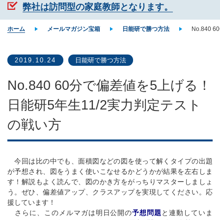
弊社は訪問型の家庭教師となります。
ホーム
メールマガジン宝箱
日能研で勝つ方法
No.84
2019.10.24
日能研で勝つ方法
No.840 60分で偏差値を5上げる！
日能研5年生11/2実力判定テスト
の戦い方
今回は比の中でも、面積図などの図を使って解くタイプの出題
が予想され、図をうまく使いこなせるかどうかが結果を左右しま
す！解説もよく読んで、図のかき方をがっちりマスターしましょ
う。ぜひ、偏差値アップ、クラスアップを実現してください。応
援しています！
さらに、このメルマガは明日公開の
予想問題
と連動していま