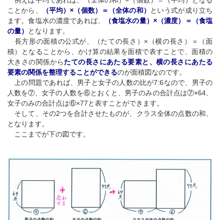
例えば平均であれば、（全体の和）÷（個数）＝（平均）となる
ことから、
（平均）×（個数）＝（全体の和）
という式が成り立ち
ます。食塩水の濃度であれば、
（食塩水の量）×（濃度）＝（食塩
の量）
となります。
長方形の面積の公式が、（たての長さ）×（横の長さ）＝（面
積）となることから、かけ算の結果を面積で表すことで、面積の
大きさの関係から
たての長さにあたる要素と、横の長さにあたる
要素の関係を整理することができる
のが面積図なのです。
上の問題であれば、男子と女子の人数の比が7:6なので、男子の
人数を⑦、女子の人数を⑥とおくと、男子のみの合計点は⑦×64、
女子のみの合計点は⑥×77と表すことができます。
そして、その2つを合計させたものが、クラス全体の点数の和、
となります。
ここまでが下の図です。