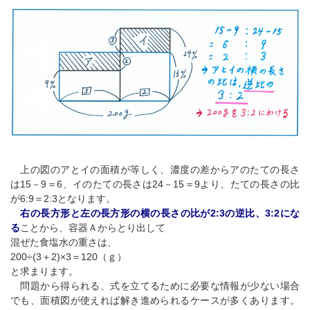
上の図のアとイの面積が等しく、濃度の差からアのたての長さ
は15－9＝6、イのたての長さは24－15＝9より、たての長さの比
が6:9＝2:3となります。
右の長方形と左の長方形の横の長さの比が2:3の逆比、3:2にな
る
ことから、容器Ａからとり出して
混ぜた食塩水の重さは、
200÷(3＋2)×3＝120（ｇ）
と求まります。
問題から得られる、式を立てるために必要な情報が少ない場合
でも、面積図が使えれば解き進められるケースが多くあります。