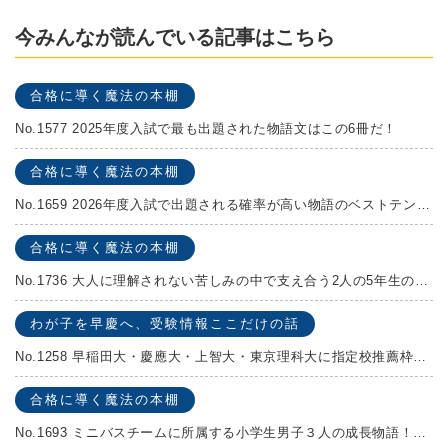
今みんなが読んでいる記事はこちら
合格に導く魔法の本棚
No.1577 2025年度入試で最も出題された物語文はこの6冊だ！
合格に導く魔法の本棚
No.1659 2026年度入試で出題される確率が高い物語のベストテンを発表します！
合格に導く魔法の本棚
No.1736 大人に理解されない苦しみの中で支え合う2人の5年生の成長物語！『夏の迷子』村上しいこ
わが子を早慶へ、受験情報ここだけの話
No.1258 早稲田大・慶應大・上智大・東京理科大に指定校推薦枠がある学校
合格に導く魔法の本棚
No.1693 ミニバスチームに所属する小学生男子３人の成長物語！『ポジション！』高田由紀子 予想問題付き！