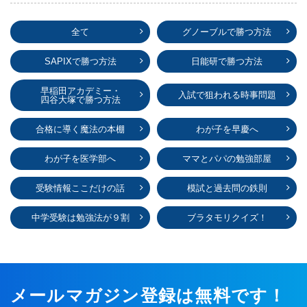
全て
グノーブルで勝つ方法
SAPIXで勝つ方法
日能研で勝つ方法
早稲田アカデミー・
入試で狙われる時事問題
四谷大塚で勝つ方法
合格に導く魔法の本棚
わが子を早慶へ
わが子を医学部へ
ママとパパの勉強部屋
受験情報ここだけの話
模試と過去問の鉄則
中学受験は勉強法が９割
ブラタモリクイズ！
メールマガジン登録は無料です！