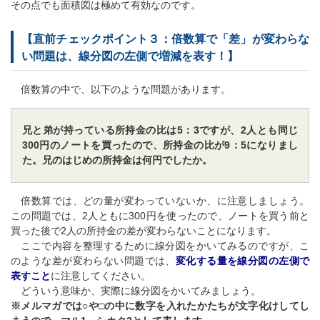
その点でも面積図は極めて有効なのです。
【直前チェックポイント３：倍数算で「差」が変わらな
い問題は、線分図の左側で増減を表す！】
倍数算の中で、以下のような問題があります。
兄と弟が持っている所持金の比は5：3ですが、2人とも同じ
300円のノートを買ったので、所持金の比が9：5になりまし
た。兄のはじめの所持金は何円でしたか。
倍数算では、どの量が変わっていないか、に注意しましょう。
この問題では、2人ともに300円を使ったので、ノートを買う前と
買った後で2人の所持金の差が変わらないことになります。
ここで内容を整理するために線分図をかいてみるのですが、こ
のような差が変わらない問題では、
変化する量を線分図の左側で
表すこと
に注意してください。
どういう意味か、実際に線分図をかいてみましょう。
※メルマガでは○や□の中に数字を入れたかたちが文字化けしてし