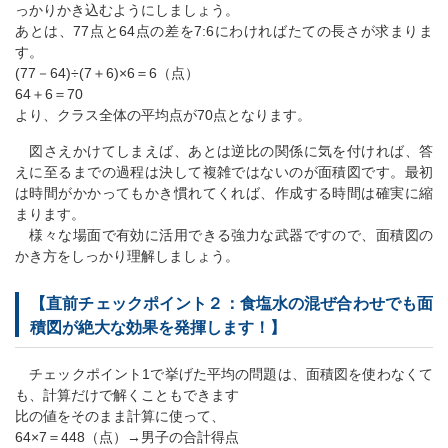
っかりかき込むようにしましょう。
あとは、77点と64点の差を7:6にわければたての長さが求まりま
す。
(77－64)÷(7＋6)×6＝6（点）
64＋6＝70
より、クラス全体の平均点が70点となります。
図さえかけてしまえば、あとは逆比の関係に気を付ければ、答
えに至るまでの過程は決して複雑ではないのが面積図です。最初
は時間がかかってもかき慣れてくれば、作成する時間は確実に縮
まります。
様々な場面で有効に活用できる強力な武器ですので、面積図の
かき方をしっかり理解しましょう。
【直前チェックポイント２：食塩水の混ぜ合わせでも面
積図が絶大な効果を発揮します！】
チェックポイント1で挙げた平均の問題は、面積図を使わなくて
も、計算だけで解くこともできます
比の値をそのまま計算に使って、
64×7＝448（点）→男子の合計得点