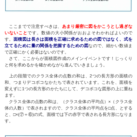
ここまでで注意すべきは、
あまり厳密に図をかこうとし過ぎな
いないこと
です。数値の大小関係がおおよそわかればよいので
す。
面積図は長さは面積を正確に求めるための図ではなく、式を
立てるために量の関係を把握するための図
なので、細かい数値ま
で正確にかく必要はないのです。
さて、ここからが面積図作成のメインイベントです！じっくり
と何を求めるかを確かめながら進んでいきましょう。
上の段階でのクラス全体の点数の和は、2つの長方形の面積の
和、つまりデコボコなかたちで表されています。これを、面積を
変えずに1つの長方形のかたちにして、デコボコな図形の上に重ね
ます。
クラス全体の点数の和は、（クラス全体の平均点）×（クラス全
体の人数）で表されますので、クラス全体の平均点を□点、とする
と、□×(⑦＋⑥)の式、面積では下の赤字で表される長方形になりま
す。