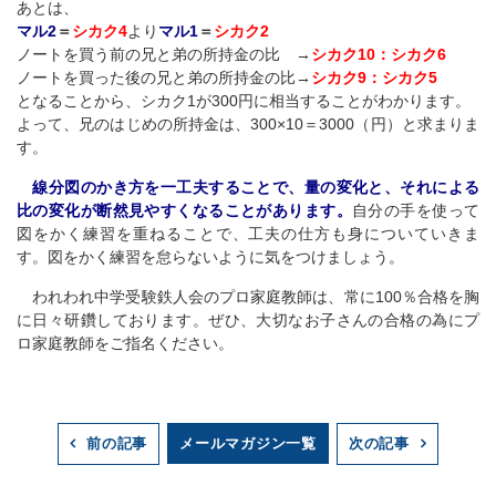
あとは、
マル2
＝
シカク4
より
マル1
＝
シカク2
ノートを買う前の兄と弟の所持金の比 →
シカク10：シカク6
ノートを買った後の兄と弟の所持金の比→
シカク9：シカク5
となることから、シカク1が300円に相当することがわかります。
よって、兄のはじめの所持金は、300×10＝3000（円）と求まりま
す。
線分図のかき方を一工夫することで、量の変化と、それによる
比の変化が断然見やすくなることがあります。
自分の手を使って
図をかく練習を重ねることで、工夫の仕方も身についていきま
す。図をかく練習を怠らないように気をつけましょう。
われわれ中学受験鉄人会のプロ家庭教師は、常に100％合格を胸
に日々研鑽しております。ぜひ、大切なお子さんの合格の為にプ
ロ家庭教師をご指名ください。
メールマガジン一覧
前の記事
次の記事