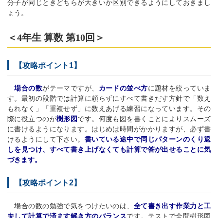
分子が同じときどちらが大きいか区別できるようにしておきまし
ょう。
＜4年生 算数 第10回＞
【攻略ポイント1】
場合の数
がテーマですが、
カードの並べ方
に題材を絞っていま
す。最初の段階では計算に頼らずにすべて書きだす方針で「数え
もれなく」「重複せず」に数えあげる練習になっています。その
際に役立つのが
樹形図
です。何度も図を書くことによりスムーズ
に書けるようになります。はじめは時間がかかりますが、必ず書
けるようにして下さい。
書いている途中で同じパターンのくり返
しを見つけ、すべて書き上げなくても計算で答が出せることに気
づきます。
【攻略ポイント2】
場合の数の勉強で気をつけたいのは、
全て書き出す作業力と工
夫して計算で済ます解き方のバランス
です。テストで全問樹形図