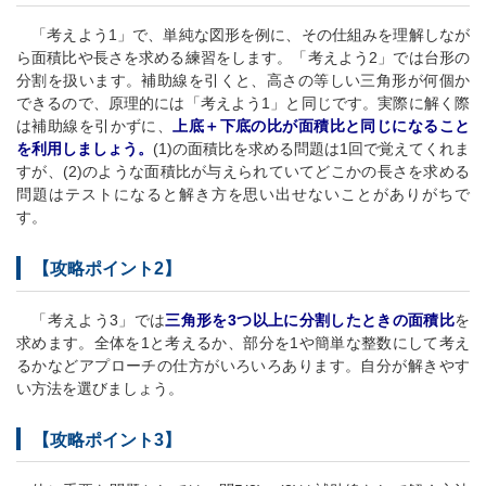
「考えよう1」で、単純な図形を例に、その仕組みを理解しなが
ら面積比や長さを求める練習をします。「考えよう2」では台形の
分割を扱います。補助線を引くと、高さの等しい三角形が何個か
できるので、原理的には「考えよう1」と同じです。実際に解く際
は補助線を引かずに、
上底＋下底の比が面積比と同じになること
を利用しましょう。
(1)の面積比を求める問題は1回で覚えてくれま
すが、(2)のような面積比が与えられていてどこかの長さを求める
問題はテストになると解き方を思い出せないことがありがちで
す。
【攻略ポイント2】
「考えよう3」では
三角形を3つ以上に分割したときの面積比
を
求めます。全体を1と考えるか、部分を1や簡単な整数にして考え
るかなどアプローチの仕方がいろいろあります。自分が解きやす
い方法を選びましょう。
【攻略ポイント3】