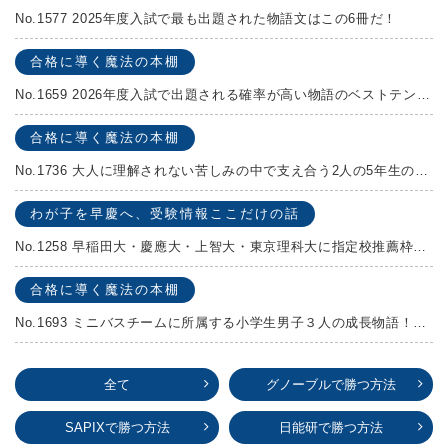
No.1577 2025年度入試で最も出題された物語文はこの6冊だ！
合格に導く魔法の本棚
No.1659 2026年度入試で出題される確率が高い物語のベストテンを発表します！
合格に導く魔法の本棚
No.1736 大人に理解されない苦しみの中で支え合う2人の5年生の成長物語！『夏の迷子』村上しいこ
わが子を早慶へ、受験情報ここだけの話
No.1258 早稲田大・慶應大・上智大・東京理科大に指定校推薦枠がある学校
合格に導く魔法の本棚
No.1693 ミニバスチームに所属する小学生男子３人の成長物語！『ポジション！』高田由紀子 予想問題付き！
全て
グノーブルで勝つ方法
SAPIXで勝つ方法
日能研で勝つ方法