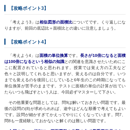
【攻略ポイント3】
「考えよう3」は
相似図形の面積比
についてです。くり返しにな
りますが、前回の底辺比＝面積比との違いに注意しましょう。
【攻略ポイント4】
「考えよう4」は
面積の単位換算
です。
長さが10倍になると面積
は100倍になるという相似の知識
との関連を意識させたいためにこ
こに配置されていると思われます。授業では覚え方の工夫など
色々と説明してくれると思いますが、覚えるのは自分です。いつ
までも覚えるのを後回しにしていると6年生のこの時期になっても
単位換算が苦手のままです。テストに面積の単位の計算が出てい
たらいつも飛ばすという人は、今回必ずマスターして下さい。
その他重要な問題としては、問9は解いておきたい問題です。最
後の設問の(8)が求められれば、途中はどんな順番で考えてもよい
です。設問が細かすぎてかえってやりにくくなっています。問7、
問8も一度経験しておかないと解くのは難しい問題です。