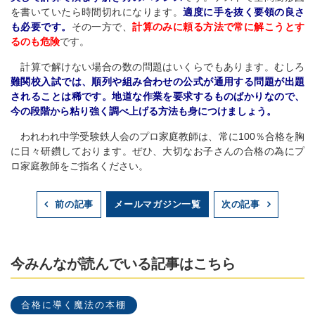
を書いていたら時間切れになります。
適度に手を抜く要領の良さ
も必要です。
その一方で、
計算のみに頼る方法で常に解こうとす
るのも危険
です。
計算で解けない場合の数の問題はいくらでもあります。むしろ
難関校入試では、順列や組み合わせの公式が通用する問題が出題
されることは稀です。
地道な作業を要求するものばかりなので、
今の段階から粘り強く調べ上げる方法も身につけましょう。
われわれ中学受験鉄人会のプロ家庭教師は、常に100％合格を胸
に日々研鑽しております。ぜひ、大切なお子さんの合格の為にプ
ロ家庭教師をご指名ください。
メールマガジン一覧
前の記事
次の記事
今みんなが読んでいる記事はこちら
合格に導く魔法の本棚