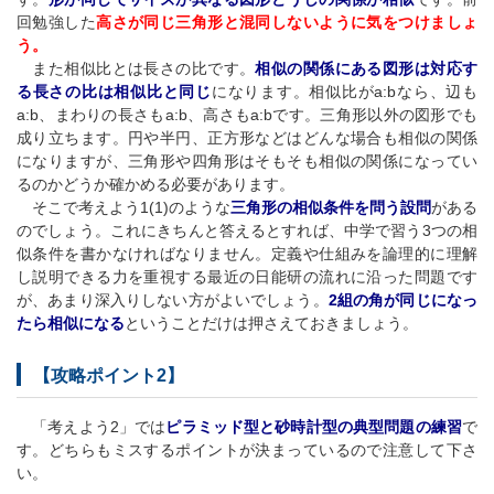
回勉強した
高さが同じ三角形と混同しないように気をつけましょ
う。
また相似比とは長さの比です。
相似の関係にある図形は対応す
る長さの比は相似比と同じ
になります。相似比がa:bなら、辺も
a:b、まわりの長さもa:b、高さもa:bです。三角形以外の図形でも
成り立ちます。円や半円、正方形などはどんな場合も相似の関係
になりますが、三角形や四角形はそもそも相似の関係になってい
るのかどうか確かめる必要があります。
そこで考えよう1(1)のような
三角形の相似条件を問う設問
がある
のでしょう。これにきちんと答えるとすれば、中学で習う3つの相
似条件を書かなければなりません。定義や仕組みを論理的に理解
し説明できる力を重視する最近の日能研の流れに沿った問題です
が、あまり深入りしない方がよいでしょう。
2組の角が同じになっ
たら相似になる
ということだけは押さえておきましょう。
【攻略ポイント2】
「考えよう2」では
ピラミッド型と砂時計型の典型問題の練習
で
す。どちらもミスするポイントが決まっているので注意して下さ
い。