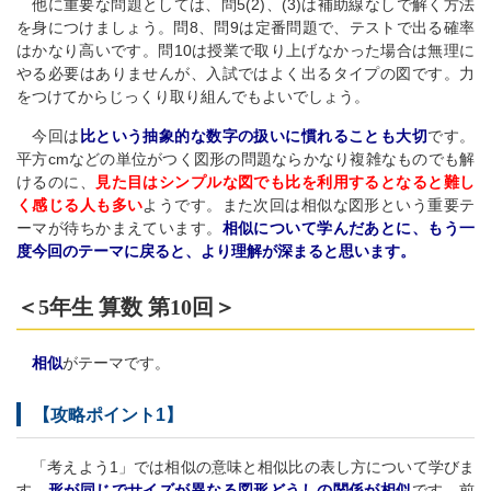
他に重要な問題としては、問5(2)、(3)は補助線なしで解く方法
を身につけましょう。問8、問9は定番問題で、テストで出る確率
はかなり高いです。問10は授業で取り上げなかった場合は無理に
やる必要はありませんが、入試ではよく出るタイプの図です。力
をつけてからじっくり取り組んでもよいでしょう。
今回は
比という抽象的な数字の扱いに慣れることも大切
です。
平方cmなどの単位がつく図形の問題ならかなり複雑なものでも解
けるのに、
見た目はシンプルな図でも比を利用するとなると難し
く感じる人も多い
ようです。また次回は相似な図形という重要テ
ーマが待ちかまえています。
相似について学んだあとに、もう一
度今回のテーマに戻ると、より理解が深まると思います。
＜5年生 算数 第10回＞
相似
がテーマです。
【攻略ポイント1】
「考えよう1」では相似の意味と相似比の表し方について学びま
す。
形が同じでサイズが異なる図形どうしの関係が相似
です。前