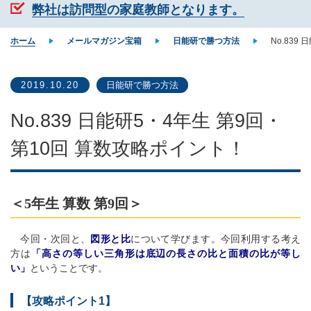
弊社は訪問型の家庭教師となります。
ホーム
メールマガジン宝箱
日能研で勝つ方法
No.839
2019.10.20
日能研で勝つ方法
No.839 日能研5・4年生 第9回・
第10回 算数攻略ポイント！
＜5年生 算数 第9回＞
今回・次回と、
図形と比
について学びます。今回利用する考え
方は
「高さの等しい三角形は底辺の長さの比と面積の比が等し
い」
ということです。
【攻略ポイント1】