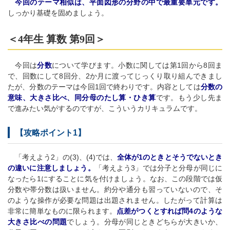
今回のテーマ相似は、平面図形の分野の中で最重要単元です。
しっかり基礎を固めましょう。
＜4年生 算数 第9回＞
今回は
分数
について学びます。小数に関しては第1回から8回ま
で、回数にして8回分、2か月に渡ってじっくり取り組んできまし
たが、分数のテーマは今回1回で終わりです。内容としては
分数の
意味、大きさ比べ、同分母のたし算・ひき算
です。もう少し先ま
で進みたい気がするのですが、こういうカリキュラムです。
【攻略ポイント1】
「考えよう2」の(3)、(4)では、
全体が1のときとそうでないとき
の違いに注意しましょう。
「考えよう3」では分子と分母が同じに
なったら1にすることに気を付けましょう。なお、この段階では仮
分数や帯分数は扱いません。約分や通分も習っていないので、そ
のような操作が必要な問題は出題されません。したがって計算は
非常に簡単なものに限られます。
点差がつくとすれば問4のような
大きさ比べの問題
でしょう。分母が同じときどちらが大きいか、