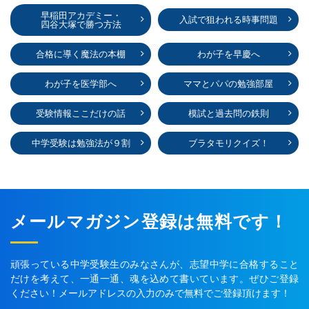
早稲田アカデミー・
入試で狙われる時事問題
四谷大塚で勝つ方法
合格に導く魔法の本棚
わが子を早慶へ
わが子を医学部へ
ママとパパの勉強部屋
受験情報ここだけの話
模試と過去問の鉄則
中学受験は勉強法が９割
ブラタモリクイズ！
メールマガジン登録は無料です！
頑張っている中学受験生のみなさんが、志望中学に合格すること
だけを考えて、一通一通、魂を込めて書いています。ぜひご登録
ください！メールアドレスの入力のみで無料でご登録頂けます！