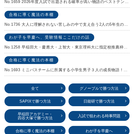
No.1659 2026年度入試で出題される確率が高い物語のベストテンを発表します！
合格に導く魔法の本棚
No.1736 大人に理解されない苦しみの中で支え合う2人の5年生の成長物語！『夏の迷子』村上しいこ
わが子を早慶へ、受験情報ここだけの話
No.1258 早稲田大・慶應大・上智大・東京理科大に指定校推薦枠がある学校
合格に導く魔法の本棚
No.1693 ミニバスチームに所属する小学生男子３人の成長物語！『ポジション！』高田由紀子 予想問題付き！
全て
グノーブルで勝つ方法
SAPIXで勝つ方法
日能研で勝つ方法
早稲田アカデミー・
入試で狙われる時事問題
四谷大塚で勝つ方法
合格に導く魔法の本棚
わが子を早慶へ