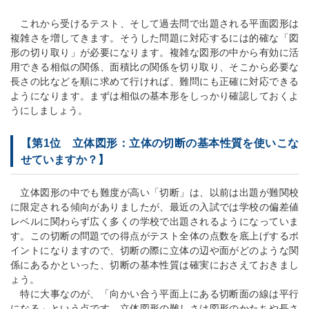
これから受けるテスト、そして過去問で出題される平面図形は
複雑さを増してきます。そうした問題に対応するには的確な「図
形の切り取り」が必要になります。複雑な図形の中から有効に活
用できる相似の関係、面積比の関係を切り取り、そこから必要な
長さの比などを順に求めて行ければ、難問にも正確に対応できる
ようになります。まずは相似の基本形をしっかり確認しておくよ
うにしましょう。
【第1位 立体図形：立体の切断の基本性質を使いこな
せていますか？】
立体図形の中でも難度が高い「切断」は、以前は出題が難関校
に限定される傾向がありましたが、最近の入試では学校の偏差値
レベルに関わらず広く多くの学校で出題されるようになっていま
す。この切断の問題での得点がテスト全体の点数を底上げするポ
イントになりますので、切断の際に立体の辺や面がどのような関
係にあるかといった、切断の基本性質は確実におさえておきまし
ょう。
特に大事なのが、「向かい合う平面上にある切断面の線は平行
になる」という点です。立体図形の難しさは図形のかたちや長さ