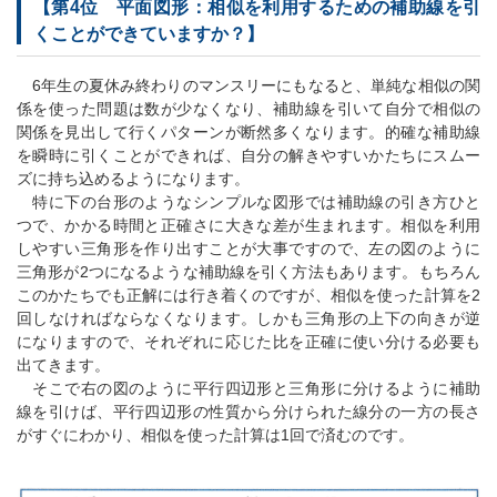
【第4位 平面図形：相似を利用するための補助線を引
くことができていますか？】
6年生の夏休み終わりのマンスリーにもなると、単純な相似の関
係を使った問題は数が少なくなり、補助線を引いて自分で相似の
関係を見出して行くパターンが断然多くなります。的確な補助線
を瞬時に引くことができれば、自分の解きやすいかたちにスムー
ズに持ち込めるようになります。
特に下の台形のようなシンプルな図形では補助線の引き方ひと
つで、かかる時間と正確さに大きな差が生まれます。相似を利用
しやすい三角形を作り出すことが大事ですので、左の図のように
三角形が2つになるような補助線を引く方法もあります。もちろん
このかたちでも正解には行き着くのですが、相似を使った計算を2
回しなければならなくなります。しかも三角形の上下の向きが逆
になりますので、それぞれに応じた比を正確に使い分ける必要も
出てきます。
そこで右の図のように平行四辺形と三角形に分けるように補助
線を引けば、平行四辺形の性質から分けられた線分の一方の長さ
がすぐにわかり、相似を使った計算は1回で済むのです。