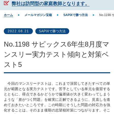
弊社は訪問型の家庭教師となります。
ホーム
メールマガジン宝箱
SAPIXで勝つ方法
No.11
2022.08.21
SAPIXで勝つ方法
No.1198 サピックス6年生8月度マ
ンスリー実力テスト傾向と対策ベ
スト5
今回のマンスリーテストは、これまで演習してきたすべての単
元が範囲となる実力テストです。苦手としている単元を復習する
とともに、得点できるかどうかで偏差値が大きく変わってしまう
ような「差がつく問題」を確実に正解できるように、見直しを進
めておきたいところです。この時期にそうした問題の対応力を強
化することは、そのまま後期の志望校対策につながります。そこ