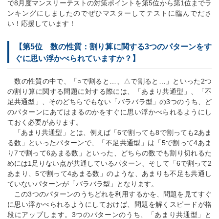
で8月度マンスリーテストの対策ポイントを第5位から第1位までラ
ンキングにしましたのでぜひマスターしてテストに臨んでださ
い！応援しています！
【第5位 数の性質：割り算に関する3つのパターンをす
ぐに思い浮かべられていますか？】
数の性質の中で、「○で割ると…、△で割ると…」といった2つ
の割り算に関する問題に対する際には、「あまり共通型」、「不
足共通型」、そのどちらでもない「バラバラ型」の3つのうち、ど
のパターンにあてはまるのかをすぐに思い浮かべられるようにし
ておく必要があります。
「あまり共通型」とは、例えば「6で割っても8で割っても2あま
る数」といったパターンで、「不足共通型」は「5で割って4あま
り7で割って6あまる数」といった、どちらの数でも割り切れるた
めには1足りない点が共通しているパターン、そして「6で割って2
あまり、5で割って4あまる数」のような、あまりも不足も共通し
ていないパターンが「バラバラ型」となります。
この3つのパターンのうちどれを利用するかを、問題を見てすぐ
に思い浮かべられるようにしておけば、問題を解くスピードが格
段にアップします。3つのパターンのうち、「あまり共通型」と