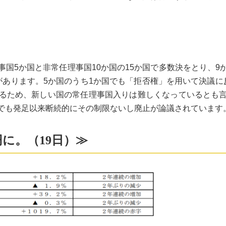
国5か国と非常任理事国10か国の15か国で多数決をとり、9
があります。5か国のうち1か国でも「拒否権」を用いて決議に
るため、新しい国の常任理事国入りは難しくなっているとも
でも発足以来断続的にその制限ないし廃止が論議されています
円に。（19日）≫