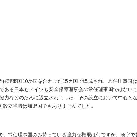
任理事国10か国を合わせた15カ国で構成され、常任理事国
である日本もドイツも安全保障理事会の常任理事国ではない
協力などのために設立されました。その設立において中心と
も設立当時は加盟国でもありませんでした。
で、常任理事国のみ持っている強力な権限は何ですか。漢字で