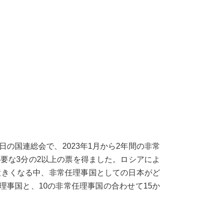
の国連総会で、2023年1月から2年間の非常
要な3分の2以上の票を得ました。ロシアによ
大きくなる中、非常任理事国としての日本がど
事国と、10の非常任理事国の合わせて15か