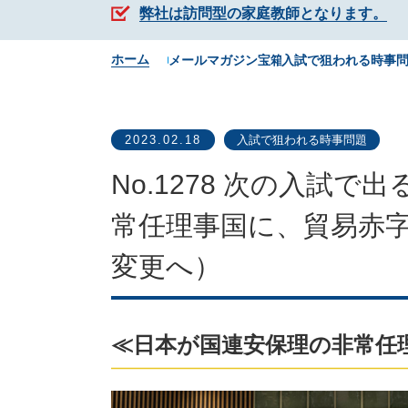
弊社は訪問型の家庭教師となります。
ホーム
メールマガジン宝箱
入試で狙われる時事
2023.02.18
入試で狙われる時事問題
No.1278 次の入
常任理事国に、貿易赤字
変更へ）
≪日本が国連安保理の非常任