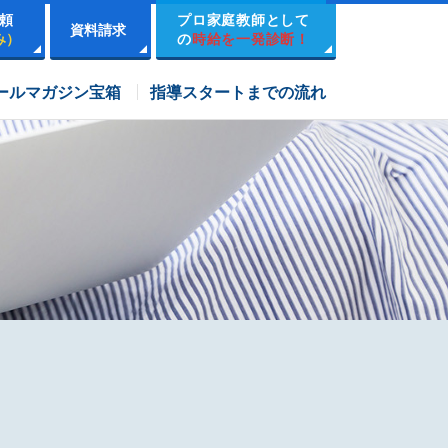
頼
プロ家庭教師として
資料請求
み）
の
時給を一発診断！
市進学院コース
ールマガジン宝箱
指導スタートまでの流れ