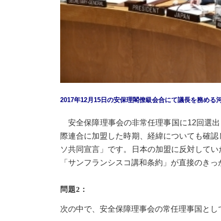
2017年12月15日の安保理閣僚級会合にて議長を務め
安全保障理事会の非常任理事国に12回選出さ
際連合に加盟した時期、経緯についても確認し
ソ共同宣言」です。日本の加盟に反対していた
「サンフランシスコ講和条約」が直接のきっ
問題2：
次の中で、安全保障理事会の常任理事国とし