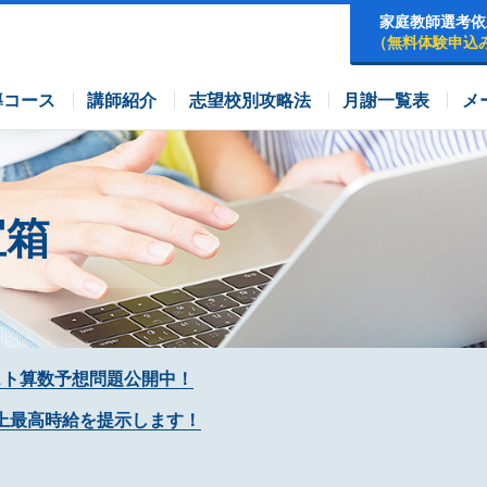
家庭教師選考依
（無料体験申込
早稲田アカデミーコース
四谷大塚コース
コース
導コース
講師紹介
志望校別攻略法
月謝一覧表
メ
宝箱
スト算数予想問題公開中！
上最高時給を提示します！