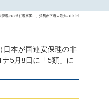
連安保理の非常任理事国に、貿易赤字過去最大の19.9兆円に、新型コロナ
き（日本が国連安保理の非
ナ5月8日に「5類」に