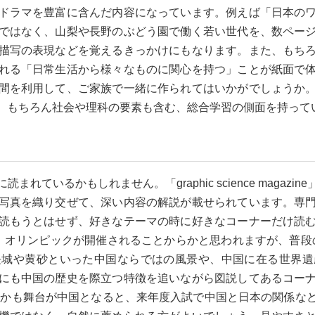
ドラマを豊富に含んだ内容になっています。例えば「日本の
ではなく、山梨や長野のぶどう園で働く若い世代を、数ペー
描写の表現などを覚えるきっかけにもなります。また、もち
れる「日常生活から様々なものに関心を持つ」ことが紙面で
間を利用して、ご家族で一緒に作られてはいかがでしょうか
、もちろん社会や理科の要素も含む、総合学習の側面を持って
ているかもしれません。「graphic science maga
写真を織り交ぜて、深い内容の解説が載せられています。専
読もうとはせず、好きなテーマの時に好きなコーナーだけ読
オリンピックが開催されることからかと思われますが、普段の
長城や黄砂といった中国ならではの風景や、中国に在る世界遺
にも中国の歴史を際立つ特徴を追いながら図説してあるコー
しかも舞台が中国となると、来年度入試で中国と日本の関係な