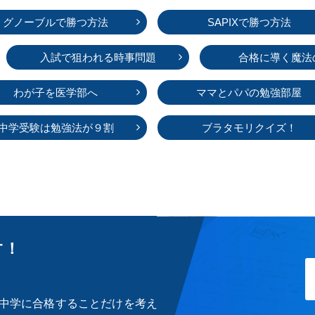
グノーブルで勝つ方法
SAPIXで勝つ方法
入試で狙われる時事問題
合格に導く魔法
わが子を医学部へ
ママとパパの勉強部屋
中学受験は勉強法が９割
ブラタモリクイズ！
す！
中学に合格することだけを考え