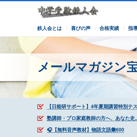
サピックスコース
日能研コース
栄光ゼミナールコース
各塾併用
鉄人会とは
喜びの声
合格実績
指
メールマガジン
【日能研サポート】4年夏期講習特別テ
塾講師・プロ家庭教師の方へ、あなた史
🎧【無料音声教材】物語文語彙600