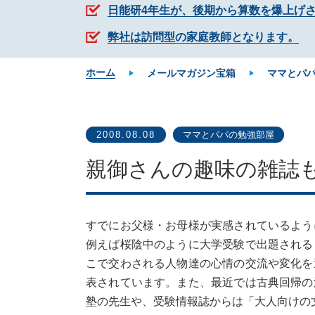
日能研4年生が、後期から算数を爆上げ
弊社は訪問型の家庭教師となります。
ホーム
メールマガジン宝箱
ママとパ
2008.08.08
ママとパパの勉強部屋
親御さんの趣味の雑誌
すでにお父様・お母様が実感されているよう
例えば桜陰中のように大学受験で出題される
こで交わされる人物達の心情の交流や変化を
表されています。また、最近では古典回帰の
塾の先生や、受験情報誌からは「大人向けの