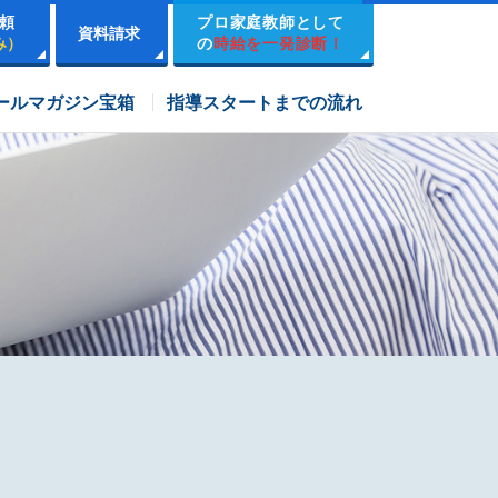
頼
プロ家庭教師として
資料請求
み）
の
時給を一発診断！
市進学院コース
ールマガジン宝箱
指導スタートまでの流れ