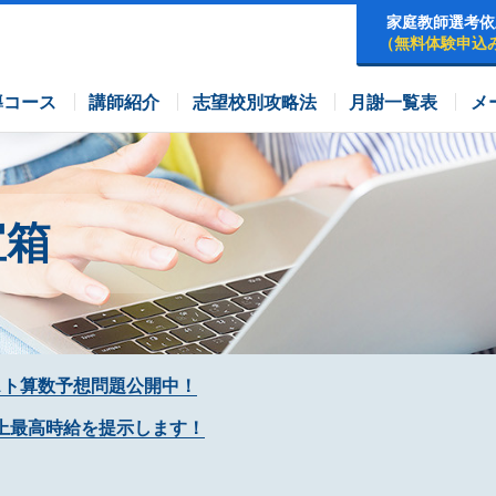
家庭教師選考依
（無料体験申込
早稲田アカデミーコース
四谷大塚コース
コース
導コース
講師紹介
志望校別攻略法
月謝一覧表
メ
宝箱
スト算数予想問題公開中！
上最高時給を提示します！