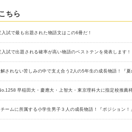
こちら
025年度入試で最も出題された物語文はこの6冊だ！
026年度入試で出題される確率が高い物語のベストテンを発表します！
大人に理解されない苦しみの中で支え合う2人の5年生の成長物語！『
No.1258 早稲田大・慶應大・上智大・東京理科大に指定校推薦
ミニバスチームに所属する小学生男子３人の成長物語！『ポジション