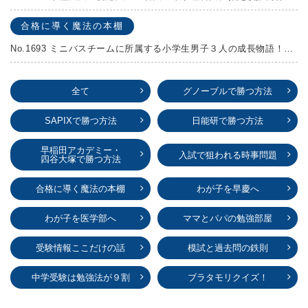
合格に導く魔法の本棚
No.1693 ミニバスチームに所属する小学生男子３人の成長物語！『ポジション！』高田由紀子 予想問題付き！
全て
グノーブルで勝つ方法
SAPIXで勝つ方法
日能研で勝つ方法
早稲田アカデミー・
入試で狙われる時事問題
四谷大塚で勝つ方法
合格に導く魔法の本棚
わが子を早慶へ
わが子を医学部へ
ママとパパの勉強部屋
受験情報ここだけの話
模試と過去問の鉄則
中学受験は勉強法が９割
ブラタモリクイズ！