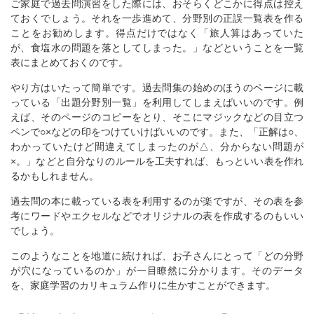
ご家庭で過去問演習をした際には、おそらくどこかに得点は控え
ておくでしょう。それを一歩進めて、分野別の正誤一覧表を作る
ことをお勧めします。得点だけではなく「旅人算はあっていた
が、食塩水の問題を落としてしまった。」などということを一覧
表にまとめておくのです。
やり方はいたって簡単です。過去問集の始めのほうのページに載
っている「出題分野別一覧」を利用してしまえばいいのです。例
えば、そのページのコピーをとり、そこにマジックなどの目立つ
ペンで○×などの印をつけていけばいいのです。また、「正解は○、
わかっていたけど間違えてしまったのが△、分からない問題が
×。」などと自分なりのルールを工夫すれば、もっといい表を作れ
るかもしれません。
過去問の本に載っている表を利用するのが楽ですが、その表を参
考にワードやエクセルなどでオリジナルの表を作成するのもいい
でしょう。
このようなことを地道に続ければ、お子さんにとって「どの分野
が穴になっているのか」が一目瞭然に分かります。そのデータ
を、家庭学習のカリキュラム作りに生かすことができます。