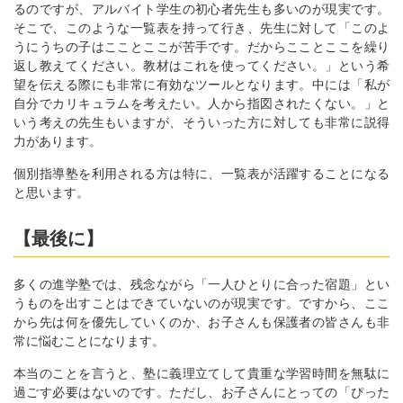
るのですが、アルバイト学生の初心者先生も多いのが現実です。
そこで、このような一覧表を持って行き、先生に対して「このよ
うにうちの子はこことここが苦手です。だからこことここを繰り
返し教えてください。教材はこれを使ってください。」という希
望を伝える際にも非常に有効なツールとなります。中には「私が
自分でカリキュラムを考えたい。人から指図されたくない。」と
いう考えの先生もいますが、そういった方に対しても非常に説得
力があります。
個別指導塾を利用される方は特に、一覧表が活躍することになる
と思います。
【最後に】
多くの進学塾では、残念ながら「一人ひとりに合った宿題」とい
うものを出すことはできていないのが現実です。ですから、ここ
から先は何を優先していくのか、お子さんも保護者の皆さんも非
常に悩むことになります。
本当のことを言うと、塾に義理立てして貴重な学習時間を無駄に
過ごす必要はないのです。ただし、お子さんにとっての「ぴった