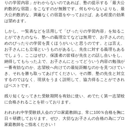
りの学習内容」がわからないのであれば、塾の提示する「最大公
約数的な宿題」をこなすのが無難です。何もやらないよりも、最
大公約数的な、満遍なくの宿題をやっておけば、ある程度の効果
は望めます。
しかし、一覧表などを活用して「ぴったりの学習内容」を知るこ
とができたのなら、塾への義理立てなどは無用で、お子さんのた
めのぴったりの学習を貫くほうがいいと思うのです。とは言え、
お子さんにも立場というものがあるし、先生に対する義理もある
でしょう。ここはぜひ、保護者の皆様が先生との話し合いをし、
納得してもらった上で、お子さんにとってどういう内容の勉強が
一番有効なのか、志望校へ向けての最短距離なのかを見つけてい
き、それを勝ち取ってあげてください。その際、塾の先生と対立
するのではなく、現状をうまく説明して、協力得ることができれ
ばベストです。
残り短くなってきた受験期間を有効に使い、めでたく第一志望校
に合格されることを祈っております。
われわれ中学受験鉄人会のプロ家庭教師は、常に100％合格を胸に
日々研鑽しております。ぜひ、大切なお子さんの合格の為にプロ
家庭教師をご指名ください！