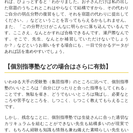
れば、ひょっとすると「わかりました。お子さんだけは私の出し
た宿題のうちこれとこれはやらなくて結構ですから、その代わり
ご自分の弱点分野の復習をして、それを宿題の代わりに提出して
ください。」などということを言ってもらえるかもしれません。
また、「この分野だけがこんなに明らかに落ち込んでいるんで
す。ここさえ、なんとかすれば合格できるんです。瀬戸際なんで
す。そこで、先生、なんとか補習していただけないでしょう
か？」などというお願いをする場合にも、一目で分かるデータが
あれば話を進めやすいでしょう。
【個別指導塾などの場合はさらに有効】
いわゆる大手の受験塾（集団指導）のところに比べて、個別指導
塾のいいところは「自分にぴったりと合った指導をしてくれる」
ことです。無駄を省き、どうでもいいところは飛ばし、必要なと
ころや苦手なところを、しつこく、しつこく教えてもらえること
です。
しかし、残念なことに、個別指導塾では生徒さんに合った適切な
カリキュラムを組むことができない先生も結構多いのが現実で
す。もちろん経験も知識も情熱も兼ね備えた素晴らしい先生もい