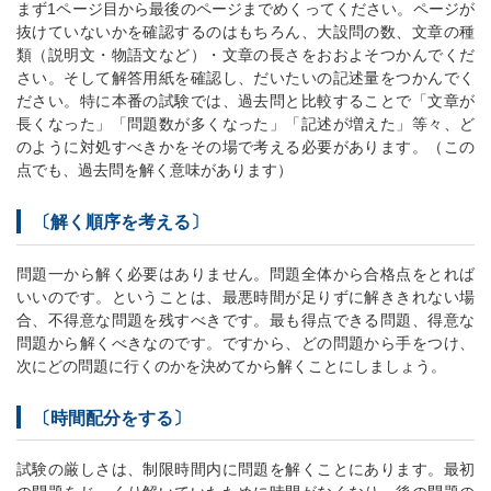
まず1ページ目から最後のページまでめくってください。ページが
抜けていないかを確認するのはもちろん、大設問の数、文章の種
類（説明文・物語文など）・文章の長さをおおよそつかんでくだ
さい。そして解答用紙を確認し、だいたいの記述量をつかんでく
ださい。特に本番の試験では、過去問と比較することで「文章が
長くなった」「問題数が多くなった」「記述が増えた」等々、ど
のように対処すべきかをその場で考える必要があります。（この
点でも、過去問を解く意味があります）
〔解く順序を考える〕
問題一から解く必要はありません。問題全体から合格点をとれば
いいのです。ということは、最悪時間が足りずに解ききれない場
合、不得意な問題を残すべきです。最も得点できる問題、得意な
問題から解くべきなのです。ですから、どの問題から手をつけ、
次にどの問題に行くのかを決めてから解くことにしましょう。
〔時間配分をする〕
試験の厳しさは、制限時間内に問題を解くことにあります。最初