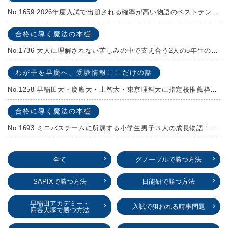
No.1659 2026年度入試で出題される確率が高い物語のベストテンを発表します！
合格に導く魔法の本棚
No.1736 大人に理解されない苦しみの中で支え合う2人の5年生の成長物語！『夏の迷子』村上しいこ
わが子を早慶へ、受験情報ここだけの話
No.1258 早稲田大・慶應大・上智大・東京理科大に指定校推薦枠がある学校
合格に導く魔法の本棚
No.1693 ミニバスチームに所属する小学生男子３人の成長物語！『ポジション！』高田由紀子 予想問題付き！
全て
グノーブルで勝つ方法
SAPIXで勝つ方法
日能研で勝つ方法
早稲田アカデミー・
入試で狙われる時事問題
四谷大塚で勝つ方法