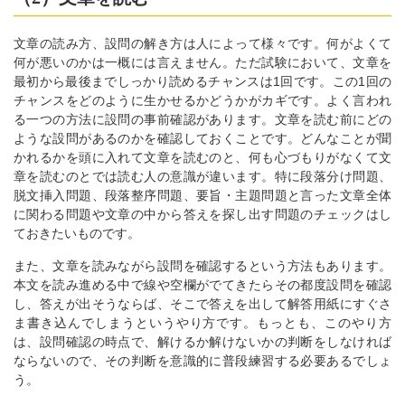
文章の読み方、設問の解き方は人によって様々です。何がよくて
何が悪いのかは一概には言えません。ただ試験において、文章を
最初から最後までしっかり読めるチャンスは1回です。この1回の
チャンスをどのように生かせるかどうかがカギです。よく言われ
る一つの方法に設問の事前確認があります。文章を読む前にどの
ような設問があるのかを確認しておくことです。どんなことが聞
かれるかを頭に入れて文章を読むのと、何も心づもりがなくて文
章を読むのとでは読む人の意識が違います。特に段落分け問題、
脱文挿入問題、段落整序問題、要旨・主題問題と言った文章全体
に関わる問題や文章の中から答えを探し出す問題のチェックはし
ておきたいものです。
また、文章を読みながら設問を確認するという方法もあります。
本文を読み進める中で線や空欄がでてきたらその都度設問を確認
し、答えが出そうならば、そこで答えを出して解答用紙にすぐさ
ま書き込んでしまうというやり方です。もっとも、このやり方
は、設問確認の時点で、解けるか解けないかの判断をしなければ
ならないので、その判断を意識的に普段練習する必要あるでしょ
う。