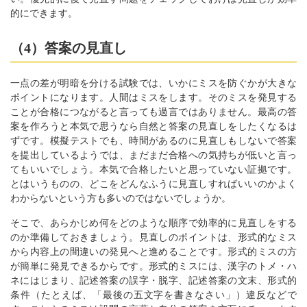
的にできます。
（4）答案の見直し
一点の差が明暗を分ける試験では、いかにミスを防ぐかが大きな
ポイントになります。人間はミスをします。そのミスを発見する
ことが合格につながると言っても過言ではありません。最高の答
案を作ろうと本気で思うなら自然と答案の見直しをしたくなるは
ずです。模擬テストでも、時間があるのに見直しもしないで答案
を提出しているようでは、まだまだ合格への気持ちが低いと言っ
てもいいでしょう。本気で合格したいと思っていない証拠です。
とはいうものの、どこをどんなふうに見直しすればいいのかよく
わからないという方も多いのではないでしょうか。
そこで、あらかじめ何をどのような順序で効率的に見直しをする
のか準備しておきましょう。見直しのポイントは、形式的なミス
から内容上の間違いの発見へと進めることです。形式的ミスの方
が簡単に発見できるからです。形式的ミスには、漢字のトメ・ハ
ネにはじまり、記述答案の誤字・脱字、記述答案の文末、形式的
条件（たとえば、「最後の五文字を書きなさい」）違反などで