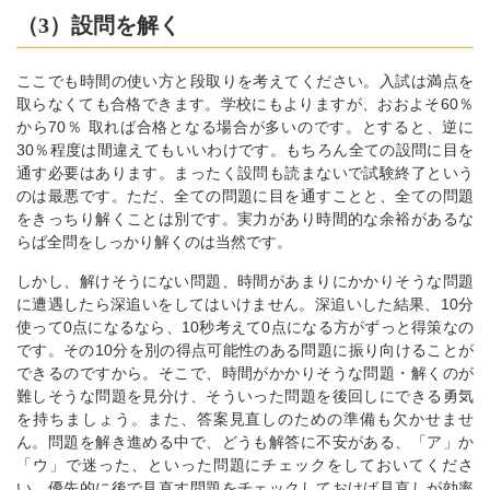
（3）設問を解く
ここでも時間の使い方と段取りを考えてください。入試は満点を
取らなくても合格できます。学校にもよりますが、おおよそ60％
から70％ 取れば合格となる場合が多いのです。とすると、逆に
30％程度は間違えてもいいわけです。もちろん全ての設問に目を
通す必要はあります。まったく設問も読まないで試験終了という
のは最悪です。ただ、全ての問題に目を通すことと、全ての問題
をきっちり解くことは別です。実力があり時間的な余裕があるな
らば全問をしっかり解くのは当然です。
しかし、解けそうにない問題、時間があまりにかかりそうな問題
に遭遇したら深追いをしてはいけません。深追いした結果、10分
使って0点になるなら、10秒考えて0点になる方がずっと得策なの
です。その10分を別の得点可能性のある問題に振り向けることが
できるのですから。そこで、時間がかかりそうな問題・解くのが
難しそうな問題を見分け、そういった問題を後回しにできる勇気
を持ちましょう。また、答案見直しのための準備も欠かせませ
ん。問題を解き進める中で、どうも解答に不安がある、「ア」か
「ウ」で迷った、といった問題にチェックをしておいてくださ
い。優先的に後で見直す問題をチェックしておけば見直しが効率