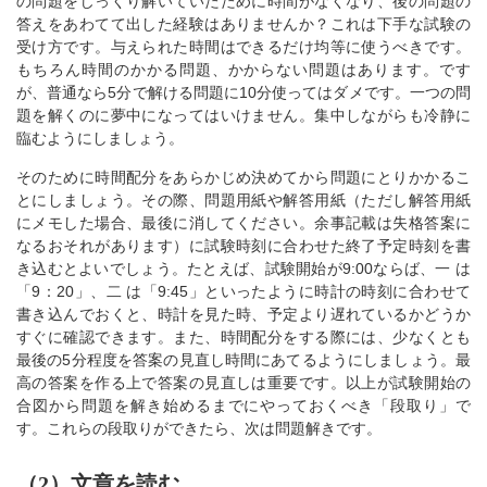
の問題をじっくり解いていたために時間がなくなり、後の問題の
答えをあわてて出した経験はありませんか？これは下手な試験の
受け方です。与えられた時間はできるだけ均等に使うべきです。
もちろん時間のかかる問題、かからない問題はあります。です
が、普通なら5分で解ける問題に10分使ってはダメです。一つの問
題を解くのに夢中になってはいけません。集中しながらも冷静に
臨むようにしましょう。
そのために時間配分をあらかじめ決めてから問題にとりかかるこ
とにしましょう。その際、問題用紙や解答用紙（ただし解答用紙
にメモした場合、最後に消してください。余事記載は失格答案に
なるおそれがあります）に試験時刻に合わせた終了予定時刻を書
き込むとよいでしょう。たとえば、試験開始が9:00ならば、一 は
「9：20」、二 は「9:45」といったように時計の時刻に合わせて
書き込んでおくと、時計を見た時、予定より遅れているかどうか
すぐに確認できます。また、時間配分をする際には、少なくとも
最後の5分程度を答案の見直し時間にあてるようにしましょう。最
高の答案を作る上で答案の見直しは重要です。以上が試験開始の
合図から問題を解き始めるまでにやっておくべき「段取り」で
す。これらの段取りができたら、次は問題解きです。
（2）文章を読む