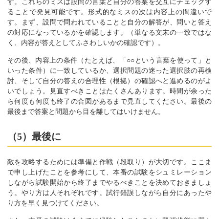
す。これらのミスは設問の言葉と自分の答案を交互にチェックす
ることで発見可能です。形式的なミスの次は内容上の間違いで
す。まず、設問で問われていることと自分の解答が、問いと答え
の対応になっているかを確認します。（単なる文末の一致ではな
く、内容が答えとしてふさわしいかの確認です）。
その後、内容上の条件（たとえば、「○○という言葉を使って」と
いった条件）に一致しているか、選択問題の迷った選択肢の再検
討、そして自分の答えの合理性（根拠）の確認へと進めるのがよ
いでしょう。見直すべきことはたくさんあります。時間が余った
ら何度も何度も終了の合図があるまで見直してください。最後の
最後まで答案と問題から目を離してはいけません。
（5）最後に
敵を攻略するためには準備と作戦（段取り）が大切です。ここま
で申し上げたことを参考にして、本番の試験をシュミレーション
しながら試験開始から終了までやるべきことを決めておきましょ
う。やり方は人それぞれです。試行錯誤しながら自分にあったや
り方を早く見つけてください。