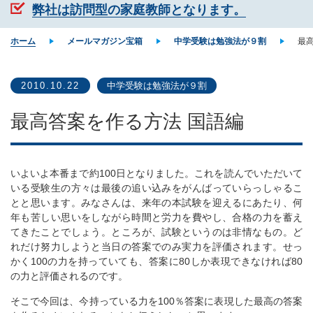
弊社は訪問型の家庭教師となります。
ホーム
メールマガジン宝箱
中学受験は勉強法が９割
最
2010.10.22
中学受験は勉強法が９割
最高答案を作る方法 国語編
いよいよ本番まで約100日となりました。これを読んでいただいて
いる受験生の方々は最後の追い込みをがんばっていらっしゃるこ
とと思います。みなさんは、来年の本試験を迎えるにあたり、何
年も苦しい思いをしながら時間と労力を費やし、合格の力を蓄え
てきたことでしょう。ところが、試験というのは非情なもの。ど
れだけ努力しようと当日の答案でのみ実力を評価されます。せっ
かく100の力を持っていても、答案に80しか表現できなければ80
の力と評価されるのです。
そこで今回は、今持っている力を100％答案に表現した最高の答案