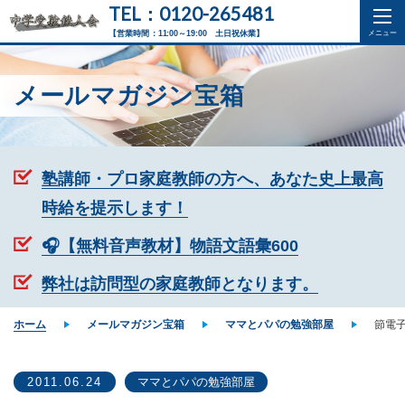
TEL：0120-265481
【営業時間：11:00～19:00 土日祝休業】
メールマガジン宝箱
塾講師・プロ家庭教師の方へ、あなた史上最高
時給を提示します！
🎧【無料音声教材】物語文語彙600
弊社は訪問型の家庭教師となります。
ホーム
メールマガジン宝箱
ママとパパの勉強部屋
節電
2011.06.24
ママとパパの勉強部屋