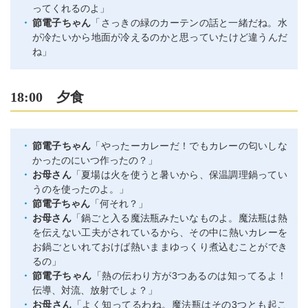
ってくれるのよ」
節電子ちゃん
「さっきの緑のカーテンの話と一緒だね。水
が冷たいから地面が冷えるのかと思っていたけど違うんだ
ね」
18:00 夕食
節電子ちゃん
「やったーカレーだ！でもカレーの匂いしな
かったのにいつ作ったの？」
お母さん
「夏場は火を使うと暑いから、保温調理鍋ってい
うのを使ったのよ。」
節電子ちゃん
「何それ？」
お母さん
「鍋ごと入る魔法瓶みたいなものよ。魔法瓶は熱
を伝えない工夫がされているから、その中に熱いカレーを
お鍋ごといれておけば熱いままゆっくり煮込むことができ
るの」
節電子ちゃん
「熱の伝わり方が3つあるのは知ってるよ！
伝導、対流、放射でしょ？」
お母さん
「よく知ってるわね。魔法瓶はその3つとも起こ