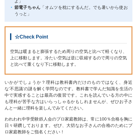
よ」
節電子ちゃん
「オムツを枕にするんだ。でも暑いから使お
うっと」
☆Check Point
空気は暖まると膨張するため周りの空気と比べて軽くなり、
上に移動します。冷たい空気は逆に収縮するので周りの空気
と比べて重くなり下に移動します。
いかがでしょうか？理科は教科書内だけのものではなく、身近
な’不思議’の謎を解く学問なのです。教科書で学んだ知識を生活の
中で実感することは最高の復習です。これを読んでいる方の中に
も理科が苦手な方はいらっしゃるかもしれませんが、ぜひお子さ
んと一緒に理科を楽しんでみてください。
われわれ中学受験鉄人会のプロ家庭教師は、常に100％合格を胸に
日々研鑽しております。ぜび、大切なお子さんの合格のためにプ
ロ家庭教師をご指名ください！