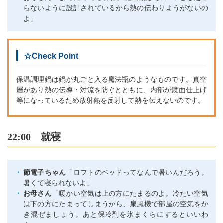
らないように設計されているから熱の伝わりようがないの
よ」
☆Check Point
保温調理鍋は鍋が丸ごと入る魔法瓶のようなものです。真空
層があり熱の伝導・対流を防ぐとともに、内部が鏡面仕上げ
等になっているため放射熱を反射して熱を伝えないのです。
22:00 就寝
節電子ちゃん
「ロフトのベッドってなんで暑いんだろう。
暑くて寝られないよ」
お母さん
「暖かい空気は上の方にたまるのよ。冷たい空気
は下の方にたまってしまうから、扇風機で部屋の空気をか
き混ぜましょう。あと保冷剤を氷まくらにするといいわ