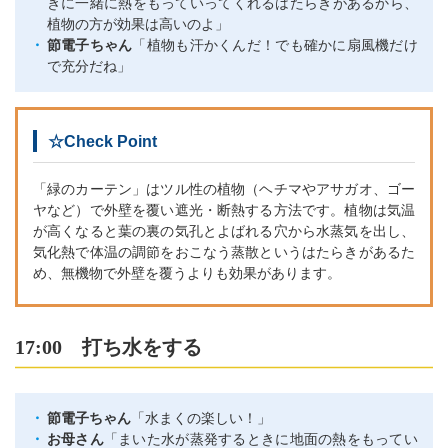
きに一緒に熱をもっていってくれるはたらきがあるから、
植物の方が効果は高いのよ」
節電子ちゃん
「植物も汗かくんだ！でも確かに扇風機だけ
で充分だね」
☆Check Point
「緑のカーテン」はツル性の植物（ヘチマやアサガオ、ゴー
ヤなど）で外壁を覆い遮光・断熱する方法です。植物は気温
が高くなると葉の裏の気孔とよばれる穴から水蒸気を出し、
気化熱で体温の調節をおこなう蒸散というはたらきがあるた
め、無機物で外壁を覆うよりも効果があります。
17:00 打ち水をする
節電子ちゃん
「水まくの楽しい！」
お母さん
「まいた水が蒸発するときに地面の熱をもってい