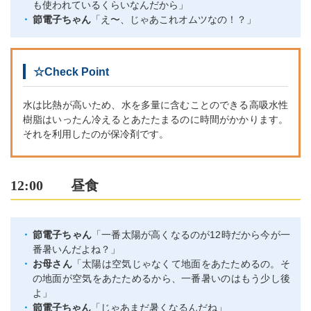
も使われているくらいなんだから」
節電子ちゃん
「え〜、じゃあこれオムツなの！？」
☆Check Point
水は比熱が高いため、水を多量に含むことのできる高吸水性
樹脂はいったん冷えるとあたたまるのに時間がかかります。
それを利用したのが保冷剤です。
12:00 昼食
節電子ちゃん
「一番太陽が高くなるのが12時だから今が一
番暑いんだよね？」
お母さん
「太陽は空気じゃなくて地面をあたためるの。そ
の地面が空気をあたためるから、一番暑いのはもう少し後
よ」
節電子ちゃん
「じゃあまだ暑くなるんだね」