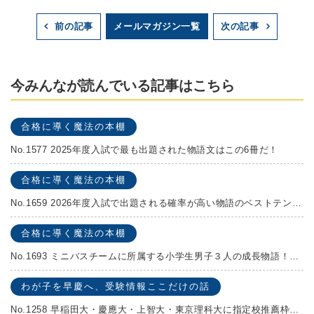
メールマガジン一覧
前の記事
次の記事
今みんなが読んでいる記事はこちら
合格に導く魔法の本棚
No.1577 2025年度入試で最も出題された物語文はこの6冊だ！
合格に導く魔法の本棚
No.1659 2026年度入試で出題される確率が高い物語のベストテンを発表します！
合格に導く魔法の本棚
No.1693 ミニバスチームに所属する小学生男子３人の成長物語！『ポジション！』高田由紀子 予想問題付き！
わが子を早慶へ、受験情報ここだけの話
No.1258 早稲田大・慶應大・上智大・東京理科大に指定校推薦枠がある学校