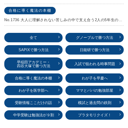
合格に導く魔法の本棚
No.1736 大人に理解されない苦しみの中で支え合う2人の5年生の成長物語！『夏の迷子』村上しいこ
全て
グノーブルで勝つ方法
SAPIXで勝つ方法
日能研で勝つ方法
早稲田アカデミー・
入試で狙われる時事問題
四谷大塚で勝つ方法
合格に導く魔法の本棚
わが子を早慶へ
わが子を医学部へ
ママとパパの勉強部屋
受験情報ここだけの話
模試と過去問の鉄則
中学受験は勉強法が９割
ブラタモリクイズ！