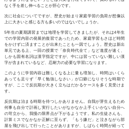
なく手を差し伸べることが肝心です。
次に社会についてですが、歴史が始まり家庭学習の負荷が想像以
上に大きいと感じる方も多いのではないでしょうか。
5年生の夏期講習までは地理を学習してきましたが、それは4年生
での学習内容の発展的復習であったため、家庭学習もさほど時間
をかけずに済ますことが出来たことも一因でしょう。歴史は新出
単元である上、一回の授業で「奈良時代全て」など進度が速く、
しかも固有名詞は漢字指定ですが、中には習っていない難しい漢
字が含まれているなど、忍耐力の必要な学習になります。
このように学習内容は難しくなる上に量も増加し、時間はいくら
あっても足りず「早く勉強しなさい」が口癖になりそうな時期で
すが、ここで反抗期が大きく立ちはだかるケースを多く見受けま
す。
反抗期は治まる時期を待つしかありません。自我が芽生えるため
何事も自分で計画し実行したいがなかなか上手くいかない自分へ
の苛立から、我慢の限界点が下がるようです。私の生徒さんも、
計算ミスでなかなか正解に至らず、「もう嫌だ」と泣きながら部
屋を飛び出して行ったことがありますが、しばらく時間が経って