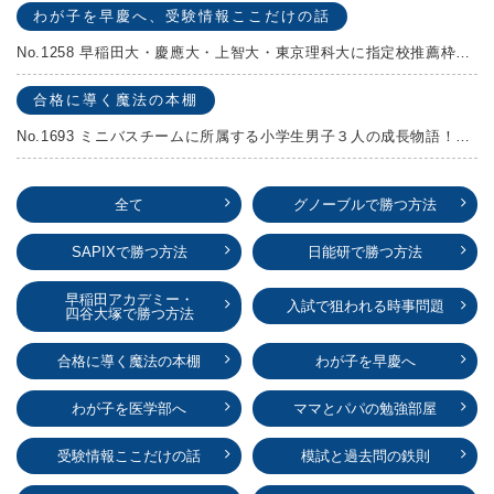
わが子を早慶へ、受験情報ここだけの話
No.1258 早稲田大・慶應大・上智大・東京理科大に指定校推薦枠がある学校
合格に導く魔法の本棚
No.1693 ミニバスチームに所属する小学生男子３人の成長物語！『ポジション！』高田由紀子 予想問題付き！
全て
グノーブルで勝つ方法
SAPIXで勝つ方法
日能研で勝つ方法
早稲田アカデミー・
入試で狙われる時事問題
四谷大塚で勝つ方法
合格に導く魔法の本棚
わが子を早慶へ
わが子を医学部へ
ママとパパの勉強部屋
受験情報ここだけの話
模試と過去問の鉄則