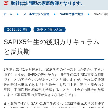
弊社は訪問型の家庭教師となります。
ホーム
メールマガジン宝箱
SAPIXで勝つ方法
SAPIX
2012.10.05
SAPIXで勝つ方法
SAPIX5年生の後期カリキュラム
と反抗期
2学期もほぼ1ヶ月経過し、家庭学習のペースもつかみかけてきた
頃でしょうか。SAPIXの先生からも「5年生の二学期は重要な時期
です」とのアナウンスがあったことと思いますが、それは受験算
数の最頻出単元である「比と割合」を活用する、速さ・割合の文
章題、平面図形の相似形を学習することと、社会での歴史の学習
によって家庭学習の負荷が大きくなるからです。
まず算数ですが、SAPIXは5年生のうちにほぼ全単元の学習を終了