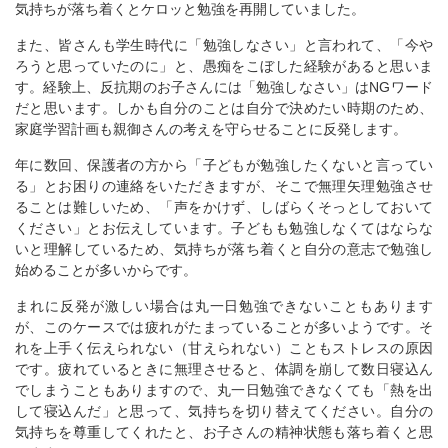
気持ちが落ち着くとケロッと勉強を再開していました。
また、皆さんも学生時代に「勉強しなさい」と言われて、「今や
ろうと思っていたのに」と、愚痴をこぼした経験があると思いま
す。経験上、反抗期のお子さんには「勉強しなさい」はNGワード
だと思います。しかも自分のことは自分で決めたい時期のため、
家庭学習計画も親御さんの考えを守らせることに反発します。
年に数回、保護者の方から「子どもが勉強したくないと言ってい
る」とお困りの連絡をいただきますが、そこで無理矢理勉強させ
ることは難しいため、「声をかけず、しばらくそっとしておいて
ください」とお伝えしています。子どもも勉強しなくてはならな
いと理解しているため、気持ちが落ち着くと自分の意志で勉強し
始めることが多いからです。
まれに反発が激しい場合は丸一日勉強できないこともあります
が、このケースでは疲れがたまっていることが多いようです。そ
れを上手く伝えられない（甘えられない）こともストレスの原因
です。疲れているときに無理させると、体調を崩して数日寝込ん
でしまうこともありますので、丸一日勉強できなくても「熱を出
して寝込んだ」と思って、気持ちを切り替えてください。自分の
気持ちを尊重してくれたと、お子さんの精神状態も落ち着くと思