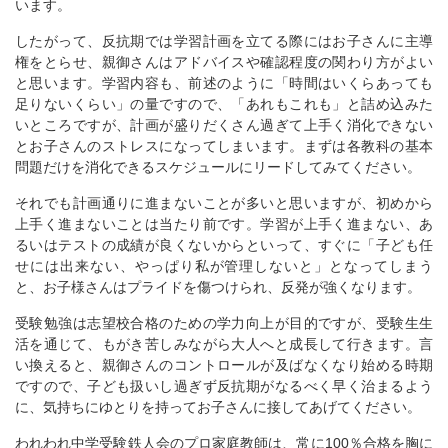
います。
したがって、反抗期では学習計画を立てる際にはお子さんに主導
権をとらせ、親御さんはアドバイスや確認程度の関わり方がよい
と思います。学習内容も、前述のように「時間はいくらあっても
足りないくらい」の量ですので、「あれもこれも」と詰め込みた
いところですが、計画が盛りだくさん過ぎて上手く消化できない
とお子さんのストレスになってしまいます。まずは各教科の基本
問題だけを消化できるスケジュールにリードしてみてください。
それでも計画通りに進まないことが多いと思いますが、初めから
上手く進まないことは当たり前です。学習が上手く進まない、あ
るいはテストの成績が良くないからといって、すぐに「子ども任
せには出来ない、やっぱり私が管理しないと」となってしまう
と、お子様さんはプライドを傷つけられ、反発が強くなります。
受験勉強は志望校合格のための学力向上が目的ですが、受験生生
活を通じて、もがき苦しみながら大人へと成長して行きます。言
い換えると、親御さんのコントロールが及ばなくなり始める時期
ですので、子ども扱いし過ぎず反抗期がなるべく早く治まるよう
に、気持ちにゆとりを持ってお子さんに接してあげてください。
われわれ中学受験鉄人会のプロ家庭教師は、常に100％合格を胸に