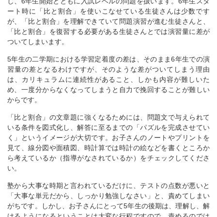
し、6年生開始とともに入試レベルの問題を扱います。6年生スタ
ート時に「比と割合」を使いこなせている生徒さんは少数です
が、「比と割合」を理解できていて問題演習が進む生徒さんと、
「比と割合」を復習する必要がある生徒さんとでは演習量に差が
ついてしまいます。
5年生の二学期における学習定着度の差は、そのまま6年生での演
習量の差となるわけですが、そのような差がついてしまう理由
は、カリキュラムに連続性があること、しかも内容が難しいた
め、一度分からなくなってしまうと自力で挽回することが難しい
からです。
「比と割合」の文章題に強くなるためには、問題文で与えられて
いる条件を図式化し、解答に至るまでの「パズルを完成させてい
く」というイメージが大切です。お子さんのノートやプリントを
見て、線分図や面積図、時計算では時計の絵などを書くところか
ら考えているか（指導がなされているか）をチェックしてくださ
い。
塾から大事な時期と言われているだけに、テストの点数が悪いと
「大事な単元だから、しっかり勉強しなさい」と、責めてしまい
がちです。しかし、お子さんにとって5年生の後期は、理解し、解
けるようになるということは大変な行程ですので、責めるのでは