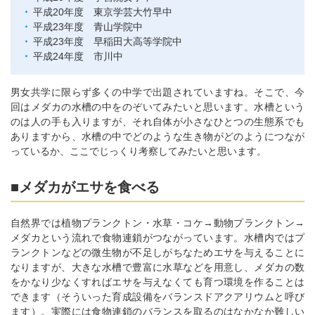
平成20年度 東京学芸大竹早中
平成23年度 青山学院中
平成23年度 早稲田大高等学院中
平成24年度 市川中
男女共学に限らず多くの中学で出題されていますね。そこで、今
回はメダカの水槽の中をのぞいてみたいと思います。水槽という
のは人の手も入りますが、それ自体が小さなひとつの生態系でも
ありますから、水槽の中でどのような生き物がどのようにつなが
っているか、ここでじっくり考察してみたいと思います。
■メダカがエサを食べる
自然界では植物プランクトン・水草・コケ→動物プランクトン→
メダカという流れで食物連鎖がつながっています。水槽内ではプ
ランクトンなどの微生物が不足しがちなためエサを与えることに
なりますが、大きな水槽で豊富に水草などを用意し、メダカの数
をかなり少なくすればエサを与えなくても育つ環境を作ることは
できます（そういった育成設備をバランスドアクアリウムと呼び
ます）。実際には食物連鎖のバランスを取るのはなかなか難しい