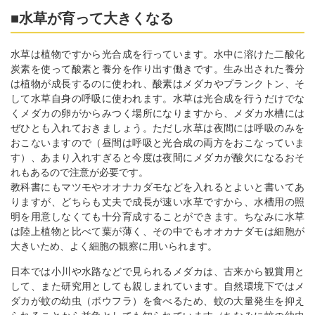
■水草が育って大きくなる
水草は植物ですから光合成を行っています。水中に溶けた二酸化
炭素を使って酸素と養分を作り出す働きです。生み出された養分
は植物が成長するのに使われ、酸素はメダカやプランクトン、そ
して水草自身の呼吸に使われます。水草は光合成を行うだけでな
くメダカの卵がからみつく場所になりますから、メダカ水槽には
ぜひとも入れておきましょう。ただし水草は夜間には呼吸のみを
おこないますので（昼間は呼吸と光合成の両方をおこなっていま
す）、あまり入れすぎると今度は夜間にメダカが酸欠になるおそ
れもあるので注意が必要です。
教科書にもマツモやオオナカダモなどを入れるとよいと書いてあ
りますが、どちらも丈夫で成長が速い水草ですから、水槽用の照
明を用意しなくても十分育成することができます。ちなみに水草
は陸上植物と比べて葉が薄く、その中でもオオカナダモは細胞が
大きいため、よく細胞の観察に用いられます。
日本では小川や水路などで見られるメダカは、古来から観賞用と
して、また研究用としても親しまれています。自然環境下ではメ
ダカが蚊の幼虫（ボウフラ）を食べるため、蚊の大量発生を抑え