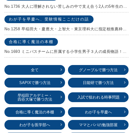
No.1736 大人に理解されない苦しみの中で支え合う2人の5年生の成長物語！『夏の迷子』村上しいこ
わが子を早慶へ、受験情報ここだけの話
No.1258 早稲田大・慶應大・上智大・東京理科大に指定校推薦枠がある学校
合格に導く魔法の本棚
No.1693 ミニバスチームに所属する小学生男子３人の成長物語！『ポジション！』高田由紀子 予想問題付き！
全て
グノーブルで勝つ方法
SAPIXで勝つ方法
日能研で勝つ方法
早稲田アカデミー・
入試で狙われる時事問題
四谷大塚で勝つ方法
合格に導く魔法の本棚
わが子を早慶へ
わが子を医学部へ
ママとパパの勉強部屋