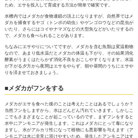
ため、エサを投入して育成する方法が簡単で確実です。
水槽内ではメダカが食物連鎖の頂上になりますが、自然界ではメ
ダカを捕食するヤゴ（トンボの幼虫）やゲンゴロウなどの昆虫が
いたり、さらにはコイやナマズなどの大型魚などがいたりするの
で、メダカも食べられることがあります。
ちなみにエサやりについてですが、メダカを含む魚類は変温動物
なので、あまり低水温だとメダカの体温も下がり、その結果消化
酵素がうまくはたらかず消化不良をおこしやすくなります。水温
が下がる夕方から夜間はエサをやらず、朝や昼間のうちにエサや
りを済ませておきましょう。
■メダカがフンをする
メダカがエサを食べた後のことは考えたことはあるでしょうか？
当然フンをしますから、水はどんどん汚れていきます。しかしこ
こでもさまざまなことが起こっているのです。まずフンをすると
水中にアンモニアが発生します。これはメダカにとって毒になり
ますし、水がアルカリ性になって植物にも悪影響を与えます（ア
ンモニアは水に非常に溶けやすいため、発生したアンモニアはす