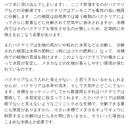
べて水に溶け込んでしまいます）。ここで登場するのがバクテリ
アなどの分解者です。バクテリアはアンモニアを毒性の低い物質
に分解します。この物質は自然界では違う種類のバクテリアによ
ってさらに窒素などに分解されて空気中に放出されますが、水槽
内ではそのバクテリアを発生させるのが難しいため、定期的に水
換えをおこなう必要があります。
またバクテリアは生物の死がいや枯れた水草なども分解し、分解
された物質は水草の肥料に（時にはコケの肥料に）なって、水槽
内での植物の育成を助けます。このようなバクテリアの働きによ
って水質が安定し、メダカなどの生物が暮らしやすい環境が保た
れているのです。
バクテリアなんて入れた覚えがない、と思う方もいるかもしれま
せんが、バクテリアは水草や流木、そして大気中とどこにでもい
ます。水槽をセッティングしてから数週間もすればバクテリアは
繁殖して、水質安定に役立ってくれます。ただバクテリアは顕微
鏡でないと見えないようなごくごく小さな生物で、分解できる量
にも限度がありますから、小さい水槽でメダカをギュウギュウに
飼育すると分解のはたらきが間に合いません。そういった場合は
こまめな水換えが必要です。