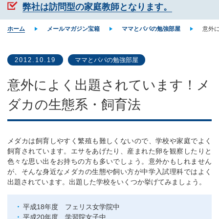
弊社は訪問型の家庭教師となります。
ホーム
メールマガジン宝箱
ママとパパの勉強部屋
意外
2012.10.19
ママとパパの勉強部屋
意外によく出題されています！メ
ダカの生態系・飼育法
メダカは飼育しやすく繁殖も難しくないので、学校や家庭でよく
飼育されています。エサをあげたり、産まれた卵を観察したりと
色々な思い出をお持ちの方も多いでしょう。意外かもしれません
が、そんな身近なメダカの生態や飼い方が中学入試理科ではよく
出題されています。出題した学校をいくつか挙げてみましょう。
平成18年度 フェリス女学院中
平成20年度 学習院女子中