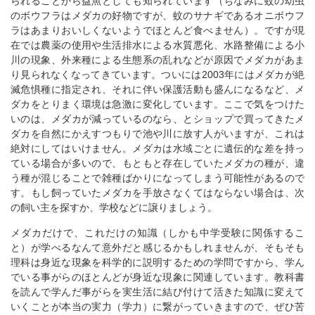
られることから益魚としても知られています（ちなみに蚊の幼虫
のボウフラはメダカの好物ですが、蚊のサナギであるオニボウフ
ラはあまりおいしくないようでほとんど食べません）。ですが現
在では農薬の使用や生活排水による水質悪化、水路整備による小
川の現象、外来種による生態系の乱れなどが原因でメダカがあま
り見られなくなってきています。ついには2003年にはメダカが絶
滅危惧種に指定され、それに伴い保護活動も盛んになるなど、メ
ダカをとりまく環境は急激に変化しています。ここで気をつけた
いのは、メダカが減っているのなら、とショップで買ってきたメ
ダカを自然にかえすつもりで池や川に放す人がいますが、これは
絶対にしてはいけません。メダカは水域ごとに遺伝的な差を持っ
ている場合が多いので、もともと存在していたメダカの種が、違
う種が混じることで雑種ばかりになってしまう可能性があるので
す。もし飼っていたメダカを手放さなくてはならない場合は、次
の飼い主を探すか、学校などに譲りましょう。
メダカだけで、これだけの知識（しかも中学受験に関係するこ
と）が学べるなんて意外だと感じるかもしれませんが、そもそも
理科は身近な現象を科学的に説明するための学問ですから、学ん
でいる事がらのほとんどが身近な現象に関連しています。教科書
を読んで学んだ事がらを実生活に結び付けて活きた知識に変えて
いくことが本当の実力（学力）に繋がっていきますので、ぜひ苦