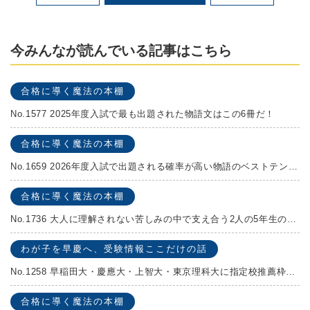
今みんなが読んでいる記事はこちら
合格に導く魔法の本棚
No.1577 2025年度入試で最も出題された物語文はこの6冊だ！
合格に導く魔法の本棚
No.1659 2026年度入試で出題される確率が高い物語のベストテンを発表します！
合格に導く魔法の本棚
No.1736 大人に理解されない苦しみの中で支え合う2人の5年生の成長物語！『夏の迷子』村上しいこ
わが子を早慶へ、受験情報ここだけの話
No.1258 早稲田大・慶應大・上智大・東京理科大に指定校推薦枠がある学校
合格に導く魔法の本棚