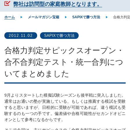
弊社は訪問型の家庭教師となります。
ホーム
メールマガジン宝箱
SAPIXで勝つ方法
合格力判
2012.11.02
SAPIXで勝つ方法
合格力判定サピックスオープン・
合不合判定テスト・統一合判につ
いてまとめました
9月よりスタートした模擬試験シーズンも後半戦に突入しました。
通常はお通いの塾が実施している、もしくは推薦する模試を受験
すると思いますが、日程的に受験が可能であれば、違う模試も受
験するのも一つの手です。偏差値や合格可能性がセカンドオピニ
オンとして参考になるからです。
そこで今回は、主にサピックスの「合格力判定サピックスオープ