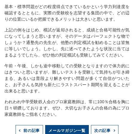
基本・標準問題がどの程度得点できているかという学力到達度を
確認するとともに、実際の受験校を志望する集団の中で、どの辺
りの位置にいるか把握できるメリットは大きいと思います。
上記の例をはじめ、模試が返却されると、成績と合格可能性が気
になってしまうと思いますが、そのデータはパーフェクトな物で
しょうか？通塾先の先生が、他塾の判定模試を勧めることは皆無
に等しいでしょう。しかし、先に述べてきたような状況に当ては
まるようでしたら、ぜひ他の判定模試も受験してみてください。
午前・午後、しかも途中移動しての受験となりますので体力的に
はきついと思いますが、難しいテストを受験して気持ちが引き締
まる、あるいは普段より解きやすい問題が多くて自信がついた
と、お子さんも気持ち新たにラストスパート期間を迎えることが
出来ると思います。
われわれ中学受験鉄人会のプロ家庭教師は、常に100％合格を胸に
日々研鑽しております。ぜひ、大切なお子さんの合格の為にプロ
家庭教師をご指名ください。
メールマガジン一覧
前の記事
次の記事