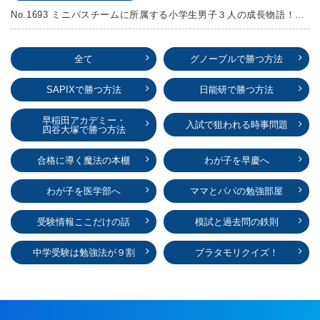
No.1693 ミニバスチームに所属する小学生男子３人の成長物語！『ポジション！』高田由紀子 予想問題付き！
全て
グノーブルで勝つ方法
SAPIXで勝つ方法
日能研で勝つ方法
早稲田アカデミー・
入試で狙われる時事問題
四谷大塚で勝つ方法
合格に導く魔法の本棚
わが子を早慶へ
わが子を医学部へ
ママとパパの勉強部屋
受験情報ここだけの話
模試と過去問の鉄則
中学受験は勉強法が９割
ブラタモリクイズ！