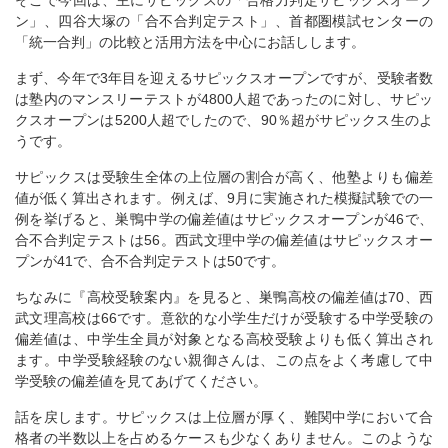
ン」、四谷大塚の「合不合判定テスト」、首都圏模試センターの
「統一合判」の比較と活用方法を中心にお話しします。
まず、今年で3年目を迎えるサピックスオープンですが、受験者数
は塾内のマンスリーテストが4800人超であったのに対し、サピッ
クスオープンは5200人超でしたので、90％超がサピックス生のよ
うです。
サピックスは受験生全体の上位層の割合が高く、他塾よりも偏差
値が低く算出されます。例えば、9月に実施された模擬試験での一
例を挙げると、巣鴨中学の偏差値はサピックスオープンが46で、
合不合判定テストは56。西武文理中学の偏差値はサピックスオー
プンが41で、合不合判定テストは50です。
ちなみに『高校受験案内』を見ると、巣鴨高校の偏差値は70、西
武文理高校は66です。意欲的な小学生だけが受験する中学受験の
偏差値は、中学生全員が対象となる高校受験よりも低く算出され
ます。中学受験経験のない親御さんは、この点をよく考慮して中
学受験の偏差値を見てあげてください。
話を戻します。サピックスは上位層が厚く、難関中学において合
格者の半数以上を占めるケースも少なくありません。このような