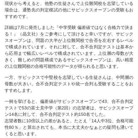
現状から考えると、他塾の生徒さんで上位難関校を志望している
場合は、通塾先の判定模試の他にサピックスオープンの受験もお
すすめです。
詳細は7月に発売しました『中学受験 偏差値ではなく合格力で決ま
る！』（晶文社）をご参考にして頂けると幸いですが、サピック
スオープンは、問題の大半が上位難関校で合否を左右するレベル
で構成されています。それに対して、合不合判定テストは基本か
ら応用まで幅広いレベルで構成されています。上位層の母数が大
きく、難しめの問題構成であるサピックスオープンは、高い精度
の上位難関校の合格可能性のデータが得られると思います。
一方、サピックスで中堅校を志望している生徒さんは、中間層の
母数が大きい、合不合判定テストや統一合判も受験することをお
すすめします。
一例を挙げると、偏差値がサピックスオープンで43、合不合判定
テストで53の富士見中学（第2回）の志望者は、サピックスオープ
ン14名に対して、合不合判定テスト約150名でした。
志望者数に10倍以上の差があると、たとえ「14人中3位、合格可能
性80％」と算出されても、本当に大丈夫かなぁとの疑問も湧いて
くると思います。