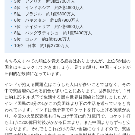
3位 アメリカ 約3億1700万人
4位 インドネシア 約2億4600万人
5位 ブラジル 約1億9800万人
6位 パキスタン 約1億7900万人
7位 ナイジェリア 約1億6800万人
8位 バングラディシュ 約1億5400万人
9位 ロシア 約1億4300万人
10位 日本 約1億2700万人
もちろんすべての順位を覚える必要はありませんが、上位5か国の
国名はチェックしておきましょう。見ての通り、中国・インドが
圧倒的な数値になっています。
インドが抱える問題点はこうした人口が多いことではなく、その
中で貧困層の占める割合が多いことにあります。世界銀行が、1日
に約1.25ドル以下で生活する層を世界貧困線と設定しましたが、
インド国民の3分の1がこの貧困線より下の生活を送っていると言
われています。インドは低予算でロケットを打ち上げる実績があ
り、今回の火星探査機も打ち上げ予算は約71億円で、ロケット打
ち上げに200億円前後がかかる日本より、また中国よりもずっと安
くなります。それでもこれだけの高い金額になりますので、貧困
問題の解決にお金をまわすべき、との批判が出るのはやむを得な