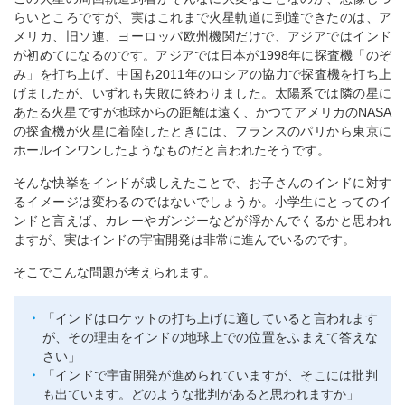
らいところですが、実はこれまで火星軌道に到達できたのは、ア
メリカ、旧ソ連、ヨーロッパ欧州機関だけで、アジアではインド
が初めてになるのです。アジアでは日本が1998年に探査機「のぞ
み」を打ち上げ、中国も2011年のロシアの協力で探査機を打ち上
げましたが、いずれも失敗に終わりました。太陽系では隣の星に
あたる火星ですが地球からの距離は遠く、かつてアメリカのNASA
の探査機が火星に着陸したときには、フランスのパリから東京に
ホールインワンしたようなものだと言われたそうです。
そんな快挙をインドが成しえたことで、お子さんのインドに対す
るイメージは変わるのではないでしょうか。小学生にとってのイ
ンドと言えば、カレーやガンジーなどが浮かんでくるかと思われ
ますが、実はインドの宇宙開発は非常に進んでいるのです。
そこでこんな問題が考えられます。
「インドはロケットの打ち上げに適していると言われます
が、その理由をインドの地球上での位置をふまえて答えな
さい」
「インドで宇宙開発が進められていますが、そこには批判
も出ています。どのような批判があると思われますか」