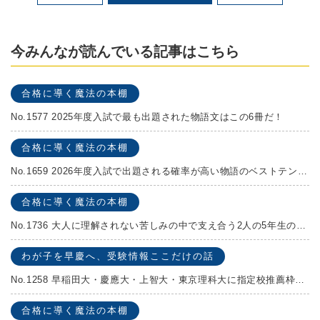
今みんなが読んでいる記事はこちら
合格に導く魔法の本棚
No.1577 2025年度入試で最も出題された物語文はこの6冊だ！
合格に導く魔法の本棚
No.1659 2026年度入試で出題される確率が高い物語のベストテンを発表します！
合格に導く魔法の本棚
No.1736 大人に理解されない苦しみの中で支え合う2人の5年生の成長物語！『夏の迷子』村上しいこ
わが子を早慶へ、受験情報ここだけの話
No.1258 早稲田大・慶應大・上智大・東京理科大に指定校推薦枠がある学校
合格に導く魔法の本棚