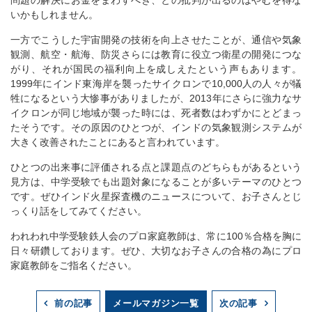
いかもしれません。
一方でこうした宇宙開発の技術を向上させたことが、通信や気象
観測、航空・航海、防災さらには教育に役立つ衛星の開発につな
がり、それが国民の福利向上を成しえたという声もあります。
1999年にインド東海岸を襲ったサイクロンで10,000人の人々が犠
牲になるという大惨事がありましたが、2013年にさらに強力なサ
イクロンが同じ地域が襲った時には、死者数はわずかにとどまっ
たそうです。その原因のひとつが、インドの気象観測システムが
大きく改善されたことにあると言われています。
ひとつの出来事に評価される点と課題点のどちらもがあるという
見方は、中学受験でも出題対象になることが多いテーマのひとつ
です。ぜひインド火星探査機のニュースについて、お子さんとじ
っくり話をしてみてください。
われわれ中学受験鉄人会のプロ家庭教師は、常に100％合格を胸に
日々研鑽しております。ぜひ、大切なお子さんの合格の為にプロ
家庭教師をご指名ください。
メールマガジン一覧
前の記事
次の記事