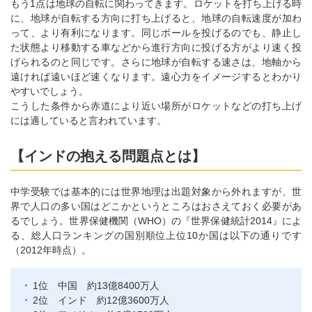
もう1点は地球の自転に関わってきます。ロケットを打ち上げる時
に、地球が自転する方向に打ち上げると、地球の自転速度が加わ
って、より有利になります。同じボールを投げるのでも、静止し
た状態より移動する車などから進行方向に投げる方がより速く投
げられるのと同じです。さらに地球が自転する速さは、地軸から
遠ければ遠いほど速くなります。遠心力をイメージするとわかり
やすいでしょう。
こうした条件から赤道により近い場所がロケットなどの打ち上げ
には適していると言われています。
【インドの抱える問題点とは】
中学受験では基本的には世界地理は出題対象から外れますが、世
界で人口の多い国はどこかというところはおさえておく必要があ
るでしょう。世界保健機関（WHO）の『世界保健統計2014』によ
る、総人口ランキングの国別順位上位10か国は以下の通りです
（2012年時点）。
1位 中国 約13億8400万人
2位 インド 約12億3600万人