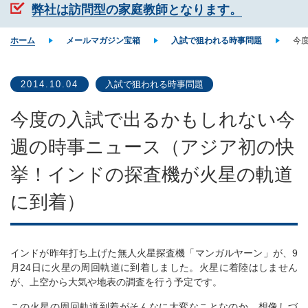
弊社は訪問型の家庭教師となります。
ホーム
メールマガジン宝箱
入試で狙われる時事問題
今
2014.10.04
入試で狙われる時事問題
今度の入試で出るかもしれない今
週の時事ニュース（アジア初の快
挙！インドの探査機が火星の軌道
に到着）
インドが昨年打ち上げた無人火星探査機「マンガルヤーン」が、9
月24日に火星の周回軌道に到着しました。火星に着陸はしません
が、上空から大気や地表の調査を行う予定です。
この火星の周回軌道到着がそんなに大変なことなのか、想像しづ