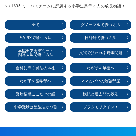
No.1693 ミニバスチームに所属する小学生男子３人の成長物語！『ポジション！』高田由紀子 予想問題付き！
全て
グノーブルで勝つ方法
SAPIXで勝つ方法
日能研で勝つ方法
早稲田アカデミー・
入試で狙われる時事問題
四谷大塚で勝つ方法
合格に導く魔法の本棚
わが子を早慶へ
わが子を医学部へ
ママとパパの勉強部屋
受験情報ここだけの話
模試と過去問の鉄則
中学受験は勉強法が９割
ブラタモリクイズ！