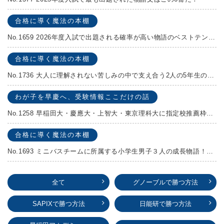
合格に導く魔法の本棚
No.1659 2026年度入試で出題される確率が高い物語のベストテンを発表します！
合格に導く魔法の本棚
No.1736 大人に理解されない苦しみの中で支え合う2人の5年生の成長物語！『夏の迷子』村上しいこ
わが子を早慶へ、受験情報ここだけの話
No.1258 早稲田大・慶應大・上智大・東京理科大に指定校推薦枠がある学校
合格に導く魔法の本棚
No.1693 ミニバスチームに所属する小学生男子３人の成長物語！『ポジション！』高田由紀子 予想問題付き！
全て
グノーブルで勝つ方法
SAPIXで勝つ方法
日能研で勝つ方法