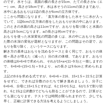
のです。水そうは、底面の横の長さが15cm、たての長さがa（エ
ー）cm、高さが18cmです。水は水そうの11cmの深さまであり、
水中にあるおもりは1辺の長さが6cmの立方体です。
ここから問題になります。「直方体の形をした水そうに水が入っ
ていて、1辺6cmの立方体の形をしたおもりが水の中にあります。
このときの水面の高さは11cmですが、おもりを取り除くと水面の
高さは9.5cmになります。aの長さは何cmですか」
おもりを使った水深変化の問題の多くは、水の中におもりを沈め
た際の水深の変化が題材となりますが、この問題はその逆で、お
もりを取り除く、というケースになります。
解き方の基本はおもりを沈めるケースと全く同じで、おもりの体
積＝高さが増えた（減った）分の水の体積、であります。おもり
の体積は6×6×6で求められ、それが15×a×(11−9.5)と一致しますの
で、6×6×6÷(15×1.5)＝9.6より、aの長さは9.6cmと求められま
す。
上記の9.6を求める式ですが、6×6×6＝216、15×1.5＝22.5と計算
をせずに、できれば分数のかたちで解き進めましょう。分子に
6×6×6、分母に15×1.5とすれば、6と15や1.5は、6が1.5で割り切
れ、6と15は公約数3でどちらも割ることができるので、計算がと
ても楽になります。テストでは時間が限られますので、少しでも
早く、正確に計算できる方法を考えるようにしましょう。