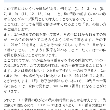
この問題にはいくつか解法があり、例えば、(1、2、3、4)、(6、
7、8、9)、(11、12、13、14)、…と、5の倍数の前までの4つの数
からなるグループ数列として考えることもできるでしょう。
ここでは、少しでも問題が解きやすくなるような「表」の使い方
をご紹介します。
まず、1から9までの数を並べて書き、その下に11から19までの数
が、一の位の数がたてにそろうように並べて書きます。その下
に、21から29を書き、あとはその繰り返しになるので、書かなく
て構いません。このように数字を並べることで、たてには一の位
が同じ数が並ぶことがわかります。
ここで(1)ですが、99が左から何番目かを求める問題です。99の一
の位は9なので、たての数の列では、表の一番右にあることになり
ます。あとは横の列がいくつあるかですが、十の位で見ると、1か
ら9までの、十の位がない列がありますので、99は10列目にあるこ
とがわかります。1列に数字は8個並んでいるので、10列目の一番
右にある99は、全体で見れば、8×10＝80（番目）になることがわ
かります。
(2)では、100番目の数がどの列の何行目にあるかを考えます。1列
に数が8個あるので、100÷8＝12あまり4より、100番目の数は13