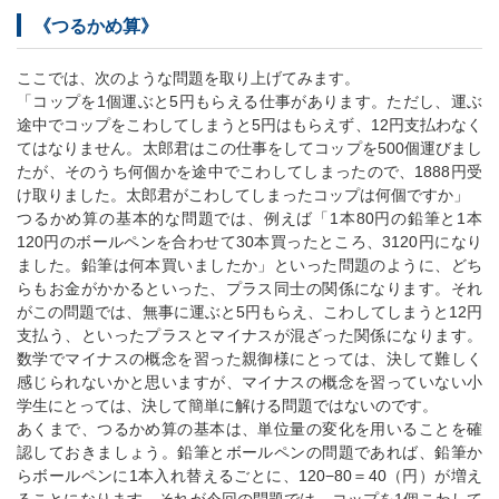
《つるかめ算》
ここでは、次のような問題を取り上げてみます。
「コップを1個運ぶと5円もらえる仕事があります。ただし、運ぶ
途中でコップをこわしてしまうと5円はもらえず、12円支払わなく
てはなりません。太郎君はこの仕事をしてコップを500個運びまし
たが、そのうち何個かを途中でこわしてしまったので、1888円受
け取りました。太郎君がこわしてしまったコップは何個ですか」
つるかめ算の基本的な問題では、例えば「1本80円の鉛筆と1本
120円のボールペンを合わせて30本買ったところ、3120円になり
ました。鉛筆は何本買いましたか」といった問題のように、どち
らもお金がかかるといった、プラス同士の関係になります。それ
がこの問題では、無事に運ぶと5円もらえ、こわしてしまうと12円
支払う、といったプラスとマイナスが混ざった関係になります。
数学でマイナスの概念を習った親御様にとっては、決して難しく
感じられないかと思いますが、マイナスの概念を習っていない小
学生にとっては、決して簡単に解ける問題ではないのです。
あくまで、つるかめ算の基本は、単位量の変化を用いることを確
認しておきましょう。鉛筆とボールペンの問題であれば、鉛筆か
らボールペンに1本入れ替えるごとに、120−80＝40（円）が増え