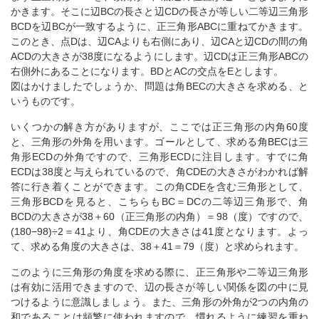
かきます。そこに辺BCの長さと辺CDの長さが等しい二等辺三角形
BCDを辺BCが一致するように、正三角形ABCに重ねてかきます。
このとき、点Dは、辺CAよりも右側にあり、辺CAと辺CDの間の角
ACDの大きさが38度になるようにします。辺CDは正三角形ABCの
右側外にあることになります。BDとACの交点をEとします。
図はかけましたでしょうか、問題は角BECの大きさを求める、と
いうものです。
いくつかの解き方がありますが、ここでは正三角形の内角60度
と、三角形の外角を用います。ゴールとして、求める角BECは三
角形ECDの外角ですので、三角形ECDに注目します。すでに角
ECDは38度と与えられているので、角CDEの大きさがわかれば解
答に行き着くことができます。この角CDEを含む三角形として、
三角形BCDを見ると、こちらもBC＝DCの二等辺三角形で、角
BCDの大きさが38＋60（正三角形の内角）＝98（度）ですので、
(180−98)÷2＝41より、角CDEの大きさは41度となります。よっ
て、求める角度の大きさは、38＋41＝79（度）と求められます。
このように三角形の角度を求める際に、正三角形や二等辺三角形
は有効に活用できますので、辺の長さが等しい関係を図の中に見
つけるように意識しましょう。また、三角形の外角が2つの内角の
和であることは頻繁に使われますので、慣れるように練習を重ね