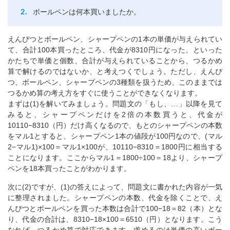
ボールペンは何本買いましたか。
えんぴつとボールペン、シャープペンの1本の単価が与えられてい
て、合計100本買ったところ、代金が8310円になった、といった
かたちで単価と個数、合計が与えられていることから、つるかめ
算で解けるのではないか、と考えつくでしょう。ただし、えんぴ
つ、ボールペン、シャープペンの3種類を扱うため、このままでは
つるかめ算の考え方をすぐに使うことができなくなります。
まずは(1)を解いてみましょう。問題文の「もし、…」以降を見て
みると、シャープペンだけを2倍の本数買うと、代金が
10110−8310（円）だけ高くなるので、もとのシャープペンの本数
をマル1とすると、シャープペン1本の値段が100円なので、(マル
2−マル1)×100＝マル1×100が、10110−8310＝1800円に相当する
ことになります。ここからマル1＝1800÷100＝18より、シャープ
ペンを18本買ったことがわかります。
次に(2)ですが、(1)の答えによって、問題文に書かれた内容が一気
に整理されました。シャープペンの本数、代金を除くことで、え
んぴつとボールペンを買った本数は合計で100−18＝82（本）とな
り、代金の合計は、8310−18×100＝6510（円）となります。こう
なれば、つるかめ算で対応できます。求めるのは単価の高いボー