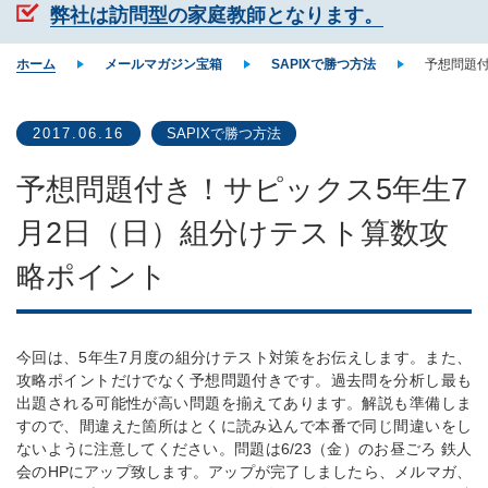
弊社は訪問型の家庭教師となります。
ホーム
メールマガジン宝箱
SAPIXで勝つ方法
予想問題付
2017.06.16
SAPIXで勝つ方法
予想問題付き！サピックス5年生7
月2日（日）組分けテスト算数攻
略ポイント
今回は、5年生7月度の組分けテスト対策をお伝えします。また、
攻略ポイントだけでなく予想問題付きです。過去問を分析し最も
出題される可能性が高い問題を揃えてあります。解説も準備しま
すので、間違えた箇所はとくに読み込んで本番で同じ間違いをし
ないように注意してください。問題は6/23（金）のお昼ごろ 鉄人
会のHPにアップ致します。アップが完了しましたら、メルマガ、