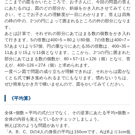
ここまでの図をかいたところで、お子さんに、今回の問題の答え
にあたるのは、図のどの部分か、斜線をかき入れさせてみてくだ
さい。そこでお子さんの理解度が一目にわかります。答えは四角
の枠の中の、2つの円によって囲まれるところの外の部分になりま
す。
あとは計算で、それぞれの部分にあてはまる数の個数をかき入れ
て行きます。5の倍数は400÷5＝80より80個、7の倍数は400÷7＝
57あまり1より57個、円の重なりにあたる35の倍数は、400÷35＝
11あまり15より11個となります。ここから、2つの円に囲まれた
部分にあてはまる数の個数が、80＋57−11＝126（個）となり、答
えが、400−126＝274（個）と求められます。
一度ベン図で問題の成り立ちが理解できれば、それからは図がな
くとも式で解き進められるまでにもなります。慣れないうちは、
ぜひ簡単なかき方で構いませんので、図をかいてみてください。
《平均算》
全体÷個数＝平均の式だけでなく、その逆算にあたる平均×個数＝
全体の内容も覚えらているかチェックしましょう。
例えば次のような問題があります。
「A、B、C、Dの4人の身長の平均は150cmです。AはBより1cm低