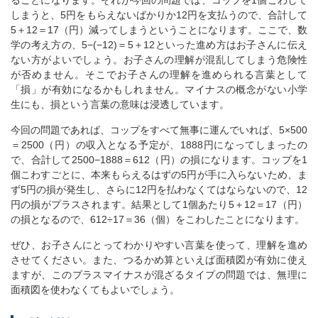
ることになります。それが今回の問題では、コップを1個こわして
しまうと、5円をもらえないばかりか12円を支払うので、合計して
5＋12＝17（円）減ってしまうということになります。ここで、数
学の考え方の、5−(−12)＝5＋12といった進め方はお子さんに伝え
ない方がよいでしょう。お子さんの理解が混乱してしまう危険性
が否めません。そこでお子さんの理解を進められる言葉として
「損」が有効になるかもしれません。マイナスの概念がない小学
生にも、損という言葉の意味は浸透しています。
今回の問題であれば、コップをすべて無事に運んでいれば、5×500
＝2500（円）の収入となる予定が、1888円になってしまったの
で、合計して2500−1888＝612（円）の損になります。コップを1
個こわすごとに、本来もらえるはずの5円が手に入らないため、ま
ず5円の損が発生し、さらに12円を払わなくてはならないので、12
円の損がプラスされます。結果として1個あたり5＋12＝17（円）
の損となるので、612÷17＝36（個）をこわしたことになります。
ぜひ、お子さんにとってわかりやすい言葉を使って、理解を進め
させてください。また、つるかめ算といえば面積図が有効に使え
ますが、このプラスマイナスが混ざるタイプの問題では、無理に
面積図を使わなくてもよいでしょう。