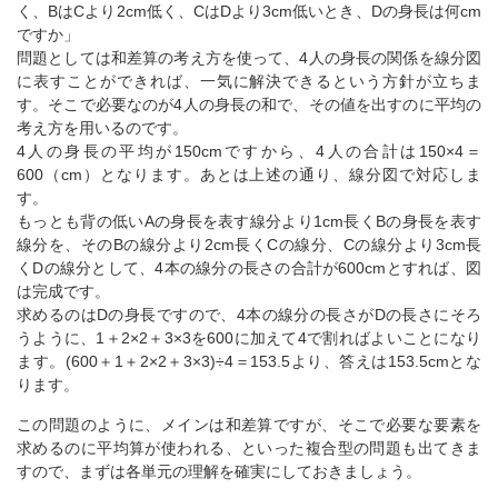
く、BはCより2cm低く、CはDより3cm低いとき、Dの身長は何cm
ですか」
問題としては和差算の考え方を使って、4人の身長の関係を線分図
に表すことができれば、一気に解決できるという方針が立ちま
す。そこで必要なのが4人の身長の和で、その値を出すのに平均の
考え方を用いるのです。
4人の身長の平均が150cmですから、4人の合計は150×4＝
600（cm）となります。あとは上述の通り、線分図で対応しま
す。
もっとも背の低いAの身長を表す線分より1cm長くBの身長を表す
線分を、そのBの線分より2cm長くCの線分、Cの線分より3cm長
くDの線分として、4本の線分の長さの合計が600cmとすれば、図
は完成です。
求めるのはDの身長ですので、4本の線分の長さがDの長さにそろ
うように、1＋2×2＋3×3を600に加えて4で割ればよいことになり
ます。(600＋1＋2×2＋3×3)÷4＝153.5より、答えは153.5cmとな
ります。
この問題のように、メインは和差算ですが、そこで必要な要素を
求めるのに平均算が使われる、といった複合型の問題も出てきま
すので、まずは各単元の理解を確実にしておきましょう。