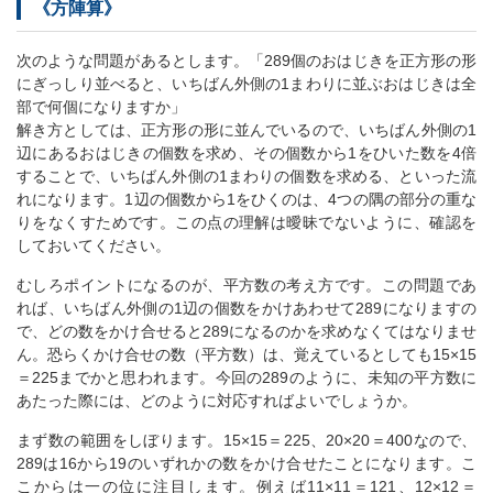
《方陣算》
次のような問題があるとします。「289個のおはじきを正方形の形
にぎっしり並べると、いちばん外側の1まわりに並ぶおはじきは全
部で何個になりますか」
解き方としては、正方形の形に並んでいるので、いちばん外側の1
辺にあるおはじきの個数を求め、その個数から1をひいた数を4倍
することで、いちばん外側の1まわりの個数を求める、といった流
れになります。1辺の個数から1をひくのは、4つの隅の部分の重な
りをなくすためです。この点の理解は曖昧でないように、確認を
しておいてください。
むしろポイントになるのが、平方数の考え方です。この問題であ
れば、いちばん外側の1辺の個数をかけあわせて289になりますの
で、どの数をかけ合せると289になるのかを求めなくてはなりませ
ん。恐らくかけ合せの数（平方数）は、覚えているとしても15×15
＝225までかと思われます。今回の289のように、未知の平方数に
あたった際には、どのように対応すればよいでしょうか。
まず数の範囲をしぼります。15×15＝225、20×20＝400なので、
289は16から19のいずれかの数をかけ合せたことになります。こ
こからは一の位に注目します。例えば11×11＝121、12×12＝