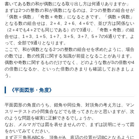
書いてある数の和が偶数になる取り出し方は何通りありますか」
まずは2つの整数の和が偶数になるのは、2つの整数の組合せが
「偶数＋偶数」「奇数＋奇数」になるときです。「偶数＋偶数」
となる数の組合せは、2＋4、2＋6、4＋6で、並び方は関係ない
（2＋4でも4＋2でも同じである）ので3通り、「奇数＋奇数」の組
合せは、1＋3、1＋5、1＋7、3＋5、3＋7、5＋7の6通りです。よ
って、全部で9通りとなります。
ここで、和が偶数となる2つの整数の組合せを求めたように、場合
の数では、数の性質に関する知識が前提となることがあります。
偶数や奇数に関するものだけでなく、どのような数が3の倍数や4
の倍数になるか、といった倍数のきまりも確認しておきましょ
う。
《平面図形・角度》
平面図形の角度のうち、錯角や同位角、対頂角の考え方は、マン
スリーテストの小問集合などでも使ってきたかと思いますが、次
のような問題を確実に正解できるでしょうか。
なお、メルマガでは図を表せませんので、まずは説明にそって図
をかいてみてください。
まず正三角形ABCを、頂角がA、底辺の位置が辺BCとなるように