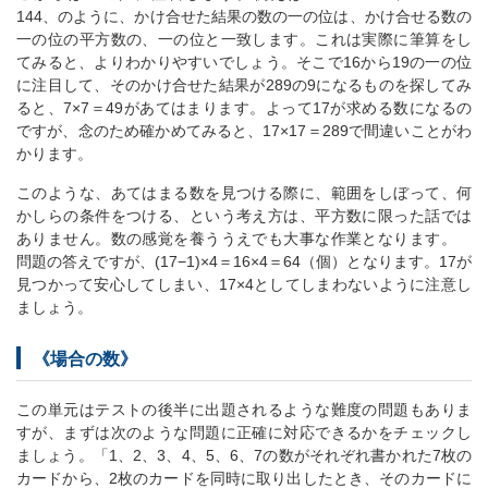
144、のように、かけ合せた結果の数の一の位は、かけ合せる数の
一の位の平方数の、一の位と一致します。これは実際に筆算をし
てみると、よりわかりやすいでしょう。そこで16から19の一の位
に注目して、そのかけ合せた結果が289の9になるものを探してみ
ると、7×7＝49があてはまります。よって17が求める数になるの
ですが、念のため確かめてみると、17×17＝289で間違いことがわ
かります。
このような、あてはまる数を見つける際に、範囲をしぼって、何
かしらの条件をつける、という考え方は、平方数に限った話では
ありません。数の感覚を養ううえでも大事な作業となります。
問題の答えですが、(17−1)×4＝16×4＝64（個）となります。17が
見つかって安心してしまい、17×4としてしまわないように注意し
ましょう。
《場合の数》
この単元はテストの後半に出題されるような難度の問題もありま
すが、まずは次のような問題に正確に対応できるかをチェックし
ましょう。「1、2、3、4、5、6、7の数がそれぞれ書かれた7枚の
カードから、2枚のカードを同時に取り出したとき、そのカードに