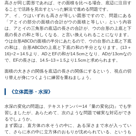
高さが同じ図形であれば、その面積を比べる場合、底辺に注目す
ることで活路を見出すといった解法で進める問題です。
ア、イ、ウはいずれも高さが等しい図形ですので、問題にある
「アとイの部分の面積の合計がウの面積と等しい」という内容
は、アとイの三角形の底辺の長さの合計が、ウの台形の上底と下
底の長さの和と等しくなる、と言い換えられることになります。
ウは台形ABCDの面積の半分にあたるので、ウの台形の上底と下底
の和は、台形ABCDの上底と下底の和の半分となります。(13＋
16)÷2＝14.5より、ADとEFの和が14.5cmとなり、ADが13cmなの
で、EFの長さは、14.5−13＝1.5より1.5cmと求められます。
面積の大きさの関係を底辺の長さの関係にするという、視点の切
り替えが身につくように練習を重ねましょう。
《立体図形・水深》
水深の変化の問題は、テキストナンバー14『量の変化(2)』でも学
習しましたが、あらためて、次のような問題で確実な対応ができ
るでしょうか。
まず図は、直方体の水そうの中に、ある深さまで水が入ってい
て、さらに水の中に立方体のおもりが沈められている、というも