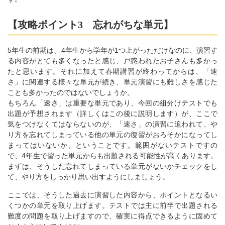
【攻略ポイント3 忘れがちな単元】
5年生の前期は、4年生から学年が1つ上がっただけなのに、演習す
る内容がとても多くなったと感じ、戸惑われたお子さんも多かっ
たと思います。それに加えて春期講習が終わってからは、「速
さ」に関連する様々な単元が続き、単元演習にも難しさを感じた
ことも多かったのではないでしょうか。
もちろん「速さ」は重要な単元であり、今回の組分けテストでも
出題が予想されます（詳しくはこの後に説明します）が、ここで
気をつけなくてはならないのが、「速さ」の演習に追われて、や
り方を忘れてしまっている他の単元の復習がおろそかになってし
まってはいないか、ということです。範囲がないテストですの
で、4年生で習った単元からも出題される可能性が高くあります。
まずは、そうした忘れてしまっている単元がないかチェックをし
て、やり方をしっかり思い出すようにしましょう。
ここでは、そうした過去に演習した内容から、ポイントとなるい
くつかの単元を取り上げます。テストでは主に前半で出題される
難度の問題を取り上げますので、確実に得点できるように固めて