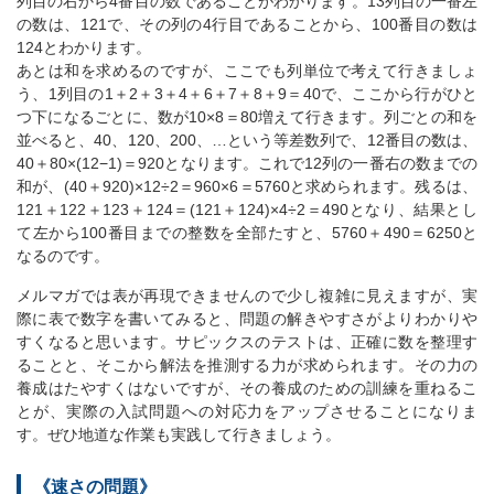
列目の右から4番目の数であることがわかります。13列目の一番左
の数は、121で、その列の4行目であることから、100番目の数は
124とわかります。
あとは和を求めるのですが、ここでも列単位で考えて行きましょ
う、1列目の1＋2＋3＋4＋6＋7＋8＋9＝40で、ここから行がひと
つ下になるごとに、数が10×8＝80増えて行きます。列ごとの和を
並べると、40、120、200、…という等差数列で、12番目の数は、
40＋80×(12−1)＝920となります。これで12列の一番右の数までの
和が、(40＋920)×12÷2＝960×6＝5760と求められます。残るは、
121＋122＋123＋124＝(121＋124)×4÷2＝490となり、結果とし
て左から100番目までの整数を全部たすと、5760＋490＝6250と
なるのです。
メルマガでは表が再現できませんので少し複雑に見えますが、実
際に表で数字を書いてみると、問題の解きやすさがよりわかりや
すくなると思います。サピックスのテストは、正確に数を整理す
ることと、そこから解法を推測する力が求められます。その力の
養成はたやすくはないですが、その養成のための訓練を重ねるこ
とが、実際の入試問題への対応力をアップさせることになりま
す。ぜひ地道な作業も実践して行きましょう。
《速さの問題》