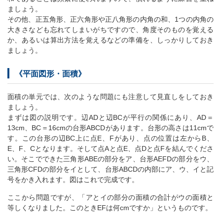
ましょう。
その他、正五角形、正六角形や正八角形の内角の和、1つの内角の
大きさなども忘れてしまいがちですので、角度そのものを覚える
か、あるいは算出方法を覚えるなどの準備を、しっかりしておき
ましょう。
《平面図形・面積》
面積の単元では、次のような問題にも注意して見直しをしておき
ましょう。
まずは図の説明です。辺ADと辺BCが平行の関係にあり、AD＝
13cm、BC＝16cmの台形ABCDがあります。台形の高さは11cmで
す。この台形の辺BC上に点E、Fがあり、点の位置は左からB、
E、F、Cとなります。そして点Aと点E、点Dと点Fを結んでくださ
い。そこでできた三角形ABEの部分をア、台形AEFDの部分をウ、
三角形CFDの部分をイとして、台形ABCDの内部にア、ウ、イと記
号をかき入れます。図はこれで完成です。
ここから問題ですが、「アとイの部分の面積の合計がウの面積と
等しくなりました。このときEFは何cmですか」というものです。