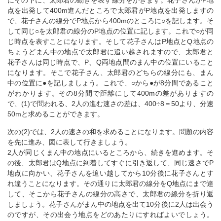
点を出発して400m進んだところで太郎君がP地点を出発しますの
で、花子さんの線分でP地点から400mのところに○を記します。そ
して同じ○を太郎君の線分のP地点の位置に記します。これで○が同
じ時点を表すことになります。そして花子さんはP地点とQ地点の
ちょうどまん中の地点で太郎君に追い越されますので、太郎君と
花子さんは同じ時点で、P、Q両地点間のまん中の位置にいること
になります。そこで花子さん、太郎君のどちらの線分にも、まん
中の位置に●を記しましょう。これで、○から●が8分間であること
がわかります。その8分間で距離にして400mの差がありますの
で、(1)で問われる、2人の進む速さの差は、400÷8＝50より、分速
50mと求めることができます。
次の(2)では、2人の速さの和を求めることになります。問題の内容
を先に進み、図に表して行きましょう。
2人が同じくまん中の地点にいるところから、続きを進めます。そ
の後、太郎君はQ地点に到着してすぐに引き返して、同じ速さでP
地点に向かい、花子さんを追い越してから10分後に花子さんとす
れ違うことになります。その通りに太郎君の線分をQ地点にまで達
して、そこから花子さんの線分の高さで、太郎君の線分を折り返
しましょう。花子さんがまん中の地点を出て10分後に2人は出会う
のですが、その出会う地点をどのあたりにすればよいでしょう。