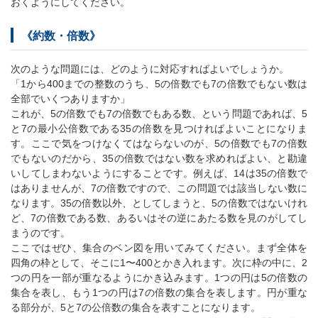
おくようにしてください。
《約数・倍数》
次のような問題には、どのように対応すればよいでしょうか。
「1から400までの整数のうち、5の倍数でも7の倍数でもない数は
全部でいくつありますか」
これが、5の倍数でも7の倍数でもある数、という問題であれば、5
と7の最小公倍数である35の倍数を見つければよいことになりま
す。ここで気をつけなくてはならないのが、5の倍数でも7の倍数
でもないのだから、35の倍数ではない数を求めればよい、と勘違
いしてしまわないようにすることです。例えば、14は35の倍数で
はありませんが、7の倍数ですので、この問題では該当しない数に
なります。35の倍数以外、としてしまうと、5の倍数ではないけれ
ど、7の倍数である数、あるいはその逆にあたる数を見のがしてし
まうのです。
ここではぜひ、集合のベン図を用いてみてください。まず全体を
四角の枠として、そこに1〜400とかき入れます。次に枠の中に、2
つの円を一部が重なるようにかき込みます。1つの円は5の倍数の
集合を表し、もう1つの円は7の倍数の集合を表します。円が重な
る部分が、5と7の公倍数の集合を表すことになります。