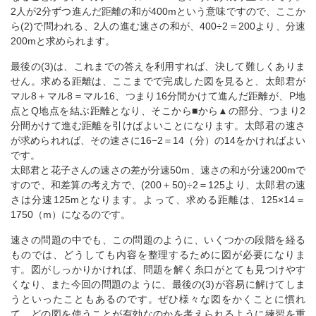
2人が2分ずつ進んだ距離の和が400mという意味ですので、ここか
ら(2)で問われる、2人の進む速さの和が、400÷2＝200より、分速
200mと求められます。
最後の(3)は、これまでの答えを利用すれば、決して難しくありま
せん。求める距離は、ここまでで完成した図を見ると、太郎君が
マル8＋マル8＝マル16、つまり16分間かけて進んだ距離が、P地
点とQ地点を結ぶ距離となり、そこから■から▲の部分、つまり2
分間かけて進む距離を引けばよいことになります。太郎君の速さ
が求められれば、その速さに16−2＝14（分）の14をかければよい
です。
太郎君と花子さんの速さの差が分速50m、速さの和が分速200mで
すので、和差算の考え方で、(200＋50)÷2＝125より、太郎君の速
さは分速125mとなります。よって、求める距離は、125×14＝
1750（m）になるのです。
速さの問題の中でも、この問題のように、いくつかの段階を経る
ものでは、どうしても内容を整理するために図が必要になりま
す。図がしっかりかければ、問題を解く糸口がとても見つけやす
くなり、また今回の問題のように、最後の(3)が容易に解けてしま
うといったこともあるのです。ぜひ様々な図をかくことに慣れ
て、どの図を使うことが有効なのかを考えられるように練習を重