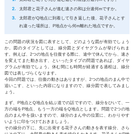
太郎君と花子さんが進む速さの和は分速何mですか。
太郎君がQ地点に到着して引き返した後、花子さんとす
れ違った場所は、P地点から何m離れた地点ですか。
この問題の状況を図に表すとして、どのような図が有効でしょう
か。図のタイプとしては、線分図とダイヤグラムが挙げられま
す。例えば、2つの地点を往復する際に、途中で休んでから、速さ
を変えてまた動き出す、といったタイプの問題であれば、ダイヤ
グラムが有効でしょう。休む間にも時間が経過する過程は、線分
図では表しづらくなります。
今回の問題では、往復の動きはありますが、2つの地点のまん中で
追いこす、といった内容になりますので、線分図で表してみまし
ょう。
まず、P地点とQ地点を結ぶ道での話ですので、線分をひいて、一
方の端をP地点、もう一方の端をQ地点とします。問題で2つの地
点のまん中を扱いますので、線分のまん中の位置に、わかりやす
いように印をつけておきましょう。
その線分の下に、先に出発する花子さんの動きを表す線分、さら
にその下に、太郎君の動きを表す線分をかきます。花子さんがP地