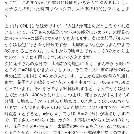
そこで、これまでかいた線分に時間をかき込んでゆきましょう。
花子さんの動いた時間はシカクで、太郎君の時間はマルとしま
す。
まず(1)で利用した線分ですが、2人は8分間進んだところですれ違
いますので、花子さんの線分の○から●の部分にシカク8、太郎君の
線分の○から●の部分にマル8とかき入れます。次に太郎君がまん中
からQ地点に行き着く部分ですが、太郎君はP地点からまん中まで
8分かかることから、まん中からQ地点までも同じく8分かかりま
すので、そこにも同じくマル8とかき入れます。
次に花子さんの線分で、太郎君がQ地点に着く、まん中から8分の
ところに■の印をかき入れましょう。そこで、太郎君の線分のQ地
点の位置にも同じく■をかき入れます。ここから図の対称を利用し
ます。花子さんの線分でP地点からまん中までは、400m＋マル8に
なっています。それをそのまま対称移動すると、まん中からQ地点
まではマル8＋400mとなります。つまり、花子さんがまん中から8
分間、Q地点に向かって進んだ地点は、Q地点まで残り400mとな
ります。2人はまん中から10分進んだ地点で出会いますので、その
時点を▲とすると、■から▲までは10−8＝2（分）が経過しますの
で、花子さんの■から▲はシカク2、太郎君の■から▲はマル8とな
り、花子さんの■から▲と、太郎君の■から▲を合わせると400mと
なることから、シカク2＋マル2＝400という式が成り立つのです。