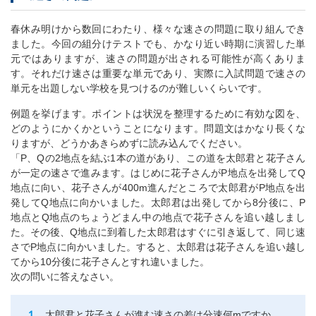
春休み明けから数回にわたり、様々な速さの問題に取り組んでき
ました。今回の組分けテストでも、かなり近い時期に演習した単
元ではありますが、速さの問題が出される可能性が高くありま
す。それだけ速さは重要な単元であり、実際に入試問題で速さの
単元を出題しない学校を見つけるのが難しいくらいです。
例題を挙げます。ポイントは状況を整理するために有効な図を、
どのようにかくかということになります。問題文はかなり長くな
りますが、どうかあきらめずに読み込んでください。
「P、Qの2地点を結ぶ1本の道があり、この道を太郎君と花子さん
が一定の速さで進みます。はじめに花子さんがP地点を出発してQ
地点に向い、花子さんが400m進んだところで太郎君がP地点を出
発してQ地点に向かいました。太郎君は出発してから8分後に、P
地点とQ地点のちょうどまん中の地点で花子さんを追い越しまし
た。その後、Q地点に到着した太郎君はすぐに引き返して、同じ速
さでP地点に向かいました。すると、太郎君は花子さんを追い越し
てから10分後に花子さんとすれ違いました。
次の問いに答えなさい。
太郎君と花子さんが進む速さの差は分速何mですか。