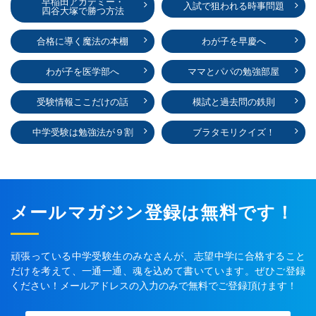
早稲田アカデミー・
入試で狙われる時事問題
四谷大塚で勝つ方法
合格に導く魔法の本棚
わが子を早慶へ
わが子を医学部へ
ママとパパの勉強部屋
受験情報ここだけの話
模試と過去問の鉄則
中学受験は勉強法が９割
ブラタモリクイズ！
メールマガジン登録は無料です！
頑張っている中学受験生のみなさんが、志望中学に合格すること
だけを考えて、一通一通、魂を込めて書いています。ぜひご登録
ください！メールアドレスの入力のみで無料でご登録頂けます！