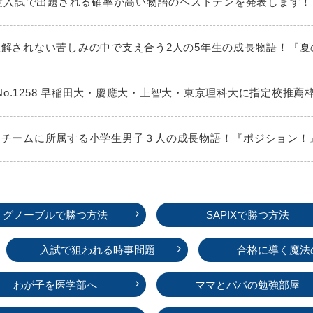
026年度入試で出題される確率が高い物語のベストテンを発表します！
大人に理解されない苦しみの中で支え合う2人の5年生の成長物語！『
No.1258 早稲田大・慶應大・上智大・東京理科大に指定校推薦
ミニバスチームに所属する小学生男子３人の成長物語！『ポジション
グノーブルで勝つ方法
SAPIXで勝つ方法
入試で狙われる時事問題
合格に導く魔法
わが子を医学部へ
ママとパパの勉強部屋