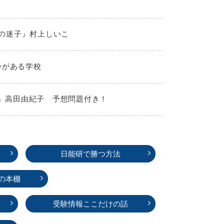
夏の迷子』村上しいこ
枠がある学校
！』高田由紀子 予想問題付き！
日能研で勝つ方法
の本棚
受験情報ここだけの話