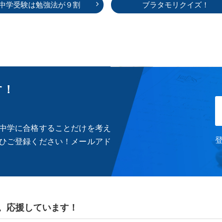
中学受験は勉強法が９割
ブラタモリクイズ！
す！
中学に合格することだけを考え
ひご登録ください！メールアド
。応援しています！