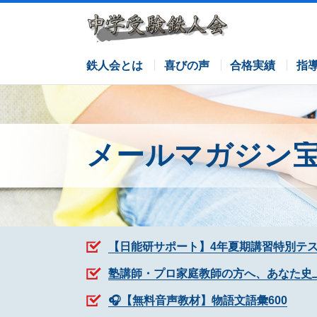
サピックスコース
日能研コース
栄光ゼミナールコース
各塾併用
鉄人会とは
喜びの声
合格実績
指
メールマガジン
【日能研サポート】4年夏期講習特別テ
塾講師・プロ家庭教師の方へ、あなた史
🎧【無料音声教材】物語文語彙600