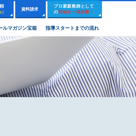
頼
プロ家庭教師として
資料請求
み）
の
時給を一発診断！
市進学院コース
ールマガジン宝箱
指導スタートまでの流れ