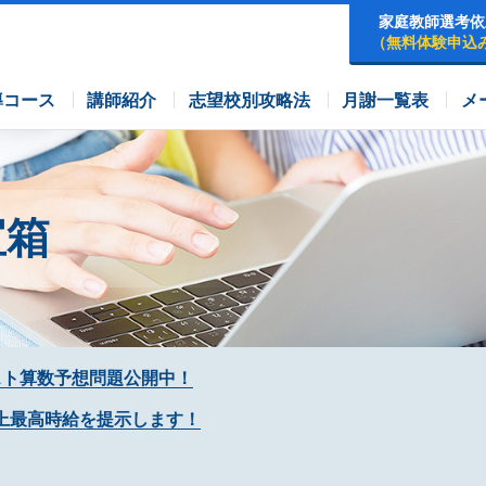
家庭教師選考依
（無料体験申込
早稲田アカデミーコース
四谷大塚コース
コース
導コース
講師紹介
志望校別攻略法
月謝一覧表
メ
宝箱
スト算数予想問題公開中！
上最高時給を提示します！