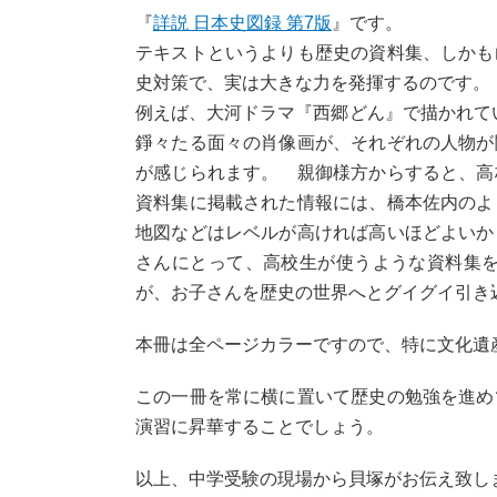
『
詳説 日本史図録 第7版
』です。
テキストというよりも歴史の資料集、しかも
史対策で、実は大きな力を発揮するのです。
例えば、大河ドラマ『西郷どん』で描かれて
錚々たる面々の肖像画が、それぞれの人物が
が感じられます。 親御様方からすると、高
資料集に掲載された情報には、橋本佐内のよ
地図などはレベルが高ければ高いほどよいか
さんにとって、高校生が使うような資料集
が、お子さんを歴史の世界へとグイグイ引き
本冊は全ページカラーですので、特に文化遺
この一冊を常に横に置いて歴史の勉強を進め
演習に昇華することでしょう。
以上、中学受験の現場から貝塚がお伝え致し