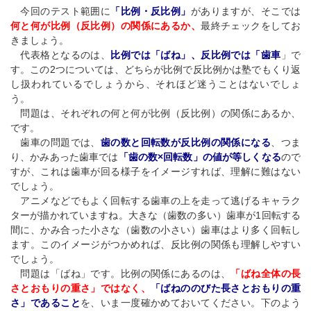
今回のテスト範囲に
「比例・反比例」
がありますが、そこでは
何と何が比例（反比例）の関係にあるか、
最終チェックをしてお
きましょう。
代表格となるのは、
比例では「ばね」、反比例では「歯車
」で
す。この2つについては、どちらが比例で反比例かは塾でもくり返
し扱われているでしょうから、それほど迷うことはないでしょ
う。
問題は、それぞれの何と何が比例（反比例）の関係にあるか、
です。
歯車の問題では、
歯の数と回転数が反比例の関係になる
、つま
り、かみあった歯車では
「歯の数×回転数」の値が等しくなる
ので
すが、これは歯車が回る様子をイメージすれば、理解に難はない
でしょう。
アニメなどでもよく回転する歯車の上を走って逃げるキャラク
ターが描かれていますね。大きな（歯数の多い）歯車が1回転する
間に、かみ合った小さな（歯数の小さい）歯車はより多く回転し
ます。このイメージがつかめれば、反比例の関係も理解しやすい
でしょう。
問題は「ばね」です。比例の関係にあるのは、
「ばね全体の長
さとおもりの重さ」ではなく、
「ばねののびた長さとおもりの重
さ」であること
を、いま一度確かめておいてください。下のよう