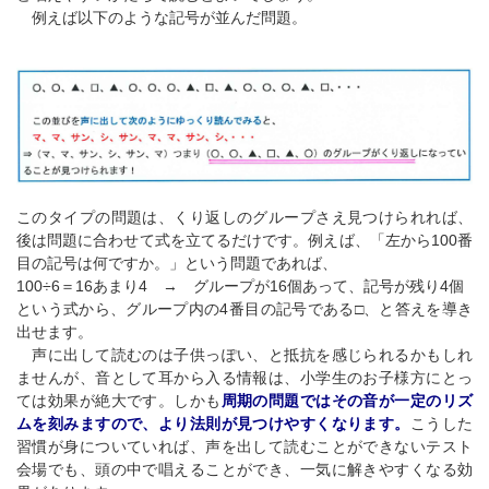
例えば以下のような記号が並んだ問題。
このタイプの問題は、くり返しのグループさえ見つけられれば、
後は問題に合わせて式を立てるだけです。例えば、「左から100番
目の記号は何ですか。」という問題であれば、
100÷6＝16あまり4 → グループが16個あって、記号が残り4個
という式から、グループ内の4番目の記号である□、と答えを導き
出せます。
声に出して読むのは子供っぽい、と抵抗を感じられるかもしれ
ませんが、音として耳から入る情報は、小学生のお子様方にとっ
ては効果が絶大です。しかも
周期の問題ではその音が一定のリズ
ムを刻みますので、より法則が見つけやすくなります。
こうした
習慣が身についていれば、声を出して読むことができないテスト
会場でも、頭の中で唱えることができ、一気に解きやすくなる効