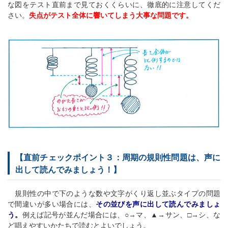
な図をテスト直前まで見ておくくらいに、徹底的に注意してくだ
さい。
失点がテスト全体に響いてしまう大事な問題です。
【直前チェックポイント３：周期の規則性問題は、声に
出して読んでみましょう！】
規則性の中で下のような数や文字がくり返し並ぶタイプの問題
で間違いが多い場合には、
その並びを声に出して読んでみましょ
う。
例えば記号が並んだ場合には、○→マ、▲→サン、□→シ、な
ど唱えやすいかたちで読むとよいでしょう。