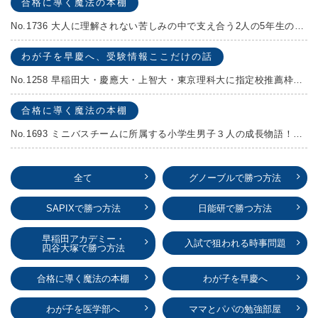
合格に導く魔法の本棚
No.1736 大人に理解されない苦しみの中で支え合う2人の5年生の成長物語！『夏の迷子』村上しいこ
わが子を早慶へ、受験情報ここだけの話
No.1258 早稲田大・慶應大・上智大・東京理科大に指定校推薦枠がある学校
合格に導く魔法の本棚
No.1693 ミニバスチームに所属する小学生男子３人の成長物語！『ポジション！』高田由紀子 予想問題付き！
全て
グノーブルで勝つ方法
SAPIXで勝つ方法
日能研で勝つ方法
早稲田アカデミー・
入試で狙われる時事問題
四谷大塚で勝つ方法
合格に導く魔法の本棚
わが子を早慶へ
わが子を医学部へ
ママとパパの勉強部屋