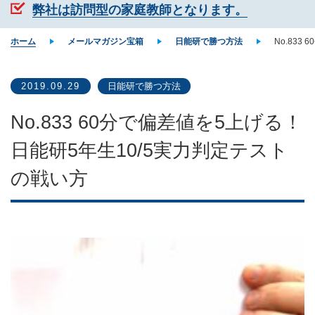
弊社は訪問型の家庭教師となります。
ホーム
メールマガジン宝箱
日能研で勝つ方法
No.83
2019.09.29
日能研で勝つ方法
No.833 60分で偏差値を5上げる！
日能研5年生10/5実力判定テスト
の戦い方