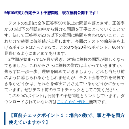
5年10/5実力判定テスト予想問題 現在無料公開中です！
テストの鉄則は全体正答率50％以上の問題を落とさず、正答率
が50％以下の問題の中から解ける問題を丁寧にとっていくことで
す。決して正答率が20％以下の難問に時間を奪われないこと。こ
れだけで確実に偏差値が上昇します。今回のテストで偏差値を上
げるポイントはたったの3つ、この3つを20分×3ポイント、60分で
見直せるようにまとめてあります。
2学期が始まって1か月が過ぎ、次第に算数の問題が難しくなっ
てきました。これからさらに算数の難度は上がっていきますが、
焦らずに一歩一歩、理解を固めていきましょう。どれも当たり前
のように感じられるかもしれませんが、テスト会場で力を発揮で
きるかどうかは、それらを確実におさえているかどうかにかかっ
ています。ぜひテスト前のラストチェックとしてご覧ください。
この3つのポイントは公開中の予想問題とリンクしています。ダ
ウンロードされていない方は
こちらからぜひ！
無料です。
【直前チェックポイント１：場合の数で、頭と手を両方
使えていますか？】