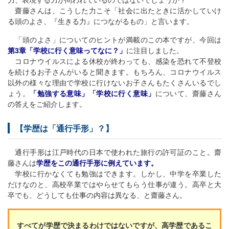
齋藤さんは、こうした力こそ「社会に出たときに活かしていけ
る頭のよさ、『生きる力』につながるもの」と言います。
「頭のよさ」についてのヒントが満載のこの本ですが、今回は
第3章「学校に行く意味ってなに？」
に注目しました。
コロナウイルスによる休校が終わっても、感染を恐れて不登校
を続けるお子さんがいると聞きます。もちろん、コロナウイルス
以外の様々な理由で学校に行けないお子さんもたくさんいるでし
ょう。
「勉強する意味」「学校に行く意味」
について、齋藤さん
の答えをご紹介します。
【学歴は「通行手形」？】
通行手形は江戸時代の日本で使われた旅行の許可証のこと。齋
藤さんは
学歴をこの通行手形に例えています。
学校に行かなくても勉強はできます。しかし、中学を卒業した
だけなのと、高校卒業ではやらせてもらう仕事が違う。高卒と大
卒でも、どうしても仕事の内容は異なる、と齋藤さん。
すべてが学歴で決まるわけではないですが、高学歴であるこ