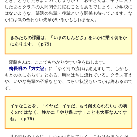
とき、どうしたらよいのでしょうか？ お子さんは、中学に入学
したあとクラスの人間関係に悩むこともあるでしょう。小学校に
はないような、部活の先輩・後輩という関係も待っています。な
かには気の合わない先輩がいるかもしれません。
きみたちの課題は、「いまのしんどさ」をいかに乗り切るか
にあります。（ｐ75）
齋藤さんは、ここでもわかりやすい例を出します。
鴨長明の『方丈記』
に「ゆく河の流れは絶えずして、しかも、
もとの水にあらず」とある。時間は常に流れている。クラス替え
や、いやな先輩の卒業などで、つらい状況もいつかは終わるので
す。
イヤなことを、「イヤだ、イヤだ、もう耐えられない」の嘆
くのではなく、静かに「やり過ごす」ことも大事なんです
ね。（ｐ75）
川の流れのように、いつかは流れていく。これは台風なんだ、