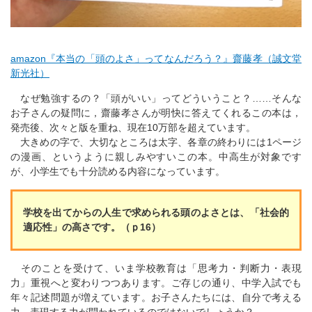
amazon『本当の「頭のよさ」ってなんだろう？』齋藤孝（誠文堂
新光社）
なぜ勉強するの？「頭がいい」ってどういうこと？……そんな
お子さんの疑問に，齋藤孝さんが明快に答えてくれるこの本は，
発売後、次々と版を重ね、現在10万部を超えています。
大きめの字で、大切なところは太字、各章の終わりには1ページ
の漫画、というように親しみやすいこの本。中高生が対象です
が、小学生でも十分読める内容になっています。
学校を出てからの人生で求められる頭のよさとは、「社会的
適応性」の高さです。（ｐ16）
そのことを受けて、いま学校教育は「思考力・判断力・表現
力」重視へと変わりつつあります。ご存じの通り、中学入試でも
年々記述問題が増えています。お子さんたちには、自分で考える
力、表現する力が問われているのではないでしょうか？