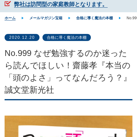
弊社は訪問型の家庭教師となります。
ホーム
メールマガジン宝箱
合格に導く魔法の本棚
No.
2020.12.20
合格に導く魔法の本棚
No.999 なぜ勉強するのか迷った
ら読んでほしい！齋藤孝『本当の
「頭のよさ」ってなんだろう？』
誠文堂新光社