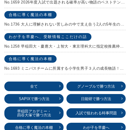
No.1659 2026年度入試で出題される確率が高い物語のベストテンを発表します！
合格に導く魔法の本棚
No.1736 大人に理解されない苦しみの中で支え合う2人の5年生の成長物語！『夏の迷子』村上しいこ
わが子を早慶へ、受験情報ここだけの話
No.1258 早稲田大・慶應大・上智大・東京理科大に指定校推薦枠がある学校
合格に導く魔法の本棚
No.1693 ミニバスチームに所属する小学生男子３人の成長物語！『ポジション！』高田由紀子 予想問題付き！
全て
グノーブルで勝つ方法
SAPIXで勝つ方法
日能研で勝つ方法
早稲田アカデミー・
入試で狙われる時事問題
四谷大塚で勝つ方法
合格に導く魔法の本棚
わが子を早慶へ