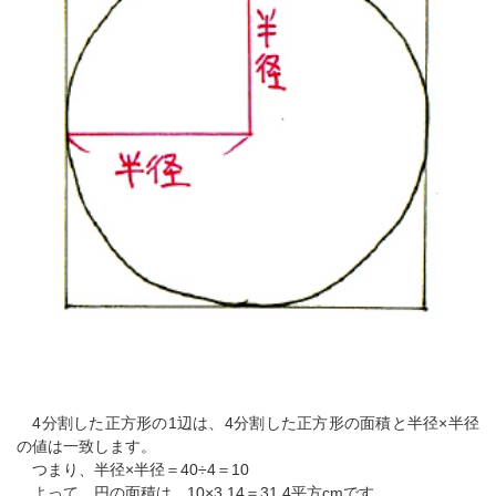
4分割した正方形の1辺は、4分割した正方形の面積と半径×半径
の値は一致します。
つまり、半径×半径＝40÷4＝10
よって、円の面積は、10×3.14＝31.4平方cmです。