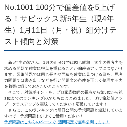
No.1001 100分で偏差値を5上げ
る！サピックス新5年生（現4年
生）1月11日（月・祝）組分けテ
スト傾向と対策
新5年生の皆さん、1月の組分けでは図形問題、後半の思考力を
求める問題で確実に得点を重ねることが偏差値アップにつながり
ます。図形問題では同じ長さや面積を確実に見つける目を、思考
力問題では書き出しなどを行い問題文の条件を正しく整理する力
を着実に鍛えておきたいところです。
そこで、対策ポイントを、プロ家庭教師の視点から第5位から第
1位までのランキングのかたちにまとめました。ぜひ偏差値アッ
プ、クラスアップを実現してください！応援しています！
さらに、このランキングは明日公開の予想問題と連動していま
すので、予想問題も併せてご活用ください！
予想問題はこちらのページで1週間限定で無料公開します！