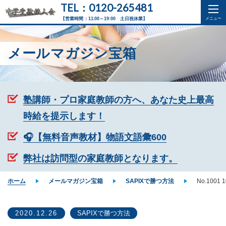
TEL：0120-265481
【営業時間：11:00～19:00 土日祝休業】
メールマガジン宝箱
塾講師・プロ家庭教師の方へ、あなた史上最高
時給を提示します！
🎧【無料音声教材】物語文語彙600
弊社は訪問型の家庭教師となります。
ホーム
メールマガジン宝箱
SAPIXで勝つ方法
No.10
2020.12.26
SAPIXで勝つ方法