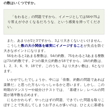
の数はいくつですか。
「をわると」の問題ですから、イメージとしては56や75よ
り答えが小さくなるだろうな、という感覚を持ってくださ
い。
また、あまりが2と3ですから、3より大きくないといけません。
こうした
数の大小関係を確実にイメージすること
が失点を防ぐ
大きなポイントになります。
56をわると2あまる整数は、54の約数、75をわると3あまる整数
は73の約数です。2つの最大公約数が18ですから、18の約数は、
1、2、3、6、9、18です。このうち、3より大きい数は、6となり
ます。
いかがでしたでしょうか。中には「倍数、約数の問題であれば
楽勝だ」と思った方もいらっしゃるかと思います。しかし、この
時期のマンスリーや組分けテストでは、「基礎トレ」レベルの問
題が過半数を占めます。
にもかかわらず、やったはずの問題、できていた問題を取りこ
ぼすことで失点してしまうお子さんが多いのは、ひとえに基礎を