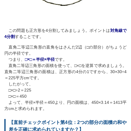
この問題も正方形を4分割してみましょう。ポイントは
対角線で
4分割
することです。
直角二等辺三角形の直角をはさんだ2辺（□の部分）がちょうど
円の半径です。
つまり、
□×□＝半径×半径
です。
直角二等辺三角形の面積を使って、□×□を逆算で求めましょう。
直角二等辺三角形の面積は、正方形の4分の1ですから、30×30÷4
＝225平方cmです。
したがって、
□×□÷2＝225
□×□＝450
よって、半径×半径＝450より、円の面積は、450×3.14＝1413平
方cmと求められます。
【直前チェックポイント第4位：2つの部分の面積の和や
差を正確に求められていますか？】