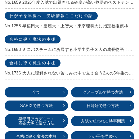
No.1659 2026年度入試で出題される確率が高い物語のベストテンを発表します！
わが子を早慶へ、受験情報ここだけの話
No.1258 早稲田大・慶應大・上智大・東京理科大に指定校推薦枠がある学校
合格に導く魔法の本棚
No.1693 ミニバスチームに所属する小学生男子３人の成長物語！『ポジション！』高田由紀子 予想問題付き！
合格に導く魔法の本棚
No.1736 大人に理解されない苦しみの中で支え合う2人の5年生の成長物語！『夏の迷子』村上しいこ
全て
グノーブルで勝つ方法
SAPIXで勝つ方法
日能研で勝つ方法
早稲田アカデミー・
入試で狙われる時事問題
四谷大塚で勝つ方法
合格に導く魔法の本棚
わが子を早慶へ