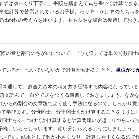
まずはゆっくり丁寧に、手順を踏まえて式を書いて計算できる
単位計算で苦労されているお子様、わり算・かけ算のどちら
では約数の考え方を用います。あやふやな場合は復習しておき
際の量と割合のちがいについて、「学び2」では単位分数同士
ているか、ついていないかで計算が変わることと、
単位がつ
を通して、割合の基本の考え方を習得する内容になっていま
題文読んで、自分で式をつくる練習しておきましょう。なか
れからの割合の文章題でよく使う手法になるので、しっかり覚
いて学びます。分母同士、分子同士をかけ算することをまずは
分数同士をくっつけてかけ算すると計算間違いが起こりづらい
子様もいらっしゃいます。使い分けられるようにしましょう。
いです。結果として数が小さくなり、計算しやすくなるので