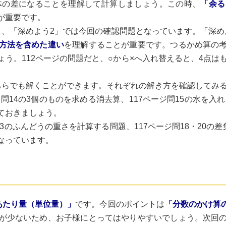
体の差になることを理解して計算しましょう。この時、
「余る
が重要です。
、「深めよう2」では今回の確認問題となっています。「深め
方法を含めた違い
を理解することが重要です。つるかめ算の
う。112ページの問題だと、○から×へ入れ替えると、4点は
らでも解くことができます。それぞれの解き方を確認してみ
問14の3個のものを求める消去算、117ページ問15の水を入れ
ておきましょう。
3のふんどうの重さを計算する問題、117ページ問18・20の差
なっています。
あたり量（単位量）」
です。今回のポイントは
「分数のかけ算
が少ないため、お子様にとってはやりやすいでしょう。次回