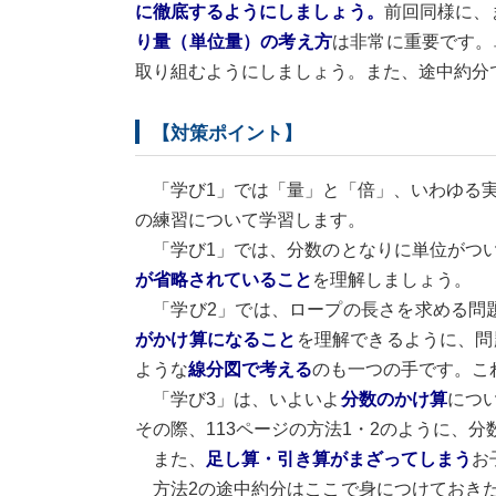
に徹底するようにしましょう。
前回同様に、
り量（単位量）の考え方
は非常に重要です。
取り組むようにしましょう。また、途中約分
【対策ポイント】
「学び1」では「量」と「倍」、いわゆる実
の練習について学習します。
「学び1」では、分数のとなりに単位がつい
が省略されていること
を理解しましょう。
「学び2」では、ロープの長さを求める問題
がかけ算になること
を理解できるように、問
ような
線分図で考える
のも一つの手です。こ
「学び3」は、いよいよ
分数のかけ算
につ
その際、113ページの方法1・2のように、
また、
足し算・引き算がまざってしまう
お
方法2の途中約分はここで身につけておきた