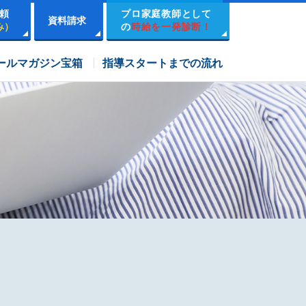
頼
プロ家庭教師として
資料請求
み）
の
時給を一発診断！
市進学院コース
ールマガジン宝箱
指導スタートまでの流れ