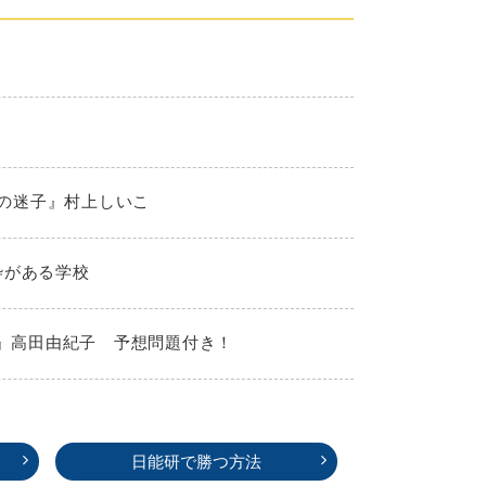
夏の迷子』村上しいこ
枠がある学校
！』高田由紀子 予想問題付き！
日能研で勝つ方法