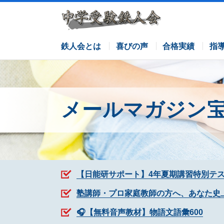
サピックスコース
日能研コース
栄光ゼミナールコース
各塾併用
鉄人会とは
喜びの声
合格実績
指
メールマガジン
【日能研サポート】4年夏期講習特別テ
塾講師・プロ家庭教師の方へ、あなた史
🎧【無料音声教材】物語文語彙600