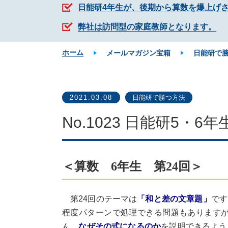
日能研4年生が、後期から算数を爆上げ
弊社は訪問型の家庭教師となります。
ホーム
メールマガジン宝箱
日能研で
2021.03.08
日能研で勝つ方法
No.1023 日能研5・
＜算数 6年生 第24回＞
第24回のテーマは
「和と差の文章題」
です
程度パターンで処理できる問題もあります
ん。
なぜその式になるのか
を説明できるよう