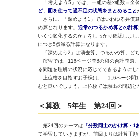
「考えよう5」では、一組の差×組数＝全
ど、図を使って過不足の状態をまとめること
さらに、「深めよう1」ではいわゆる弁償算
め算となります。
通常のつるかめ算との計算
いくつ変化するのか」をしっかり確認しましょ
につき5点減る計算になります。
「深めよう2」は消去算、つるかめ算、どち
演習では、116ページ問8の和の合計問題、
る問題を理解の状況に応じてできるようにし
上位校を目指すお子様は、 116ページ問1
むと良いでしょう。上位校では頻出の問題と
＜算数 5年生 第24回＞
第24回のテーマは
「分数同士のかけ算・1
て学習していきますが、前回よりは計算手順