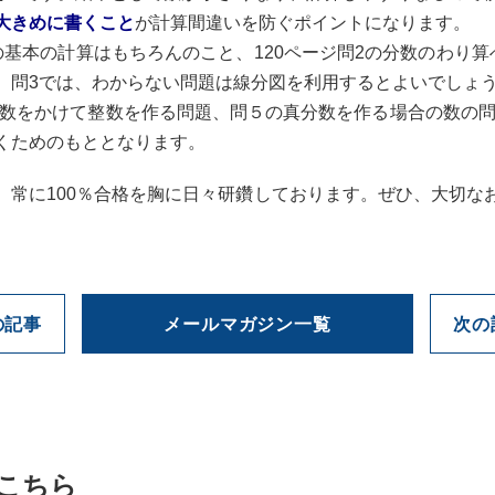
大きめに書くこと
が計算間違いを防ぐポイントになります。
4の基本の計算はもちろんのこと、120ページ問2の分数のわり
。問3では、わからない問題は線分図を利用するとよいでしょ
数をかけて整数を作る問題、問５の真分数を作る場合の数の問
くためのもととなります。
常に100％合格を胸に日々研鑽しております。ぜひ、大切な
の記事
メールマガジン一覧
次の
こちら