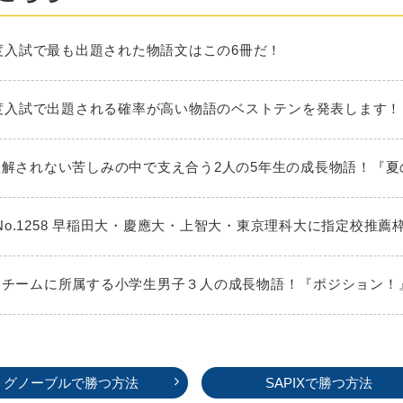
025年度入試で最も出題された物語文はこの6冊だ！
026年度入試で出題される確率が高い物語のベストテンを発表します！
大人に理解されない苦しみの中で支え合う2人の5年生の成長物語！『
No.1258 早稲田大・慶應大・上智大・東京理科大に指定校推薦
ミニバスチームに所属する小学生男子３人の成長物語！『ポジション
グノーブルで勝つ方法
SAPIXで勝つ方法