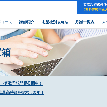
家庭教師選考依
（無料体験申込
早稲田アカデミーコース
四谷大塚コース
コース
導コース
講師紹介
志望校別攻略法
月謝一覧表
メ
宝箱
スト算数予想問題公開中！
上最高時給を提示します！