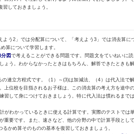
復習しておきましょう。
よう2」では分配算について、「考えよう3」では消去算に
集め算について学習します。
線分図
で考えることができる問題です。問題文をていねいに読
しょう。わからなかったときはもちろん、解答できたときも
の連立方程式です。（1）～(3)は加減法、（4）は代入法で
。上位校を目指されるお子様は、この消去算の考え方を途中
練習して身につけておきましょう。特に代入法は慣れるまで
計がわかっているときに使える計算です。実際のテストでは
が重要です。また、速さなど、他の分野の中で計算手段とし
つるかめ算そのものの基本を復習しておきましょう。