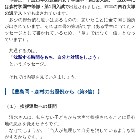
は森村学園中等部・第1回入試
で出題されました。昨年の
四谷大塚
の週テスト
でも出されています。
多少の部分的な違いはあるものの、驚いたことに全て同じ箇所
が出されています。それは本書の第3信です（ある学生に当てたメ
ッセージとして書かれているため、「章」ではなく「信」となっ
ています）。
共通するのは、
「沈黙する時間をもち、自分と対話をしよう」
というメッセージ。
それでは内容を見ていきましょう。
【豊島岡・森村の出題例から（第3信）】
（１） 挨拶運動への疑問
清水さんは、知らない子どもから大声で挨拶されることに居心
地の悪さを覚えたそうです。
なぜでしょうか。「当人が無理して自分を消しているような気
がするからです。」