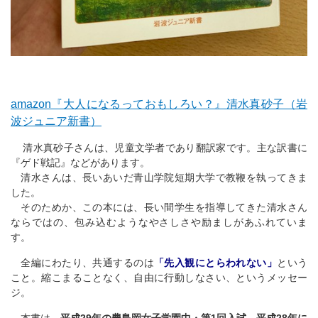
amazon『大人になるっておもしろい？』清水真砂子（岩
波ジュニア新書）
清水真砂子さんは、児童文学者であり翻訳家です。主な訳書に
『ゲド戦記』などがあります。
清水さんは、長いあいだ青山学院短期大学で教鞭を執ってきま
した。
そのためか、この本には、長い間学生を指導してきた清水さん
ならではの、包み込むようなやさしさや励ましがあふれていま
す。
全編にわたり、共通するのは
「先入観にとらわれない」
という
こと。縮こまることなく、自由に行動しなさい、というメッセー
ジ。
本書は、
平成29年の豊島岡女子学園中・第1回入試、平成28年に