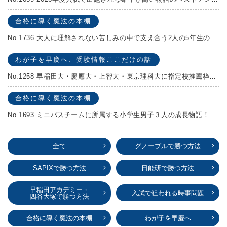
合格に導く魔法の本棚
No.1736 大人に理解されない苦しみの中で支え合う2人の5年生の成長物語！『夏の迷子』村上しいこ
わが子を早慶へ、受験情報ここだけの話
No.1258 早稲田大・慶應大・上智大・東京理科大に指定校推薦枠がある学校
合格に導く魔法の本棚
No.1693 ミニバスチームに所属する小学生男子３人の成長物語！『ポジション！』高田由紀子 予想問題付き！
全て
グノーブルで勝つ方法
SAPIXで勝つ方法
日能研で勝つ方法
早稲田アカデミー・
入試で狙われる時事問題
四谷大塚で勝つ方法
合格に導く魔法の本棚
わが子を早慶へ