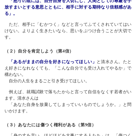
「怒りの底には、自分自身を大切にし、人間としての尊厳を手
放すまいとする意思とともに、相手に対する期待なり信頼感があ
る」。
ただ、相手に「むかつく」などと言ってふてくされていてはい
けない。よりよく生きたいなら、思いをぶつけ合うことが大切で
す。
（２）自分を肯定しよう（第4信）
「あるがままの自分を好きになってほしい」
と清水さん。たと
え好きになれなくても、「こんな自分でも受け入れてやるか」で
構わない。
自分の人生をまるごと引き受けてほしい。
例えば、就職試験で落ちたからと言って自信をなくす若者がい
ます。清水さんは
「あなた自身を放棄してしまっていいものでしょうか。」と問
いかけます。
（３）あなたには傷つく権利がある（第9信）
「身の丈を言い、ほどほどを大事にする人たち」は、「傷つく