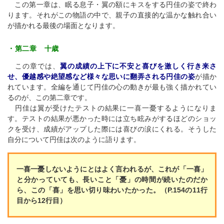
この第一章は、眠る息子・翼の額にキスをする円佳の姿で終わ
ります。それがこの物語の中で、親子の直接的な温かな触れ合い
が描かれる最後の場面となります。
・第二章 十歳
この章では、
翼の成績の上下に不安と喜びを激しく行き来さ
せ、優越感や絶望感など様々な思いに翻弄される円佳の姿
が描か
れています。全編を通じて円佳の心の動きが最も強く描かれてい
るのが、この第二章です。
円佳は翼が受けたテストの結果に一喜一憂するようになりま
す。テストの結果が悪かった時には立ち眩みがするほどのショッ
クを受け、成績がアップした際には喜びの涙にくれる。そうした
自分について円佳は次のように語ります。
一喜一憂しないようにとはよく言われるが、これが「一喜」
と分かっていても、長いこと「憂」の時間が続いたのだか
ら、この「喜」を思い切り味わいたかった。（P.154の11行
目から12行目）