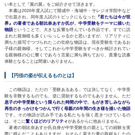
い本として『翼の翼』をご紹介させて頂きます。
本書は2020年度入試にて開成中・海城中・サレジオ学院中など
で出題され、同年度入試のトピックにもなった
『君たちは今が世
界』の著者である朝比奈あすか氏が、中学受験をテーマに描いた
物語
ということで、大きな反響を呼んでいる作品です。すでに読
まれた親御様も多くいらっしゃるかと思いますが、リアリティに
満ちた描写でつづられたこの壮絶な物語は、現在受験生であるお
子様の親御様、そしてこれから中学受験をすべきか検討されてい
る親御様の心に響くであろう言葉に満ち満ちており、貴重な読書
体験となることは間違いありません。
【円佳の姿が伝えるものとは】
この物語は、ただの「受験あるある」では決してなく、中学受
験を非難するものでも、逆に奨励するものでもありません。ただ
息子の中学受験という限られた時間の中で、もがき苦しみながら
再生のきっかけをつかんで行く母親の5年間の生き様を描いた物語
です。その物語が読み手である私たちを強く惹きつけているの
は、そこに
驚くほどのリアリティ
があるからに他ありません。
著者の朝比奈あすか氏自身が中学受験生の親としての経験を実
際に積んだこともありますが、おそらく莫大な量の取材をしたの