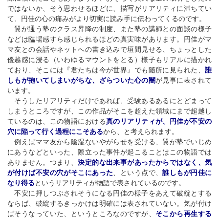
ではないか、そう思わせるほどに、描写がリアリティに満ちてい
て、円佳の心の痛みがより切実に読み手に伝わってくるのです。
翼が通う塾のクラス昇降の制度、また塾の講師との面談の様子
などは臨場感すら感じられるほどの真実味があります。円佳がマ
マ友との会話やネットへの書き込みで垣間見せる、ちょっとした
優越感に浸る（いわゆるマウントをとる）様子もリアルに描かれ
ており、そこには『君たちは今が世界』でも随所に見られた、
誰
しもが抱いてしまいがちな、ざらついた心の闇
が見事に表されて
います。
そうしたリアリティだけであれば、受験あるあるにとどまって
しまうところですが、この作品がそこを超えた領域にまで超越し
ているのは、この物語における
真のリアリティが、円佳が不安の
穴に陥って行く過程にこそある
から、と考えられます。
例えばママ友から陰湿ないやがらせを受ける、翼が塾でいじめ
にあうなどといった、際立った事件が起こることはこの物語では
ありません。つまり、
決定的な出来事があったからではなく、気
が付けば不安の穴がそこにあった
、という点で、
誰しもが円佳に
なり得る
というリアリティが物語で表されているのです。
不安に押しつぶされそうになる円佳の様子をあえて破綻とする
ならば、破綻するきっかけは明確には表されていない。気が付け
ばそうなっていた、というところなのですが、
そこから再生する