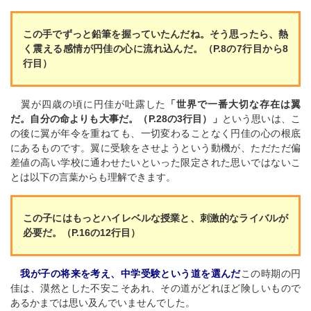
この手でずっと鉛筆を握っていたんだね。そう思ったら、熱
く震える感情が円佳の心に流れ込んだ。（P.8の7行目から8
行目）
翼が四歳の頃に円佳が吐露した
「世界で一番大切な存在は翼
だ。自分の命よりも大事だ。（P.28の3行目）」
という思いは、こ
の後に翼が年令を重ねても、一切変わることなく円佳の心の根底
にあるものです。翼に受験をさせようという動機が、ただただ偏
差値の高い学校に通わせたいといった限定された思いではないこ
とは以下の言葉からも理解できます。
この子にはもっとハイレベルな授業と、刺激的なライバルが
必要だ。（P.16の12行目）
我が子の将来を考え、中学受験という道を選んだ
この時期の円
佳は、漠然とした不安こそあれ、その道がどれほど険しいもので
あるかまでは思い及んでいませんでした。