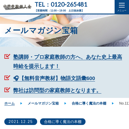
TEL：0120-265481
【営業時間：11:00～19:00 土日祝休業】
メールマガジン宝箱
塾講師・プロ家庭教師の方へ、あなた史上最高
時給を提示します！
🎧【無料音声教材】物語文語彙600
弊社は訪問型の家庭教師となります。
ホーム
メールマガジン宝箱
合格に導く魔法の本棚
No.
2021.12.25
合格に導く魔法の本棚