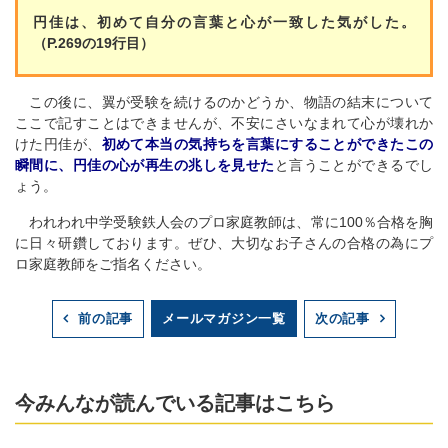
円佳は、初めて自分の言葉と心が一致した気がした。
（P.269の19行目）
この後に、翼が受験を続けるのかどうか、物語の結末について
ここで記すことはできませんが、不安にさいなまれて心が壊れか
けた円佳が、
初めて本当の気持ちを言葉にすることができたこの
瞬間に、円佳の心が再生の兆しを見せた
と言うことができるでし
ょう。
われわれ中学受験鉄人会のプロ家庭教師は、常に100％合格を胸
に日々研鑽しております。ぜひ、大切なお子さんの合格の為にプ
ロ家庭教師をご指名ください。
メールマガジン一覧
前の記事
次の記事
今みんなが読んでいる記事はこちら