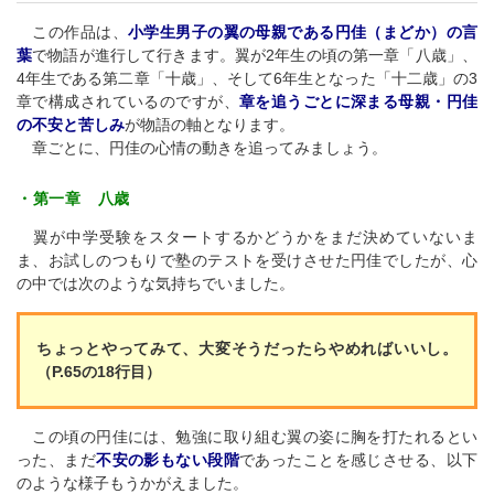
この作品は、
小学生男子の翼の母親である円佳（まどか）の言
葉
で物語が進行して行きます。翼が2年生の頃の第一章「八歳」、
4年生である第二章「十歳」、そして6年生となった「十二歳」の3
章で構成されているのですが、
章を追うごとに深まる母親・円佳
の不安と苦しみ
が物語の軸となります。
章ごとに、円佳の心情の動きを追ってみましょう。
・第一章 八歳
翼が中学受験をスタートするかどうかをまだ決めていないま
ま、お試しのつもりで塾のテストを受けさせた円佳でしたが、心
の中では次のような気持ちでいました。
ちょっとやってみて、大変そうだったらやめればいいし。
（P.65の18行目）
この頃の円佳には、勉強に取り組む翼の姿に胸を打たれるとい
った、まだ
不安の影もない段階
であったことを感じさせる、以下
のような様子もうかがえました。