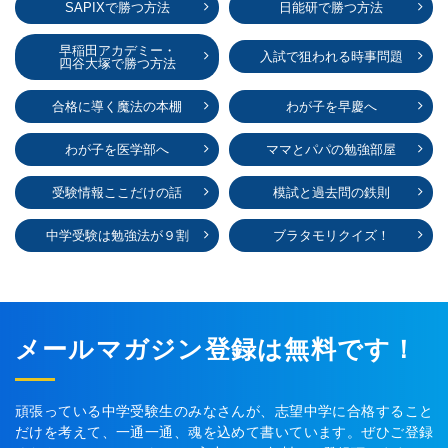
SAPIXで勝つ方法
日能研で勝つ方法
早稲田アカデミー・
入試で狙われる時事問題
四谷大塚で勝つ方法
合格に導く魔法の本棚
わが子を早慶へ
わが子を医学部へ
ママとパパの勉強部屋
受験情報ここだけの話
模試と過去問の鉄則
中学受験は勉強法が９割
ブラタモリクイズ！
メールマガジン登録は無料です！
頑張っている中学受験生のみなさんが、志望中学に合格すること
だけを考えて、一通一通、魂を込めて書いています。ぜひご登録