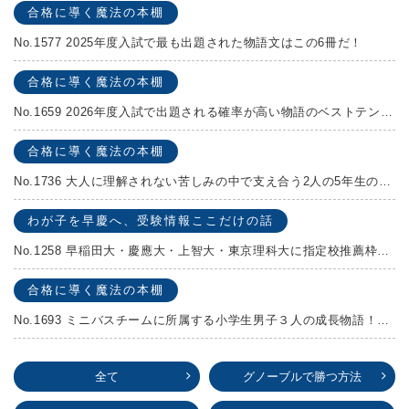
合格に導く魔法の本棚
No.1577 2025年度入試で最も出題された物語文はこの6冊だ！
合格に導く魔法の本棚
No.1659 2026年度入試で出題される確率が高い物語のベストテンを発表します！
合格に導く魔法の本棚
No.1736 大人に理解されない苦しみの中で支え合う2人の5年生の成長物語！『夏の迷子』村上しいこ
わが子を早慶へ、受験情報ここだけの話
No.1258 早稲田大・慶應大・上智大・東京理科大に指定校推薦枠がある学校
合格に導く魔法の本棚
No.1693 ミニバスチームに所属する小学生男子３人の成長物語！『ポジション！』高田由紀子 予想問題付き！
全て
グノーブルで勝つ方法