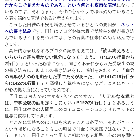
たからこそ見えたものである、という何とも皮肉な表現
になって
いるのです。それもまた、円佳の心が不安で壊れ始めていること
を表す端的な表現であると考えられます。
こうした円佳の不安を増強させているひとつの要因が、
ネット
への書き込み
です。円佳はブログや掲示板で受験生の親が書き込
んでいるサイトを見つけては、その言葉の往来にのめり込んで行
きます。
高圧的な表現をするブログの記事を見ては、
「読み終えると、
いらいらと落ち着かない気分になってしまう。（P.129 6行目から
7行目）」
といった心情になり、同じく不安にかられた受験生の親
の書き込みに、励ましの書き込みをし、感謝をされると、
「自分
の言葉が人の心を動かした手ごたえがあった。（P.141の19行目か
らP.142の1行目）」
と高揚した気持ちになるなど、まさにネット
が心の拠り所になっているのです。
円佳には何人かのママ友がいるのですが、
「リアルな友達と
は、中学受験の話を深くしにくい（P.192の1行目）」
とあるよう
に、円佳は生身の人間同士のコミュニケーションよりもネットの
世界に依存して行きます。
どこかに気持ちのはけ口を求めることは必要で、それがネット
という場所になることもこの時世では全く不思議ではないでしょ
う。まして、円佳にとって周りに相談できる相手、心の内を聞い