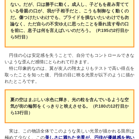
ない。だが、口は勝手に動く。成人し、子どもを産み育てて
いる母親の口が、我が子相手だと、こうも制御なく動くの
だ。傷つけたいわけでも、プライドを損ないたいわけでも勿
論なく、ただ自らの不安ゆえに思ったことを垂れ流す母の口
を前に、息子は何を言えばいいのだろう。（P.195の2行目か
ら5行目）
円佳の心は安定感を失うことで、自分でもコントロールできな
いような歪んだ感情にとらわれて行きます。
特に印象的なのは、翼が友人の翔太よりもテストで高い得点を
取ったことを知った後、円佳の目に映る光景が以下のように描か
れたところです。
夏の空はまぶしい水色に輝き、光の粒を含んでいるような空
気が街の輪郭をくっきりと映えさせる。（P.180の12行目か
ら13行目）
実は、この物語全体でこのような美しい光景が描かれる箇所は
極めて少なく、この
美しさに満ちた光景が、円佳が優越感を抱い