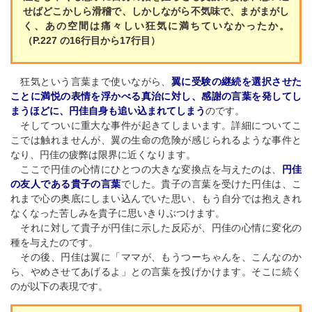
せばどこかしら滑稽で、しかしながら不気味で、まがまがし
く、あの空間は痛々しい狂気に満ちていなかったか。
（P.227 の16行目から17行目）
狂気という言葉まで使いながら、
翼に受験の継続を選択させた
ことに満悦の表情を浮かべる真治に対し、感謝の言葉を発してし
まうほどに、円佳自身も追い込まれてしまう
のです。
そしてついに重大な事件が起きてしまいます。詳細についてこ
こでは触れませんが、翼の生命の危険が感じられるような事件と
なり、円佳の疲弊は限界に近くなります。
ここで円佳の心情にひとつの大きな変換点を与えたのは、
円佳
の友人である貴子の言葉
でした。貴子の言葉を受けた円佳は、こ
れまで心の奥底にしまい込んでいた思い、もう自分では抱えきれ
なくなった苦しみを貴子に思いきりぶつけます。
それに対して貴子が円佳に示した反応が、円佳の心情に変化の
種を与えたのです。
その後、円佳は翼に「ママが、もうつーちゃんを、こんなのか
ら、やめさせてあげるよ」との言葉を投げかけます。そこに続く
のが以下の表現です。