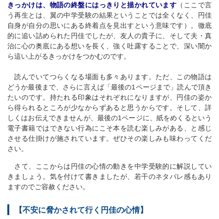
きっかけは、物語の終盤にはっきりと描かれています
（ここで言
う再生とは、翼の中学受験の結果ということでは全くなく、円佳
自身が自分の思いにある終着点を見出すという意味です）。徹底
的に追い詰められた円佳でしたが、友人の貴子に、そして夫・真
治に心の奥底にある想いを長く、強く吐露することで、深い闇か
ら這い上がるきっかけをつかむのです。
読んでいてつらくなる場面も多々あります。ただ、この物語は
どうか最後まで、さらに言えば「最後の1ページまで」読んで頂き
たいのです。持たれる印象はそれぞれになりますが、円佳の姿か
ら得られるところが少なからずあると思うからです。そして、詳
しくはお伝えできませんが、最後の1ページに、紙をめくるという
電子書籍ではできない行為にこそ本を読む楽しみがある、と感じ
させる仕掛けが施されています。ぜひその楽しみも味わってくだ
さい。
さて、ここからは円佳の心情の動きを中学受験的に解説してい
きましょう。気を付けて書きましたが、若干のネタバレ感もあり
ますのでご容赦ください。
【不安に脅かされて行く円佳の心情】