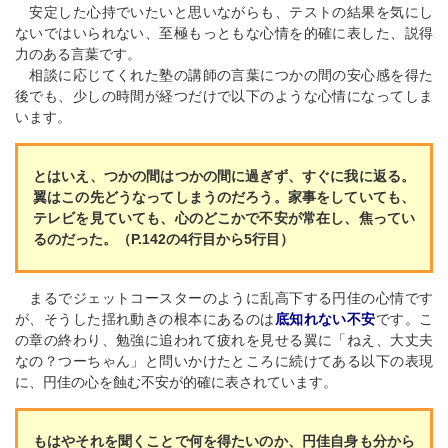
安定した心持でいたいと思いながらも、テストの結果を気にし
ないではいられない、至極もっともな心情を的確に表した、説得
力のある言葉です。
相談に応じてくれた塾の講師の言葉につかの間の安心感を得た
後でも、少しの時間が経つだけで以下のような心情になってしま
います。
とはいえ、つかの間はつかの間に過ぎず、すぐに我に返る。
翼はこの先どうなってしまうのだろう。家事をしていても、
テレビを見ていても、心のどこかで不安が常在し、焦ってい
るのだった。（P.142の4行目から5行目）
まるでジェットコースターのように乱高下する円佳の心情です
が、そうした揺れ動きの根本にあるのは
底知れない不安
です。こ
の章の終わり、勉強に追われて疲れを見せる翼に「ねえ、大丈夫
なの？つーちゃん」と問いかけたところに続けてある以下の表現
に、円佳の心を蝕む不安が的確に表されています。
もはやそれを聞くことで何を得たいのか、円佳自身も分から