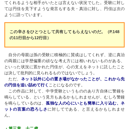
てくれるような相手がいたとは言えない状況でした。受験に対し
ては円佳を見下すような発言もする夫・真治に対し、円佳は次の
ように語っています。
この辛さをひとつとして共有してもらえないのだ。（P.148
の11行目から12行目）
自分の母親は孫の受験に積極的に賛成はしてくれず、逆に真治
の両親には学歴偏重の頑なな考え方には相いれないものがある、
といった状況に置かれた円佳が、心の支えをネットに託したこと
は決して批判的に見られるものではないでしょう。
ただ、
ネット以外に心の置き場がなかったことが、これから先
の円佳を追い詰めて行く
ことになるのです。
この作品に対して、中学受験というもののあり方自体に警鐘を
鳴らしている、という見方もあるかもしれませんが、むしろ警鐘
を鳴らしているのは、
孤独な人の心にいとも簡単に入り込む、ネ
ットの言葉の恐ろしさ
に対してである、と言えるかもしれませ
ん。
・第三章 十二歳