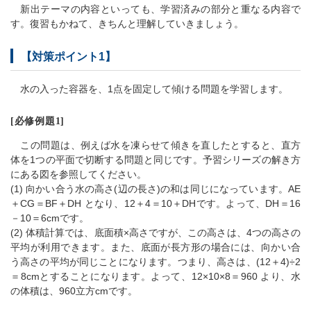
新出テーマの内容といっても、学習済みの部分と重なる内容で
す。復習もかねて、きちんと理解していきましょう。
【対策ポイント1】
水の入った容器を、1点を固定して傾ける問題を学習します。
[必修例題1]
この問題は、例えば水を凍らせて傾きを直したとすると、直方
体を1つの平面で切断する問題と同じです。予習シリーズの解き方
にある図を参照してください。
(1) 向かい合う水の高さ(辺の長さ)の和は同じになっています。AE
＋CG＝BF＋DH となり、12＋4＝10＋DHです。よって、DH＝16
－10＝6cmです。
(2) 体積計算では、底面積×高さですが、この高さは、4つの高さの
平均が利用できます。また、底面が長方形の場合には、向かい合
う高さの平均が同じことになります。つまり、高さは、(12＋4)÷2
＝8cmとすることになります。よって、12×10×8＝960 より、水
の体積は、960立方cmです。