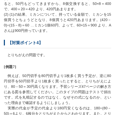
ると、50円もどってきますから、8個交換すると、50×8＝400
で、400＋20＝420 より、420円あまります。
(2) (1)の結果、ミカンについて、持っている金額で、ミカンを15
個買うとちょうどとなり、8個買うと420円あまります。(420－
0)÷(15－8)＝60 …ミカン1個60円、よって、60×15＝900 より、A
さんは900円持っています。
【対策ポイント4】
とりちがえの問題です。
[例題7]
例えば、50円切手を80円切手より1枚多く買う予定が、逆に80
円切手を50円切手より1枚多く買ったとすると、とりちがえによ
り、80－50＝30円高くなります。予習シリーズ47ページの解き方
にある図を参照してください。このタイプの問題はテストで頻出
です。式を丸暗記するのではなく、なぜその式になるのか、とい
った理由まで確認するようにしましょう。
実際の代金が予定の代金より180円安くなるのは、180÷(80－
50)＝6より、6枚分をとりちがえたからとわかります。また、とり