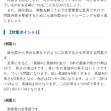
ているのかを正確につかむことを心がけましょう。
また、線分図は、算数を解くうえで大変重要な道具ですので、
問題内容を整頓するためにも線分図をかくトレーニングを繰り返
しましょう。
【対策ポイント1】
[例題1]
線分図から求める量をどのように計算するかを学習する問題で
す。
文章にすると、“直線Aと直線Bがあり、2本の直線の長さの和は
22で、長さの差は6です。長い方の直線Aの長さはいくつです
か。”という問題になります。短い直線Bを6長くすると、直線Aの
長さが2本分となり、合計は22＋6＝28になります。よって、28÷2
＝14より、直線Aは10となります。この計算を1つの式で表すと、
(22＋6)÷2＝14となります。
[例題2]
和差算の文章題です。