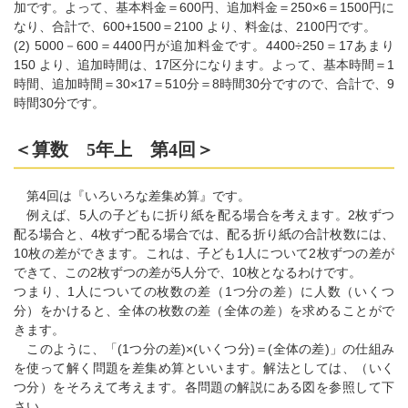
加です。よって、基本料金＝600円、追加料金＝250×6＝1500円に
なり、合計で、600+1500＝2100 より、料金は、2100円です。
(2) 5000－600＝4400円が追加料金です。4400÷250＝17あまり
150 より、追加時間は、17区分になります。よって、基本時間＝1
時間、追加時間＝30×17＝510分＝8時間30分ですので、合計で、9
時間30分です。
＜算数 5年上 第4回＞
第4回は『いろいろな差集め算』です。
例えば、5人の子どもに折り紙を配る場合を考えます。2枚ずつ
配る場合と、4枚ずつ配る場合では、配る折り紙の合計枚数には、
10枚の差ができます。これは、子ども1人について2枚ずつの差が
できて、この2枚ずつの差が5人分で、10枚となるわけです。
つまり、1人についての枚数の差（1つ分の差）に人数（いくつ
分）をかけると、全体の枚数の差（全体の差）を求めることがで
きます。
このように、「(1つ分の差)×(いくつ分)＝(全体の差)」の仕組み
を使って解く問題を差集め算といいます。解法としては、（いく
つ分）をそろえて考えます。各問題の解説にある図を参照して下
さい。