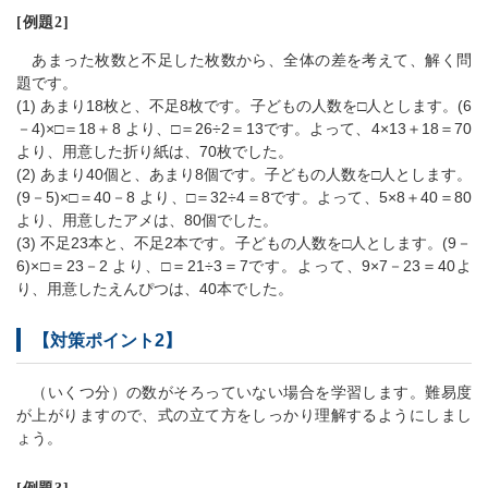
[例題2]
あまった枚数と不足した枚数から、全体の差を考えて、解く問
題です。
(1) あまり18枚と、不足8枚です。子どもの人数を□人とします。(6
－4)×□＝18＋8 より、□＝26÷2＝13です。よって、4×13＋18＝70
より、用意した折り紙は、70枚でした。
(2) あまり40個と、あまり8個です。子どもの人数を□人とします。
(9－5)×□＝40－8 より、□＝32÷4＝8です。よって、5×8＋40＝80
より、用意したアメは、80個でした。
(3) 不足23本と、不足2本です。子どもの人数を□人とします。(9－
6)×□＝23－2 より、□＝21÷3＝7です。よって、9×7－23＝40よ
り、用意したえんぴつは、40本でした。
【対策ポイント2】
（いくつ分）の数がそろっていない場合を学習します。難易度
が上がりますので、式の立て方をしっかり理解するようにしまし
ょう。