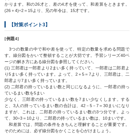
かります。和の26才と、差の4才を使って、和差算をときます。
(26＋4)÷2＝15より、兄の年令は、15才です。
【対策ポイント3】
[例題4]
3つの数量の中で和や差を使って、特定の数量を求める問題で
す。線分図をかいて整頓することが大切です。予習シリーズ40ペ
ージの解き方にある線分図を参照してください。
(1) 三郎君は一郎君より2まい多く持っていて、一郎君は二郎君よ
り5まい多く持っています。よって、2＋5＝7より、三郎君は、二
郎君より7まい多く持っています。
(2) 二郎君の持っているまい数と同じになるように、一郎君の持っ
ているまい数を5まい
少なく、三郎君の持っているまい数を7まい少なくします。する
と、3人の持っているまい数の合計は、42－5－7＝30まいになり
ますが、これは、二郎君の持っているまい数の3つ分です。よっ
て、30÷3＝10より、二郎君の持っているまい数は、10まいです。
和差算では、問題の条件をきちんと理解することが重要です。
そのためには、必ず線分図をかくことを心がけましょう。