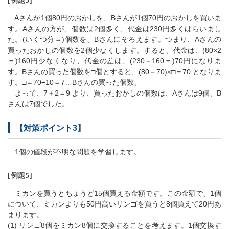
[例題3]
Aさんが1個80円のおかしを、Bさんが1個70円のおかしを買いま
す。Aさんの方が、個数は2個多く、代金は230円多くはらいまし
た。(いくつ分＝)個数を、Bさんにそろえます。つまり、Aさんの
買ったおかしの個数を2個少なくします。すると、代金は、(80×2
＝)160円少なくなり、代金の差は、(230－160＝)70円になりま
す。Bさんの買った個数を□個とすると、(80－70)×□＝70 となりま
す。□＝70÷10＝7…Bさんの買った個数、
よって、7＋2＝9 より、買ったおかしの個数は、Aさんは9個、B
さんは7個でした。
【対策ポイント3】
1個の値段が不明な問題を学習します。
[例題5]
ミカンを買うとちょうど15個買える金額です。この金額で、1個
について、ミカンよりも50円高いリンゴを買うと8個買えて20円あ
まります。
(1) リンゴ8個をミカン8個に交換することを考えます。1個交換す