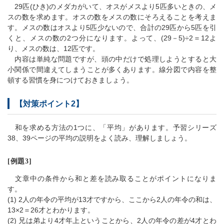
29匹(ひき)のメダカがいて、オスがメスより5匹多いときの、メ
スの数を求めます。オスの数をメスの数にそろえることを考えま
す。メスの数はオスより5匹少ないので、合計の29匹から5匹を引
くと、メスの数の2つ分になります。よって、(29－5)÷2＝12よ
り、メスの数は、12匹です。
内容は単純な問題ですが、頭の中だけで処理しようとすると大
小関係で間違えてしまうことが多くあります。線分図で内容を整
頓する習慣を身につけておきましょう。
【対策ポイント2】
和を求める方法の1つに、「平均」があります。予習シリーズ
38、39ページの平均の説明をよく読み、理解しましょう。
[例題3]
文章中の条件から和と差を読み取ることがポイントになりま
す。
(1) 2人の年令の平均が13才ですから、ここから2人の年令の和は、
13×2＝26才とわかります。
(2) 兄は弟より4才年上ということから、2人の年令の差が4才とわ