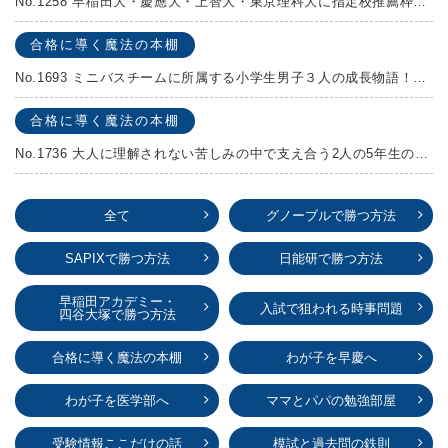
No.1258 早稲田大・慶應大・上智大・東京理科大に指定校推薦枠がある学校
合格に導く魔法の本棚
No.1693 ミニバスチームに所属する小学生男子３人の成長物語！『ポジション！』高田由紀子 予想問題付き！
合格に導く魔法の本棚
No.1736 大人に理解されない苦しみの中で支え合う2人の5年生の成長物語！『夏の迷子』村上しいこ
全て
グノーブルで勝つ方法
SAPIXで勝つ方法
日能研で勝つ方法
早稲田アカデミー・
入試で狙われる時事問題
四谷大塚で勝つ方法
合格に導く魔法の本棚
わが子を早慶へ
わが子を医学部へ
ママとパパの勉強部屋
受験情報ここだけの話
模試と過去問の鉄則