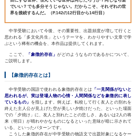
でいい？でも多分そうじゃない。だからこそ、それぞれの世
界を接続するんだ。（P.142の12行目から14行目）
中学受験において今後、その重要性、出題頻度が増して行くと
思われる「多文化共生」というテーマを、わかりやすい文章で学
ぶという稀有の機会を、本作品は提供してくれます。
ここで、
「象徴的存在」
がどのようなものであるかについて、
ご説明します。
【象徴的存在とは】
中学受験の国語で使われる象徴的存在とは
「一見関係がないと
思われるが、実は登場人物の心情・人間関係などを象徴的に表し
ているもの」
を指します。例えば、転校して行く友人との別れを
終えた主人公が見上げた空が美しい夕焼けだった、といった場面
での「夕焼け」に、友人と別れたことの悲しさ、あるいは2人の将
来（明日）が晴れやかなものになるといった意味が暗に示されて
いる、といったパターンです。
こうした象徴的存在が中学受験の物語文で出題対象になるケー