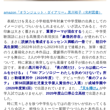
amazon『オランジェット・ダイアリー』黒川裕子（光村図書）
表紙だけを見ると小学校低学年対象で中学受験の出典としての
イメージがしづらいかもしれませんが、いざ読んでみると、その
印象は大きく覆されます。
重要テーマが混在
する
うえに、中学受
験国語における高難度の表現技法
「象徴的存在
」
が使われてい
る、まさに
読解力を養成するエッセンス満載の一冊
です。
朝日中
高生新聞
に2022年10月から2023年3月まで連載され、加筆・修正
のうえ書籍化された本作品は、愛媛県の宇和島市とアフリカのガ
ーナを舞台に、2人の中学3年生が進路について、自分の生き方に
ついて、時に家族と衝突しながら葛藤する様子が描かれた成長物
語です。著者の
黒川裕子氏
は、
『夜の間だけ、シッカは鏡にベー
ルをかける』（『YA! アンソロジー わたしを決めつけないで』所
収）
が
駒場東邦中（2020年度）
で、デビュー作の
『奏のフォル
テ』（第58回講談社児童文学新人賞佳作に入選）
が
成城学園中
（2020年度第1回）
で出題されています。また、
『天を掃け』
が中
学入試ではありませんが、
2020年度山口県公立高校
で出題されま
した。
時に荒々しさを放つ中学生ならではの息づかいが伝わってくる
ような会話と、軽快なストーリー展開でつづられた本作品もま