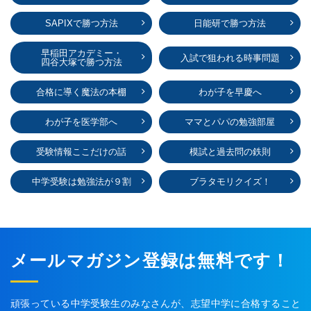
SAPIXで勝つ方法
日能研で勝つ方法
早稲田アカデミー・
入試で狙われる時事問題
四谷大塚で勝つ方法
合格に導く魔法の本棚
わが子を早慶へ
わが子を医学部へ
ママとパパの勉強部屋
受験情報ここだけの話
模試と過去問の鉄則
中学受験は勉強法が９割
ブラタモリクイズ！
メールマガジン登録は無料です！
頑張っている中学受験生のみなさんが、志望中学に合格すること