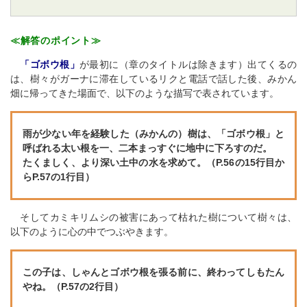
≪解答のポイント≫
「ゴボウ根」
が最初に（章のタイトルは除きます）出てくるの
は、樹々がガーナに滞在しているリクと電話で話した後、みかん
畑に帰ってきた場面で、以下のような描写で表されています。
雨が少ない年を経験した（みかんの）樹は、「ゴボウ根」と
呼ばれる太い根を一、二本まっすぐに地中に下ろすのだ。
たくましく、より深い土中の水を求めて。（P.56の15行目か
らP.57の1行目）
そしてカミキリムシの被害にあって枯れた樹について樹々は、
以下のように心の中でつぶやきます。
この子は、しゃんとゴボウ根を張る前に、終わってしもたん
やね。（P.57の2行目）