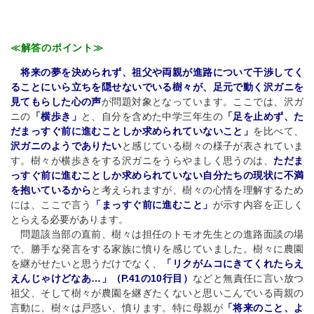
≪解答のポイント≫
将来の夢を決められず、祖父や両親が進路について干渉してく
ることにいら立ちを隠せないでいる樹々が、足元で動く沢ガニを
見てもらした心の声
が問題対象となっています。ここでは、沢ガ
ニの
「横歩き」
と、自分を含めた中学三年生の
「足を止めず、た
だまっすぐ前に進むことしか求められていないこと」
を比べて、
沢ガニのようでありたい
と感じている樹々の様子が表されていま
す。樹々が横歩きをする沢ガニをうらやましく思うのは、
ただま
っすぐ前に進むことしか求められていない自分たちの現状に不満
を抱いているから
と考えられますが、樹々の心情を理解するため
には、ここで言う
「まっすぐ前に進むこと」
が示す内容を正しく
とらえる必要があります。
問題該当部の直前、樹々は担任のトモオ先生との進路面談の場
で、勝手な発言をする家族に憤りを感じていました。樹々に農園
を継がせたいと思うだけでなく、
「リクがムコにきてくれたらえ
えんじゃけどなあ…」（P.41の10行目）
などと無責任に言い放つ
祖父、そして樹々が農園を継ぎたくないと思いこんでいる両親の
言動に、樹々は戸惑い、憤ります。特に母親が
「将来のこと、よ