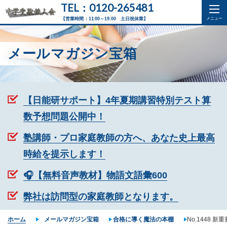
TEL：0120-265481
【営業時間：11:00～19:00 土日祝休業】
メールマガジン宝箱
【日能研サポート】4年夏期講習特別テスト算
数予想問題公開中！
塾講師・プロ家庭教師の方へ、あなた史上最高
時給を提示します！
🎧【無料音声教材】物語文語彙600
弊社は訪問型の家庭教師となります。
ホーム
メールマガジン宝箱
合格に導く魔法の本棚
No.144