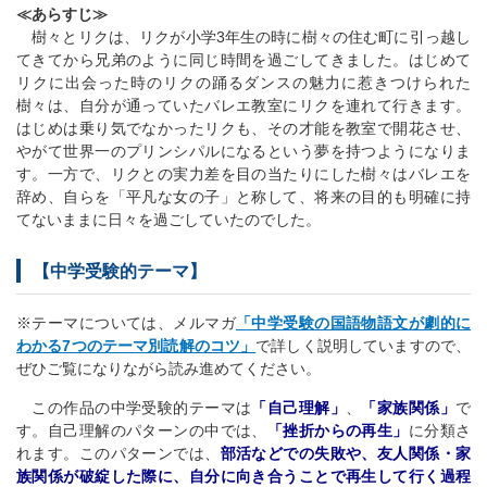
≪あらすじ≫
樹々とリクは、リクが小学3年生の時に樹々の住む町に引っ越し
てきてから兄弟のように同じ時間を過ごしてきました。はじめて
リクに出会った時のリクの踊るダンスの魅力に惹きつけられた
樹々は、自分が通っていたバレエ教室にリクを連れて行きます。
はじめは乗り気でなかったリクも、その才能を教室で開花させ、
やがて世界一のプリンシパルになるという夢を持つようになりま
す。一方で、リクとの実力差を目の当たりにした樹々はバレエを
辞め、自らを「平凡な女の子」と称して、将来の目的も明確に持
てないままに日々を過ごしていたのでした。
【中学受験的テーマ】
※テーマについては、メルマガ
「中学受験の国語物語文が劇的に
わかる7つのテーマ別読解のコツ」
で詳しく説明していますので、
ぜひご覧になりながら読み進めてください。
この作品の中学受験的テーマは
「自己理解」
、
「家族関係」
で
す。自己理解のパターンの中では、
「挫折からの再生」
に分類さ
れます。このパターンでは、
部活などでの失敗や、友人関係・家
族関係が破綻した際に、自分に向き合うことで再生して行く過程