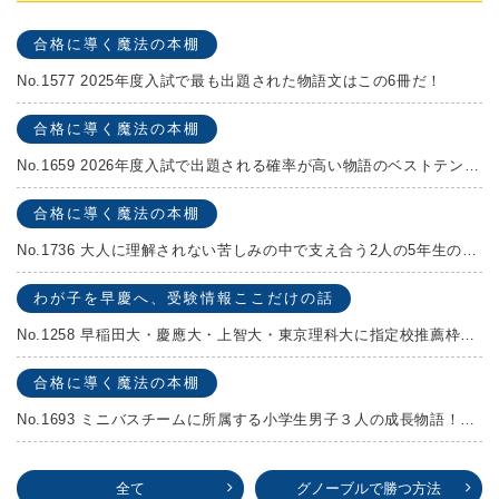
合格に導く魔法の本棚
No.1577 2025年度入試で最も出題された物語文はこの6冊だ！
合格に導く魔法の本棚
No.1659 2026年度入試で出題される確率が高い物語のベストテンを発表します！
合格に導く魔法の本棚
No.1736 大人に理解されない苦しみの中で支え合う2人の5年生の成長物語！『夏の迷子』村上しいこ
わが子を早慶へ、受験情報ここだけの話
No.1258 早稲田大・慶應大・上智大・東京理科大に指定校推薦枠がある学校
合格に導く魔法の本棚
No.1693 ミニバスチームに所属する小学生男子３人の成長物語！『ポジション！』高田由紀子 予想問題付き！
全て
グノーブルで勝つ方法