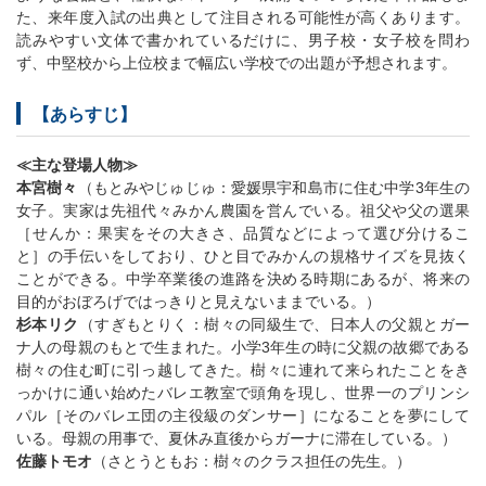
た、来年度入試の出典として注目される可能性が高くあります。
読みやすい文体で書かれているだけに、男子校・女子校を問わ
ず、中堅校から上位校まで幅広い学校での出題が予想されます。
【あらすじ】
≪主な登場人物≫
本宮樹々
（もとみやじゅじゅ：愛媛県宇和島市に住む中学3年生の
女子。実家は先祖代々みかん農園を営んでいる。祖父や父の選果
［せんか：果実をその大きさ、品質などによって選び分けるこ
と］の手伝いをしており、ひと目でみかんの規格サイズを見抜く
ことができる。中学卒業後の進路を決める時期にあるが、将来の
目的がおぼろげではっきりと見えないままでいる。）
杉本リク
（すぎもとりく：樹々の同級生で、日本人の父親とガー
ナ人の母親のもとで生まれた。小学3年生の時に父親の故郷である
樹々の住む町に引っ越してきた。樹々に連れて来られたことをき
っかけに通い始めたバレエ教室で頭角を現し、世界一のプリンシ
パル［そのバレエ団の主役級のダンサー］になることを夢にして
いる。母親の用事で、夏休み直後からガーナに滞在している。）
佐藤トモオ
（さとうともお：樹々のクラス担任の先生。）