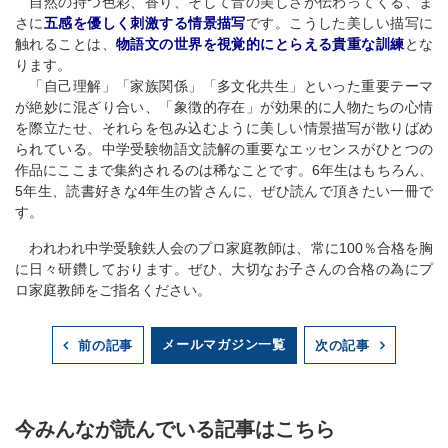
自然の持つ色彩、香り、そして音の美しさが伝わってくる、ま
さに
五感を優しく刺激する情景描写
です。こうした美しい描写に
触れることは、
物語文の世界を視覚的にとらえる貴重な訓練
とな
ります。
「自己理解」「家族関係」「多文化共生」といった重要テーマ
が絶妙に混ざり合い、「象徴的存在」が効果的に人物たちの心情
を際立たせ、それらを包み込むように美しい情景描写が散りばめ
られている。中学受験物語文読解の重要なエッセンスがひとつの
作品にここまで集約されるのは稀なことです。6年生はもちろん、
5年生、読書好きな4年生の皆さんに、ぜひ読んで頂きたい一冊で
す。
われわれ中学受験鉄人会のプロ家庭教師は、常に100％合格を胸
に日々研鑽しております。ぜひ、大切なお子さんの合格の為にプ
ロ家庭教師をご指名ください。
メールマガジン一覧
前の記事
次の記事
今みんなが読んでいる記事はこちら