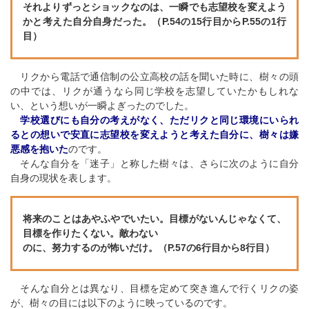
それよりずっとショックなのは、一瞬でも志望校を変えよう
かと考えた自分自身だった。（P.54の15行目からP.55の1行
目）
リクから電話で通信制の公立高校の話を聞いた時に、樹々の頭
の中では、リクが通うなら同じ学校を志望していたかもしれな
い、という想いが一瞬よぎったのでした。
学校選びにも自分の考えがなく、ただリクと同じ環境にいられ
るとの想いで安直に志望校を変えようと考えた自分に、樹々は嫌
悪感を抱いた
のです。
そんな自分を「迷子」と称した樹々は、さらに次のように自分
自身の現状を表します。
将来のことはあやふやでいたい。目標がないんじゃなくて、
目標を作りたくない。敵わない
のに、努力するのが怖いだけ。（P.57の6行目から8行目）
そんな自分とは異なり、目標を定めて突き進んで行くリクの姿
が、樹々の目には以下のように映っているのです。