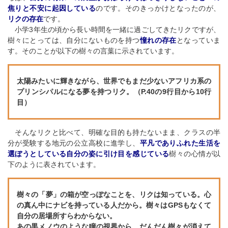
焦りと不安に起因している
のです。そのきっかけとなったのが、
リクの存在
です。
小学3年生の頃から長い時間を一緒に過ごしてきたリクですが、
樹々にとっては、自分にないものを持つ
憧れの存在
となっていま
す。そのことが以下の樹々の言葉に示されています。
太陽みたいに輝きながら、世界でもまだ少ないアフリカ系の
プリンシパルになる夢を持つリク。（P.40の9行目から10行
目）
そんなリクと比べて、明確な目的も持たないまま、クラスの半
分が受験する地元の公立高校に進学し、
平凡でありふれた生活を
選ぼうとしている自分の姿に引け目を感じている
樹々の心情が以
下のように表されています。
樹々の「夢」の箱が空っぽなことを、リクは知っている。心
の真ん中にナビを持っている人だから。樹々はGPSもなくて
自分の居場所すらわからない。
あの黒メノウのような瞳の視界から、だんだん樹々が消えて