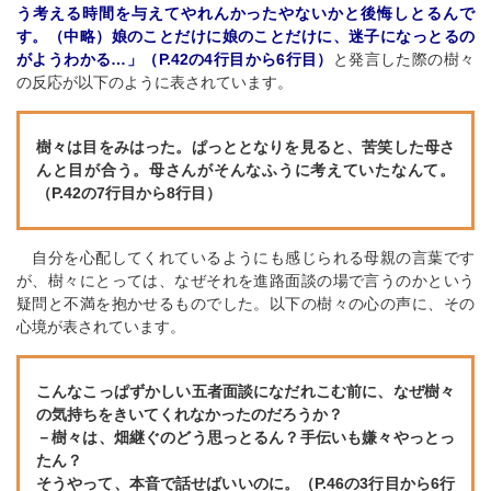
う考える時間を与えてやれんかったやないかと後悔しとるんで
す。（中略）娘のことだけに娘のことだけに、迷子になっとるの
がようわかる…」（P.42の4行目から6行目）
と発言した際の樹々
の反応が以下のように表されています。
樹々は目をみはった。ぱっととなりを見ると、苦笑した母さ
んと目が合う。母さんがそんなふうに考えていたなんて。
（P.42の7行目から8行目）
自分を心配してくれているようにも感じられる母親の言葉です
が、樹々にとっては、なぜそれを進路面談の場で言うのかという
疑問と不満を抱かせるものでした。以下の樹々の心の声に、その
心境が表されています。
こんなこっぱずかしい五者面談になだれこむ前に、なぜ樹々
の気持ちをきいてくれなかったのだろうか？
－樹々は、畑継ぐのどう思っとるん？手伝いも嫌々やっとっ
たん？
そうやって、本音で話せばいいのに。（P.46の3行目から6行