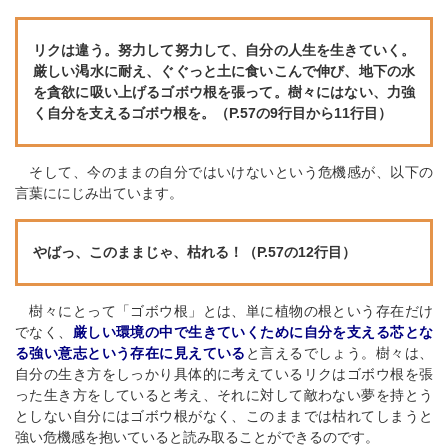
リクは違う。努力して努力して、自分の人生を生きていく。
厳しい渇水に耐え、ぐぐっと土に食いこんで伸び、地下の水
を貪欲に吸い上げるゴボウ根を張って。樹々にはない、力強
く自分を支えるゴボウ根を。（P.57の9行目から11行目）
そして、今のままの自分ではいけないという危機感が、以下の
言葉ににじみ出ています。
やばっ、このままじゃ、枯れる！（P.57の12行目）
樹々にとって「ゴボウ根」とは、単に植物の根という存在だけ
でなく、
厳しい環境の中で生きていくために自分を支える芯とな
る強い意志という存在に見えている
と言えるでしょう。樹々は、
自分の生き方をしっかり具体的に考えているリクはゴボウ根を張
った生き方をしていると考え、それに対して敵わない夢を持とう
としない自分にはゴボウ根がなく、このままでは枯れてしまうと
強い危機感を抱いていると読み取ることができるのです。