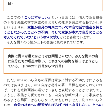
目）
ここでの
「こっぱずかしい」
という言葉には、他人である担任
のトモオ先生の前で家族のまとまりの無さを露呈する恥ずかしさ
というよりも、
家族が自分の将来について本音で話す機会を持と
うとしなかったことへの不満、そして家族が本気で自分のことを
考えてくれていないという樹々の憤り
がにじみ出ています。
そんな樹々の心情が以下の言葉に集約されています。
実際に樹々が継ぐかどうかは問題じゃない。みんな樹々の肩
に自分たちの理想や願い、これまでの後悔を載っけようとし
ている。（P.46の11行目から12行目）
ただ、樹々のいら立ちの原因は家族に対する不満だけによるも
のではありません。樹々自身が将来の夢、目標を定められていれ
ば、それを進路面談の場ではっきりと表明することができたでし
ょうし、家族から反対されても、自分を蚊帳の外にして家族がも
めるような局面にはならなかったかもしれません。樹々のいら立
ちは、
自分の将来への展望がおぼろげではっきりしないことへの