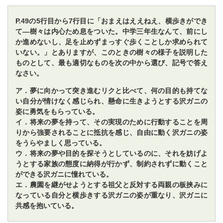
P.49の5行目から7行目に「おまえはええねえ、横歩きができ
て―樹々は内心ため息をついた。中学三年生なんて、前にし
か進めないし、足を止めずまっすぐ歩くことしか求められて
いない。」とありますが、このときの樹々の様子を説明した
ものとして、最も適切なものを次の中から選び、記号で答え
なさい。
ア．夢に向かって突き進むリクと比べて、何の目的も持てな
い自分が情けなく感じられ、懸命に生きようとする沢ガニの
姿に勇気をもらっている。
イ．将来の夢を持って、その実現のために行動することを周
りから強要されることに抵抗を感じ、自由に動く沢ガニの姿
をうらやましく思っている。
ウ．将来の夢や目的を探そうとしているのに、それを妨げよ
うとする家族の態度に納得が行かず、制約されずに動くこと
ができる沢ガニに憧れている。
エ．農園を継がせようとする祖父と反対する両親の板挟みに
なっている自分と横歩きする沢ガニの姿が重なり、沢ガニに
共感を抱いている。