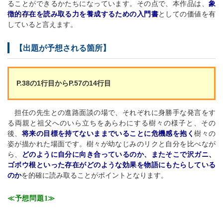
ることができるかたちになっています。その点で、本作品は、
象
徴的存在を読み取る力を養成するための入門書
としての価値を有
していると言えます。
【出題が予想される箇所】
P.38の1行目からP.57の14行目
担任の先生との進路面談の場で、それぞれに身勝手な発言をす
る両親と祖父へのいら立ちをあらわにする樹々の様子と、その
後、
将来の目標を持てないままでいることに危機感を抱く
樹々の
姿が描かれた場面です。樹々が幼なじみのリクと自分を比べなが
ら、
どのように自分に向き合っているのか、またそこで沢ガニ、
ゴボウ根といった存在がどのような効果を物語にもたらしている
のか
を的確に読み取ることがポイントとなります。
≪予想問題1≫