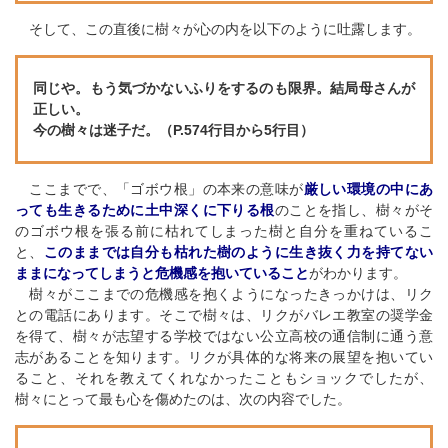
そして、この直後に樹々が心の内を以下のように吐露します。
同じや。もう気づかないふりをするのも限界。結局母さんが
正しい。
今の樹々は迷子だ。（P.574行目から5行目）
ここまでで、「ゴボウ根」の本来の意味が
厳しい環境の中にあ
っても生きるために土中深くに下りる根
のことを指し、樹々がそ
のゴボウ根を張る前に枯れてしまった樹と自分を重ねているこ
と、
このままでは自分も枯れた樹のように生き抜く力を持てない
ままになってしまうと危機感を抱いていること
がわかります。
樹々がここまでの危機感を抱くようになったきっかけは、リク
との電話にあります。そこで樹々は、リクがバレエ教室の奨学金
を得て、樹々が志望する学校ではない公立高校の通信制に通う意
志があることを知ります。リクが具体的な将来の展望を抱いてい
ること、それを教えてくれなかったこともショックでしたが、
樹々にとって最も心を傷めたのは、次の内容でした。