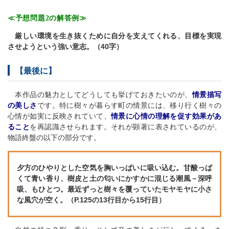
≪予想問題2の解答例≫
厳しい環境を生き抜くために自分を支えてくれる、目標を実現
させようという強い意志。（40字）
【最後に】
本作品の魅力としてどうしても挙げておきたいのが、
情景描写
の美しさ
です。特に樹々が暮らす町の情景には、移り行く樹々の
心情が如実に反映されていて、
情景に心情の理解を促す効果があ
ること
を再認識させられます。それが顕著に表されているのが、
物語終盤の以下の部分です。
夕方のひやりとした空気を胸いっぱいに吸い込む。甘酸っぱ
くて青い香り、樹皮と土の匂いにかすかに混じる潮風－深呼
吸、もひとつ。最近ずっと樹々を覆っていたモヤモヤに小さ
な風穴が空く。（P.125の13行目から15行目）