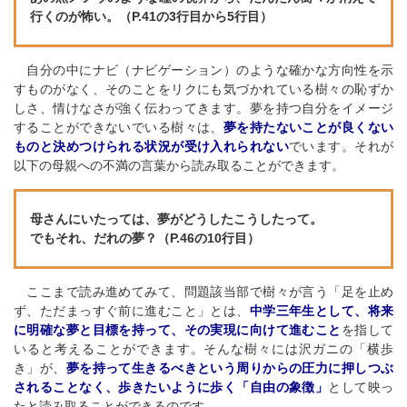
行くのが怖い。（P.41の3行目から5行目）
自分の中にナビ（ナビゲーション）のような確かな方向性を示
すものがなく、そのことをリクにも気づかれている樹々の恥ずか
しさ、情けなさが強く伝わってきます。夢を持つ自分をイメージ
することができないでいる樹々は、
夢を持たないことが良くない
ものと決めつけられる状況が受け入れられない
でいます。それが
以下の母親への不満の言葉から読み取ることができます。
母さんにいたっては、夢がどうしたこうしたって。
でもそれ、だれの夢？（P.46の10行目）
ここまで読み進めてみて、問題該当部で樹々が言う「足を止め
ず、ただまっすぐ前に進むこと」とは、
中学三年生として、将来
に明確な夢と目標を持って、その実現に向けて進むこと
を指して
いると考えることができます。そんな樹々には沢ガニの「横歩
き」が、
夢を持って生きるべきという周りからの圧力に押しつぶ
されることなく、歩きたいように歩く「自由の象徴」
として映っ
たと読み取ることができるのです。