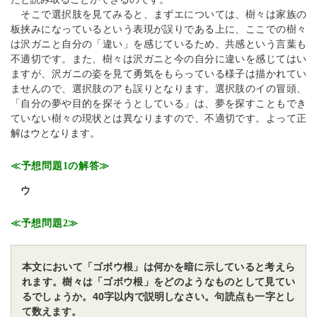
そこで選択肢を見てみると、まずエについては、樹々は家族の
板挟みになっているという表現が誤りである上に、ここでの樹々
は沢ガニと自分の「違い」を感じているため、共感という言葉も
不適切です。また、樹々は沢ガニと今の自分に違いを感じてはい
ますが、沢ガニの姿を見て勇気をもらっている様子は描かれてい
ませんので、選択肢のアも誤りとなります。選択肢のイの冒頭、
「自分の夢や目的を探そうとしている」は、夢を探すこともでき
ていない樹々の現状とは異なりますので、不適切です。よって正
解はウとなります。
≪予想問題1の解答≫
ウ
≪予想問題2≫
本文において「ゴボウ根」は何かを暗に示していると考えら
れます。樹々は「ゴボウ根」をどのようなものとして見てい
るでしょうか。40字以内で説明しなさい。句読点も一字とし
て数えます。