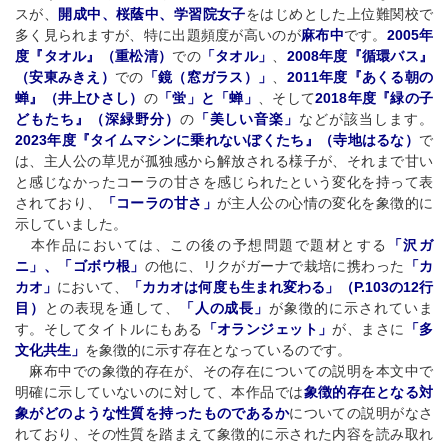
スが、
開成中、桜蔭中、学習院女子
をはじめとした上位難関校で
多く見られますが、特に出題頻度が高いのが
麻布中
です。
2005年
度『タオル』（重松清）
での
「タオル」
、
2008年度『循環バス』
（安東みきえ）
での
「鏡（窓ガラス）」
、
2011年度『あくる朝の
蝉』（井上ひさし）
の
「蛍」と「蝉」
、そして
2018年度『緑の子
どもたち』（深緑野分）
の
「美しい音楽」
などが該当します。
2023年度『タイムマシンに乗れないぼくたち』（寺地はるな）
で
は、主人公の草児が孤独感から解放される様子が、それまで甘い
と感じなかったコーラの甘さを感じられたという変化を持って表
されており、
「コーラの甘さ」
が主人公の心情の変化を象徴的に
示していました。
本作品においては、この後の予想問題で題材とする
「沢ガ
ニ」、「ゴボウ根」
の他に、リクがガーナで栽培に携わった
「カ
カオ」
において、
「カカオは何度も生まれ変わる」（P.103の12行
目）
との表現を通して、
「人の成長」
が象徴的に示されていま
す。そしてタイトルにもある
「オランジェット
」
が、まさに
「多
文化共生」
を象徴的に示す存在となっているのです。
麻布中での象徴的存在が、その存在についての説明を本文中で
明確に示していないのに対して、本作品では
象徴的存在となる対
象がどのような性質を持ったものであるか
についての説明がなさ
れており、その性質を踏まえて象徴的に示された内容を読み取れ