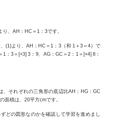
 より、AH：HC＝1：3です。
、(1)より、AH：HC＝1：3（和 1＋3＝4）で
[×3] 3：9、AG：GC＝2：1＝[×4] 8：
積比は、それぞれの三角形の底辺比AH：HG：GC
GHの面積は、20平方cmです。
ずどの図形なのかを確認して学習を進めまし