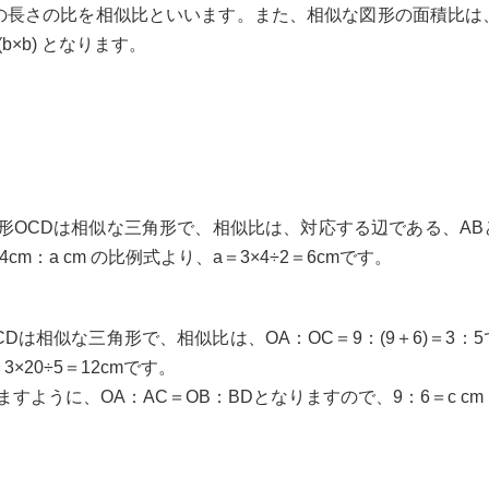
の長さの比を相似比といいます。また、相似な図形の面積比は
(b×b) となります。
。
角形OCDは相似な三角形で、相似比は、対応する辺である、ABと
cm：a cm の比例式より、a＝3×4÷2＝6cmです。
Dは相似な三角形で、相似比は、OA：OC＝9：(9＋6)＝3：
3×20÷5＝12cmです。
に、OA：AC＝OB：BDとなりますので、9：6＝c cm：5cm