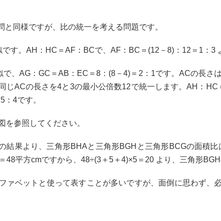
問と同様ですが、比の統一を考える問題です。
です。AH：HC＝AF：BCで、AF：BC＝(12－8)：12＝1：3
で、AG：GC＝AB：EC＝8：(8－4)＝2：1です。ACの長さは
じACの長さを4と3の最小公倍数12で統一します。AH：HC＝1：3＝
：5：4です。
図を参照してください。
(2)の結果より、三角形BHAと三角形BGHと三角形BCGの面
＝48平方cmですから、48÷(3＋5＋4)×5＝20 より、三角形B
ファベットと使って表すことが多いですが、面倒に思わず、必