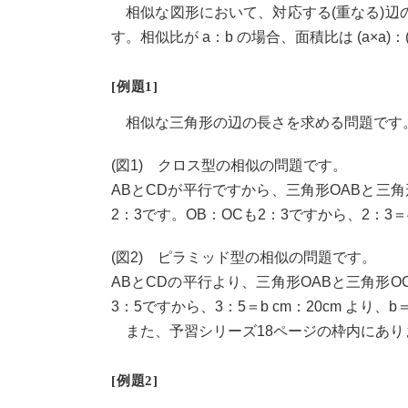
相似な図形において、対応する(重なる)辺
す。相似比が a：b の場合、面積比は (a×a)：
[例題1]
相似な三角形の辺の長さを求める問題です
(図1) クロス型の相似の問題です。
ABとCDが平行ですから、三角形OABと三
2：3です。OB：OCも2：3ですから、2：3＝4
(図2) ピラミッド型の相似の問題です。
ABとCDの平行より、三角形OABと三角形OC
3：5ですから、3：5＝b cm：20cm より、b＝
また、予習シリーズ18ページの枠内にありますよう
[例題2]