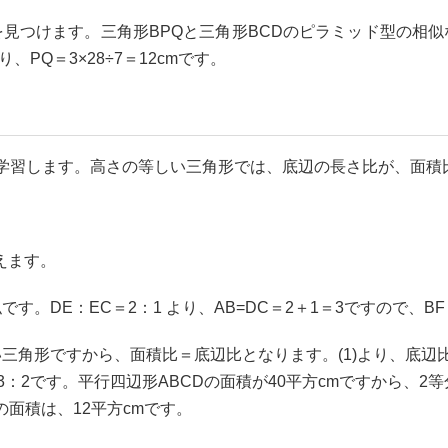
形を見つけます。三角形BPQと三角形BCDのピラミッド型の相
り、PQ＝3×28÷7＝12cmです。
習します。高さの等しい三角形では、底辺の長さ比が、面積
えます。
似です。DE：EC＝2：1 より、AB=DC＝2＋1＝3ですので、BF
しい三角形ですから、面積比＝底辺比となります。(1)より、底辺比
：2です。平行四辺形ABCDの面積が40平方cmですから、2等
BFの面積は、12平方cmです。