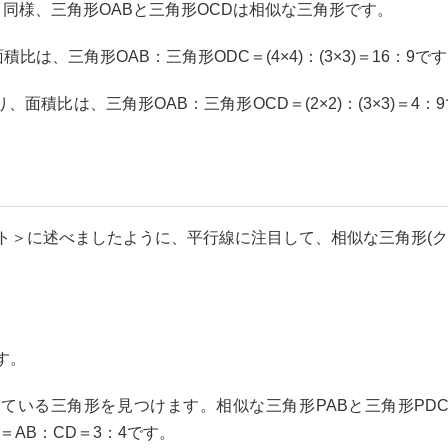
同様、三角形OABと三角形OCDは相似な三角形です。
積比は、三角形OAB：三角形ODC＝(4×4)：(3×3)＝16：9で
 より、面積比は、三角形OAB：三角形OCD＝(2×2)：(3×3)＝4
＞に述べましたように、平行線に注目して、相似な三角形(ク
す。
になっている三角形を見つけます。相似な三角形PABと三角形PD
C＝AB：CD＝3：4です。