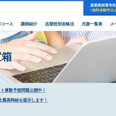
家庭教師選考依
（無料体験申込
早稲田アカデミーコース
四谷大塚コース
コース
導コース
講師紹介
志望校別攻略法
月謝一覧表
メ
宝箱
スト算数予想問題公開中！
上最高時給を提示します！