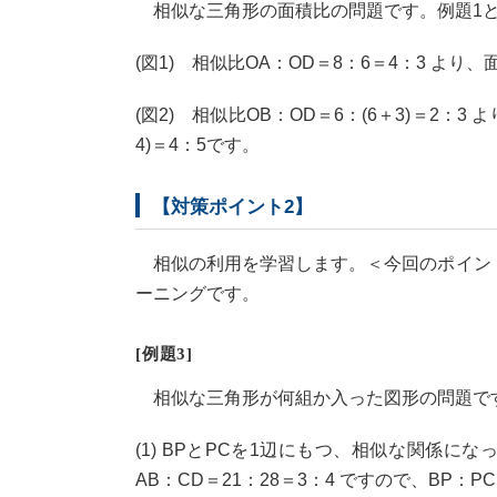
相似な三角形の面積比の問題です。例題1と
(図1) 相似比OA：OD＝8：6＝4：3 より、面
(図2) 相似比OB：OD＝6：(6＋3)＝2：3
4)＝4：5です。
【対策ポイント2】
相似の利用を学習します。＜今回のポイント
ーニングです。
[例題3]
相似な三角形が何組か入った図形の問題で
(1) BPとPCを1辺にもつ、相似な関係
AB：CD＝21：28＝3：4 ですので、BP：P