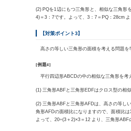
(2) PQを1辺にもつ三角形と、相似な三角
4)＝3：7です。よって、3：7＝PQ：28cm よ
【対策ポイント3】
高さの等しい三角形の面積を考える問題を学
[例題4]
平行四辺形ABCDの中の相似な三角形を考
(1) 三角形ABFと三角形EDFはクロス型の相
(2) 三角形ABFと三角形AFDは、高さの等
角形AFDの面積比になりますので、面積比は3
よって、20÷(3＋2)×3＝12 より、三角形A