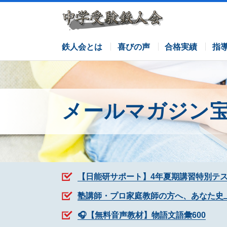
サピックスコース
日能研コース
栄光ゼミナールコース
各塾併用
鉄人会とは
喜びの声
合格実績
指
メールマガジン
【日能研サポート】4年夏期講習特別テ
塾講師・プロ家庭教師の方へ、あなた史
🎧【無料音声教材】物語文語彙600