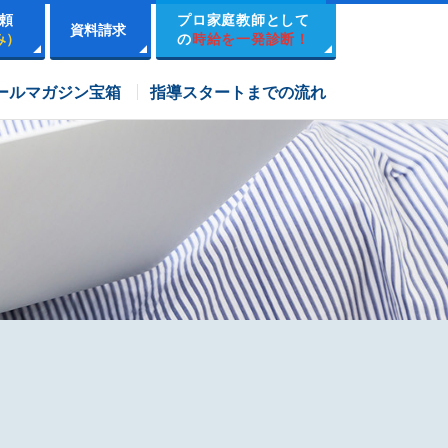
頼
プロ家庭教師として
資料請求
み）
の
時給を一発診断！
市進学院コース
ールマガジン宝箱
指導スタートまでの流れ