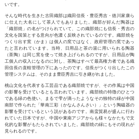
いです。
そんな時代を生きた古田織部は織田信長・豊臣秀吉・徳川家康ら
に仕えた大名にして茶人でもありました。織部が好んだ陶器は
「織部焼」の名がつけられていて、この織部焼にも信長・秀吉の
文化を国策とする意向が色濃く反映されているのです。織部焼を
つくり出す窯（かま）は個人の窯ではなく、政府管理の窯であっ
たと言われています。当時、日用品と茶の湯に用いられる陶器
（茶陶）は同じ窯を使って焼き上げられるのですが、日用品が陶
工個人の収入になるのに対し、茶陶はすべて最高権力者である織
田信長の直轄管理の下にあったのです。信長がつくり出したこの
管理システムは、そのまま豊臣秀吉に引き継がれました。
桃山文化を代表する工芸品である織部焼ですが、その作風は中国
の影響を受けているとも言われています。織部焼の特徴のひとつ
である緑の色使い、まるで雫が滴ったようなその独特の緑が中国
南部で作られた「華南三彩（かなんさんさい）」という陶磁器の
影響を受けているという説があるのです。南蛮貿易が盛んに行わ
れていた日本ですが、中国や東南アジアからも様々なかたちで文
化的な影響がもたらされていました。織部焼の緑にもその現れが
見られるのです。