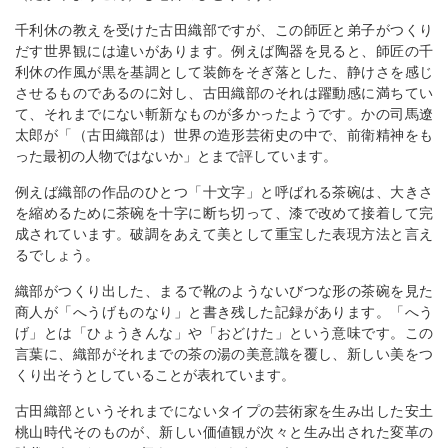
千利休の教えを受けた古田織部ですが、この師匠と弟子がつくり
だす世界観には違いがあります。例えば陶器を見ると、師匠の千
利休の作風が黒を基調として装飾をそぎ落とした、静けさを感じ
させるものであるのに対し、古田織部のそれは躍動感に満ちてい
て、それまでにない斬新なものが多かったようです。かの司馬遼
太郎が「（古田織部は）世界の造形芸術史の中で、前衛精神をも
った最初の人物ではないか」とまで評しています。
例えば織部の作品のひとつ「十文字」と呼ばれる茶碗は、大きさ
を縮めるために茶碗を十字に断ち切って、漆で改めて接着して完
成されています。破調をあえて美として重宝した表現方法と言え
るでしょう。
織部がつくり出した、まるで靴のようないびつな形の茶碗を見た
商人が「へうげものなり」と書き残した記録があります。「へう
げ」とは「ひょうきんな」や「おどけた」という意味です。この
言葉に、織部がそれまでの茶の湯の美意識を覆し、新しい美をつ
くり出そうとしていることが表れています。
古田織部というそれまでにないタイプの芸術家を生み出した安土
桃山時代そのものが、新しい価値観が次々と生み出された変革の