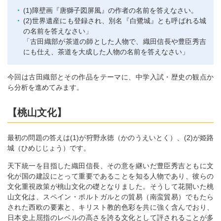
(1)障壁画『唐獅子図屏風』の作者の名前を答えなさい。
(2)世界遺産にも登録され、別名『白鷺城』とも呼ばれる城
の名前を答えなさい」
「古田織部が茶道の師とした人物で、織田信長や豊臣秀吉
にも仕え、茶道を大成した人物の名前を答えなさい」
今回は古田織部とその作品をテーマに、中学入試・歴史の観点か
ら分析を進めてみます。
【桃山文化】
最初の問題の答えは(1)が狩野永徳（かのうえいとく）、(2)が姫路
城（ひめじじょう）です。
天下統一を目指した織田信長、その意を継いだ豊臣秀吉ともに文
化が国の建設にとって重要であることを知る人物であり、彼らの
文化重視政策が桃山文化の礎となりました。そうして花開いた桃
山文化は、スペイン・ポルトガルとの貿易（南蛮貿易）でもたら
された西欧の要素と、キリスト教的色彩を共に強く含んでおり、
日本史上屈指のレベルの高さを誇る文化として評されることが多