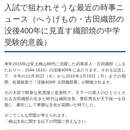
入試で狙われそうな最近の時事ニ
ュース（へうげもの・古田織部の
没後400年に見直す織部焼の中学
受験的意義）
来年2015年は安土桃山時代に活躍した武将茶人・古田織部（ふる
たおりべ：1544-1615）の没後400年にあたります。それを記念し
て、今年の12月30日（火）から2015年1月19日（月）までの期
間、松屋銀座で『没後400年 古田織部展』が開催されます。
その大胆で斬新な美意識と造形性で、天下一の茶人のひとりとさ
れる古田織部の生きた時代は織田信長、豊臣秀吉が天下統一を目
指し、豪壮にして華麗な文化が花開いた時でした。
そこでこんな問題が考えられます。
「桃山文化に関する以下の問題に答えなさい。