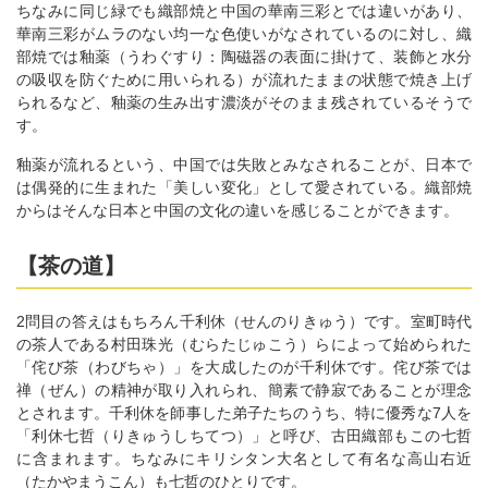
ちなみに同じ緑でも織部焼と中国の華南三彩とでは違いがあり、
華南三彩がムラのない均一な色使いがなされているのに対し、織
部焼では釉薬（うわぐすり：陶磁器の表面に掛けて、装飾と水分
の吸収を防ぐために用いられる）が流れたままの状態で焼き上げ
られるなど、釉薬の生み出す濃淡がそのまま残されているそうで
す。
釉薬が流れるという、中国では失敗とみなされることが、日本で
は偶発的に生まれた「美しい変化」として愛されている。織部焼
からはそんな日本と中国の文化の違いを感じることができます。
【茶の道】
2問目の答えはもちろん千利休（せんのりきゅう）です。室町時代
の茶人である村田珠光（むらたじゅこう）らによって始められた
「侘び茶（わびちゃ）」を大成したのが千利休です。侘び茶では
禅（ぜん）の精神が取り入れられ、簡素で静寂であることが理念
とされます。千利休を師事した弟子たちのうち、特に優秀な7人を
「利休七哲（りきゅうしちてつ）」と呼び、古田織部もこの七哲
に含まれます。ちなみにキリシタン大名として有名な高山右近
（たかやまうこん）も七哲のひとりです。