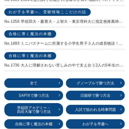
わが子を早慶へ、受験情報ここだけの話
No.1258 早稲田大・慶應大・上智大・東京理科大に指定校推薦枠がある学校
合格に導く魔法の本棚
No.1693 ミニバスチームに所属する小学生男子３人の成長物語！『ポジション！』高田由紀子 予想問題付き！
合格に導く魔法の本棚
No.1736 大人に理解されない苦しみの中で支え合う2人の5年生の成長物語！『夏の迷子』村上しいこ
全て
グノーブルで勝つ方法
SAPIXで勝つ方法
日能研で勝つ方法
早稲田アカデミー・
入試で狙われる時事問題
四谷大塚で勝つ方法
合格に導く魔法の本棚
わが子を早慶へ