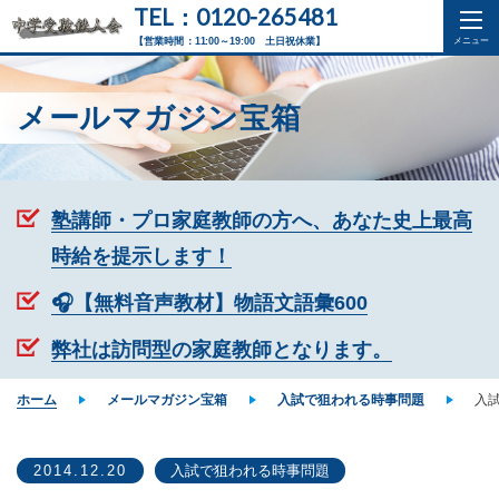
TEL：0120-265481
【営業時間：11:00～19:00 土日祝休業】
メールマガジン宝箱
塾講師・プロ家庭教師の方へ、あなた史上最高
時給を提示します！
🎧【無料音声教材】物語文語彙600
弊社は訪問型の家庭教師となります。
ホーム
メールマガジン宝箱
入試で狙われる時事問題
入
2014.12.20
入試で狙われる時事問題