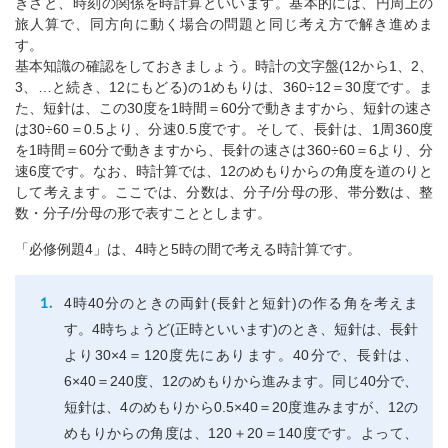
きさと、時刻の関係を時計算といいます。基本的には、円周上の
旅人算で、同方向に動く場合の問題と同じ考え方で解き進めま
す。
基本知識の確認をしておきましょう。時計の文字盤(12から1、2、
3、…と続き、12にもどる)の1めもりは、360÷12＝30度です。ま
た、短針は、この30度を1時間＝60分で動きますから、短針の速さ
は30÷60＝0.5より、分速0.5度です。そして、長針は、1周360度
を1時間＝60分で動きますから、長針の速さは360÷60＝6より、分
速6度です。なお、時計算では、12のめもりからの角度を道のりと
して考えます。ここでは、分数は、分子/分母の形、帯分数は、整
数・分子/分母の形で表すこととします。
「必修例題4」は、4時と5時の間で考える時計算です。
4時40分のときの両針(長針と短針)の作る角を考えま
す。4時ちょうど(正時といいます)のとき、短針は、長針
より30×4＝120度先にあります。40分で、長針は、
6×40＝240度、12のめもりから進みます。同じ40分で、
短針は、4のめもりから0.5×40＝20度進みますが、12の
めもりからの角度は、120＋20＝140度です。よって、