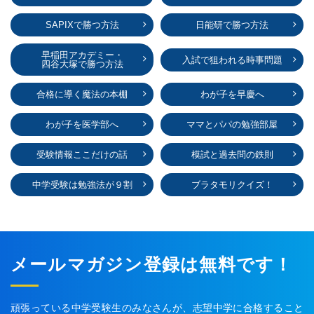
SAPIXで勝つ方法
日能研で勝つ方法
早稲田アカデミー・
入試で狙われる時事問題
四谷大塚で勝つ方法
合格に導く魔法の本棚
わが子を早慶へ
わが子を医学部へ
ママとパパの勉強部屋
受験情報ここだけの話
模試と過去問の鉄則
中学受験は勉強法が９割
ブラタモリクイズ！
メールマガジン登録は無料です！
頑張っている中学受験生のみなさんが、志望中学に合格すること