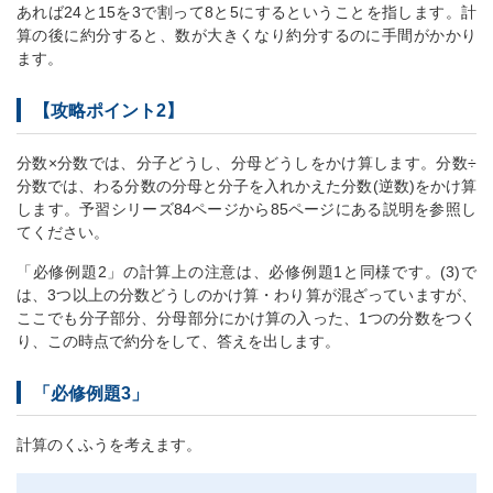
あれば24と15を3で割って8と5にするということを指します。計
算の後に約分すると、数が大きくなり約分するのに手間がかかり
ます。
【攻略ポイント2】
分数×分数では、分子どうし、分母どうしをかけ算します。分数÷
分数では、わる分数の分母と分子を入れかえた分数(逆数)をかけ算
します。予習シリーズ84ページから85ページにある説明を参照し
てください。
「必修例題2」の計算上の注意は、必修例題1と同様です。(3)で
は、3つ以上の分数どうしのかけ算・わり算が混ざっていますが、
ここでも分子部分、分母部分にかけ算の入った、1つの分数をつく
り、この時点で約分をして、答えを出します。
「必修例題3」
計算のくふうを考えます。