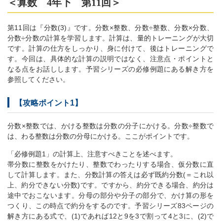
＜算数 4年下 第11回＞
第11回は『分数(3)』です。分数×整数、分数÷整数、分数×分数、
分数÷分数の計算を学習します。計算は、量的トレーニングが大切
です。計算の仕方をしっかり、身に付けて、後はトレーニングで
す。今回は、具体的な計算の説明ではなく、注意点・ポイントと
なる点をお話しします。予習シリーズの必修例題にある解き方を
参照してください。
【攻略ポイント1】
分数×整数では、かける整数は分数の分子にかける。分数÷整数で
は、わる整数は分数の分母にかける。ここがポイントです。
「必修例題1」の計算上、注意すべきことを述べます。
帯分数に整数をかけたり、整数でわったりする場合、仮分数に直
して計算します。また、分数計算の答えは必ず既約分数(＝これ以
上、約分できない分数)です。ですから、約分できる場合、約分は
途中でおこないます。分母の部分や分子の部分で、かけ算の形を
つくり、この時点で約分をするのです。予習シリーズ83ページの
解き方にある式で、(1)であれば12と9を3で割って4と3に、(2)で