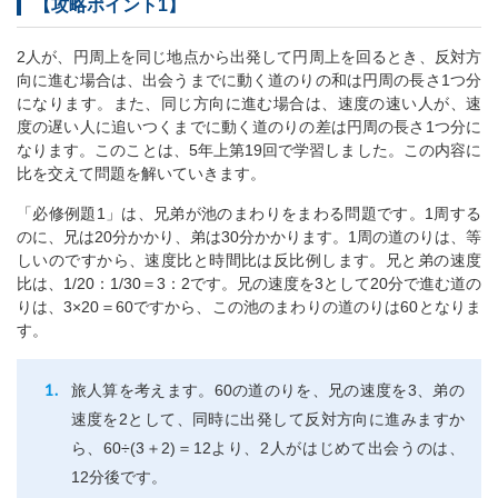
【攻略ポイント1】
2人が、円周上を同じ地点から出発して円周上を回るとき、反対方
向に進む場合は、出会うまでに動く道のりの和は円周の長さ1つ分
になります。また、同じ方向に進む場合は、速度の速い人が、速
度の遅い人に追いつくまでに動く道のりの差は円周の長さ1つ分に
なります。このことは、5年上第19回で学習しました。この内容に
比を交えて問題を解いていきます。
「必修例題1」は、兄弟が池のまわりをまわる問題です。1周する
のに、兄は20分かかり、弟は30分かかります。1周の道のりは、等
しいのですから、速度比と時間比は反比例します。兄と弟の速度
比は、1/20：1/30＝3：2です。兄の速度を3として20分で進む道の
りは、3×20＝60ですから、この池のまわりの道のりは60となりま
す。
旅人算を考えます。60の道のりを、兄の速度を3、弟の
速度を2として、同時に出発して反対方向に進みますか
ら、60÷(3＋2)＝12より、2人がはじめて出会うのは、
12分後です。