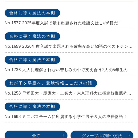
合格に導く魔法の本棚
No.1577 2025年度入試で最も出題された物語文はこの6冊だ！
合格に導く魔法の本棚
No.1659 2026年度入試で出題される確率が高い物語のベストテンを発表します！
合格に導く魔法の本棚
No.1736 大人に理解されない苦しみの中で支え合う2人の5年生の成長物語！『夏の迷子』村上しいこ
わが子を早慶へ、受験情報ここだけの話
No.1258 早稲田大・慶應大・上智大・東京理科大に指定校推薦枠がある学校
合格に導く魔法の本棚
No.1693 ミニバスチームに所属する小学生男子３人の成長物語！『ポジション！』高田由紀子 予想問題付き！
全て
グノーブルで勝つ方法