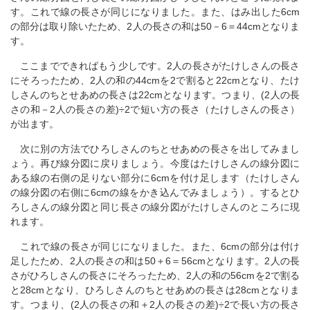
す。これで線の長さが同じになりました。また、はみ出した6cm
の部分は取り除いたため、2人の長さの和は50－6＝44cmとなりま
す。
ここまでできればもう少しです。2人の長さがたけしさんの長さ
にそろったため、2人の和の44cmを2で割ると22cmとなり、たけ
しさんのちとせあめの長さは22cmとなります。つまり、(2人の長
さの和－2人の長さの差)÷2で短い方の長さ（たけしさんの長さ）
が出ます。
次に別の方法でひろしさんのちとせあめの長さを出してみまし
ょう。再び線分図に戻りましょう。今度はたけしさんの線分図に
ある線の右側の足りない部分に6cmを付け足します（たけしさん
の線分図の右側に6cmの線をかき込んでみましょう）。するとひ
ろしさんの線分図と同じ長さの線分図がたけしさんのところに現
れます。
これで線の長さが同じになりました。また、6cmの部分は付け
足したため、2人の長さの和は50＋6＝56cmとなります。2人の長
さがひろしさんの長さにそろったため、2人の和の56cmを2で割る
と28cmとなり、ひろしさんのちとせあめの長さは28cmとなりま
す。つまり、(2人の長さの和＋2人の長さの差)÷2で長い方の長さ