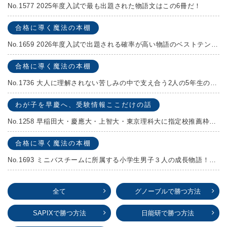
No.1577 2025年度入試で最も出題された物語文はこの6冊だ！
合格に導く魔法の本棚
No.1659 2026年度入試で出題される確率が高い物語のベストテンを発表します！
合格に導く魔法の本棚
No.1736 大人に理解されない苦しみの中で支え合う2人の5年生の成長物語！『夏の迷子』村上しいこ
わが子を早慶へ、受験情報ここだけの話
No.1258 早稲田大・慶應大・上智大・東京理科大に指定校推薦枠がある学校
合格に導く魔法の本棚
No.1693 ミニバスチームに所属する小学生男子３人の成長物語！『ポジション！』高田由紀子 予想問題付き！
全て
グノーブルで勝つ方法
SAPIXで勝つ方法
日能研で勝つ方法