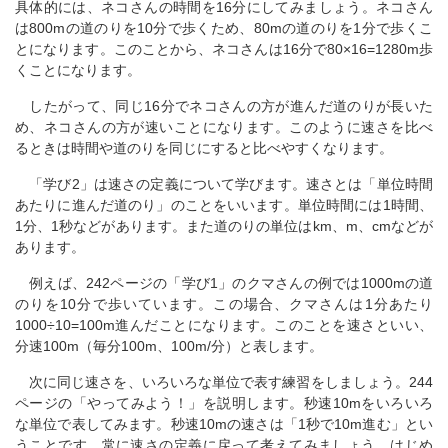
具体的には、ネコさんの時間を16分にしてみましょう。ネコさん
は800mの道のりを10分で歩くため、80mの道のりを1分で歩くこ
とになります。このことから、ネコさんは16分で80×16=1280m歩
くことになります。
したがって、同じ16分でネコさんの方が進んだ道のりが長いた
め、ネコさんの方が速いことになります。このように速さを比べ
るときは時間や道のりを同じにすると比べやすくなります。
「学び2」は速さの定義について学びます。速さとは「単位時間
あたりに進んだ道のり」のことをいいます。単位時間には1時間、
1分、1秒などがあります。また道のりの単位はkm、m、cmなどが
あります。
例えば、242ページの「学び1」のクマさんの例では1000mの道
のりを10分で歩いています。この場合、クマさんは1分あたり
1000÷10=100m進んだことになります。このことを速さといい、
分速100m（毎分100m、100m/分）と表します。
次に同じ速さを、いろいろな単位で表す練習をしましょう。244
ページの「やってみよう！」を説明します。秒速10mをいろいろ
な単位で表してみます。秒速10mの速さは「1秒で10m進む」とい
うことです。常に速さの定義に戻って考えてみましょう。はじめ