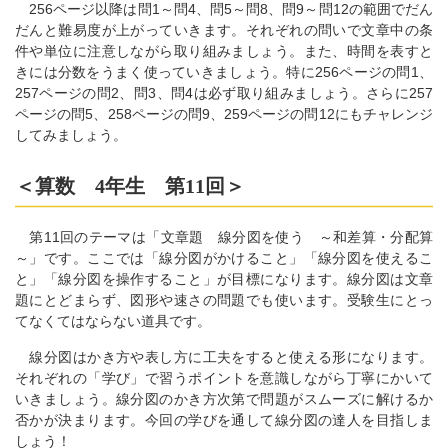
256ページ以降は問1～問4、問5～問8、問9～問12の範囲でだん
だんと難易度が上がっていきます。それぞれの問いで文章中の条
件や単位に注意しながら取り組みましょう。また、時間を表すと
きには分数をうまく使っていきましょう。特に256ページの問1、
257ページの問2、問3、問4は必ず取り組みましょう。さらに257
ページの問5、258ページの問9、259ページの問12にもチャレンジ
してみましょう。
＜算数 4年生 第11回＞
第11回のテーマは「文章題 線分図を使う ～和差算・分配算
～」です。ここでは「線分図がかけること」「線分図を使えるこ
と」「線分図を操作すること」が目標になります。線分図は文章
題にとどまらず、図形や速さの問題でも使います。受験生にとっ
てなくてはならない道具です。
線分図はかき方や表し方に工夫をすると使える形になります。
それぞれの「学び」で習うポイントを意識しながら丁寧にかいて
いきましょう。線分図のかき方次第で問題がスムーズに解けるか
否かが決まります。今回の学びを通して線分図の達人を目指しま
しょう！