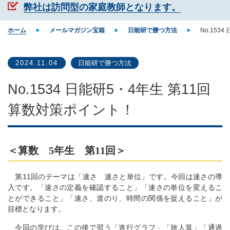
弊社は訪問型の家庭教師となります。
ホーム
メールマガジン宝箱
日能研で勝つ方法
No.153
2024.11.04
日能研で勝つ方法
No.1534 日能研5・4年生 第11回
算数対策ポイント！
＜算数 5年生 第11回＞
第11回のテーマは「速さ 速さと単位」です。今回は速さの導
入です。「速さの定義を確認すること」「速さの単位を変えるこ
とができること」「速さ、道のり、時間の関係を捉えること」が
目標となります。
今回の学びは、この後で習う「進行グラフ」「旅人算」「通過