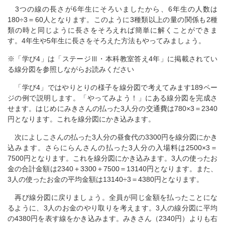
3つの線の長さが6年生にそろいましたから、6年生の人数は
180÷3＝60人となります。このように3種類以上の量の関係も2種
類の時と同じように長さをそろえれば簡単に解くことができま
す。4年生や5年生に長さをそろえた方法もやってみましょう。
※「学び4」は「ステージⅢ・本科教室答え4年」に掲載されてい
る線分図を参照しながらお読みください
「学び4」ではやりとりの様子を線分図で考えてみます189ペー
ジの例で説明します。「やってみよう！」にある線分図を完成さ
せます。はじめにみきさんの払った3人分の交通費は780×3＝2340
円となります。これを線分図にかき込みます。
次によしこさんの払った3人分の昼食代の3300円を線分図にかき
込みます。さらにらんさんの払った3人分の入場料は2500×3＝
7500円となります。これを線分図にかき込みます。3人の使ったお
金の合計金額は2340＋3300＋7500＝13140円となります。また、
3人の使ったお金の平均金額は13140÷3＝4380円となります。
再び線分図に戻りましょう。全員が同じ金額を払ったことにな
るように、3人のお金のやり取りを考えます。3人の線分図に平均
の4380円を表す線をかき込みます。みきさん（2340円）よりも右