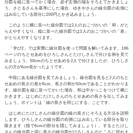
分図を縦に並べてかく場合、必ず左側の端をそろえてかきましょ
う。さとるさんを基準にした場合、ゆきやさんの線分図の右側に
はみ出している部分に200円とかき込みましょう。
このように横に並べた線分図では2人のおこづかいの「和」がと
らえやすくなり、縦に並べた線分図では2人のおこづかいの「差」
がとらえやすくなります。
「学び2」では実際に線分図を使って問題を解いてみます。186
ページのちとせあめをひろしさんとたけしさんで分ける例を見て
みましょう。50cmのちとせあめを2人で分けましたが、ひろしさ
んの方が6cm長かったようです。
中段にある線分図を見てみましょう。線分図を見ると2人のちと
せあめの長さの差が6cm、長さの和が50cmであることがわかりま
す。線分図を縦に並べてかいた場合、和は中かっこをつけて横に
かきます。はじめにたけしさんのちとせあめの長さを出してみま
しょう。ポイントは「線の長さを同じにする」ことです。
はじめにたけしさんの線分図の線の長さにそろえる方法を説明
します。ひろしさんの線分図の右側にはみ出している部分を取り
除きます（指で6cmの部分を隠してみましょう）。するとたけし
さんの線分図と同じ長さの線分図がひろしさんのところに現れま