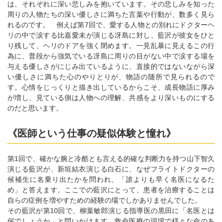
は、それぞれに深い悲しみを抱いています。その悲しみを知った
周りの人物たちの深い優しさに満ちた言葉や行動が、数多く見ら
れるのです。 例えば第7回で、愛する人物との別れにドクターヘ
リの中で涙する比嘉愛未が演じる冴島に対し、藍沢が彼女をひと
り残して、ヘリのドアを強く閉めます。一見乱暴に見えるこの行
為に、普段から強気でいる冴島に周りの目がない中で涙する場を
与える優しさがにじみ出ているように、直接的ではないながら深
い優しさに満ちた心のやりとりが、物語の随所で見られるので
す。心情をじっくりと描き出しているからこそ、成長物語に厚み
が増し、見ている側は人物への理解、共感をより深いものにする
のだと思います。
《医師という仕事の疑似体験と憧れ》
第1回で、確かな腕と冷酷とも言える的確な判断力を持つ山下智久
演じる藍沢が、新垣結衣演じる白石に、なぜフライトドクターの
候補生に名乗り出たかを問われ、「誰よりも早く名医になるた
め」と答えます。ここでの藍沢にとって、患者を治療することは
自らの症例を増やすための経験の場でしかありませんでした。
その藍沢が第10回で、柳葉敏郎演じる指導医の黒田に「名医とは
何でしょうか」と問いかけます。救命医療の現場で様々な命のあ