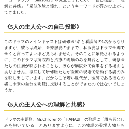
解と共感」「疑似体験と憧れ」というキーワードが浮かび上がっ
てきました。
《5人の主人公への自己投影》
このドラマのメインキャストは研修医4名と看護師の1名からなり
ますが、彼らは終始、医療服姿のままで、私服姿はドラマ全編で
全くと言ってよいほど見られません。そのことに象徴されるよう
に、このドラマは病院内と治療の現場のみを舞台として、研修医
たちの住居が映されることも、彼らが病院外で食事をする場面も
ありません。徹底して研修医たちが医療の現場で活動する姿のみ
を映し出しています。だからこそ若い世代が、医師である彼らの
姿に未来の自分を明確に投影することができたのではないでしょ
うか。
《5人の主人公への理解と共感》
ドラマの主題歌、Mr.Childrenの「HANABI」の歌詞に「誰も皆悲し
みを抱いている」とありますように、この物語の登場人物たち