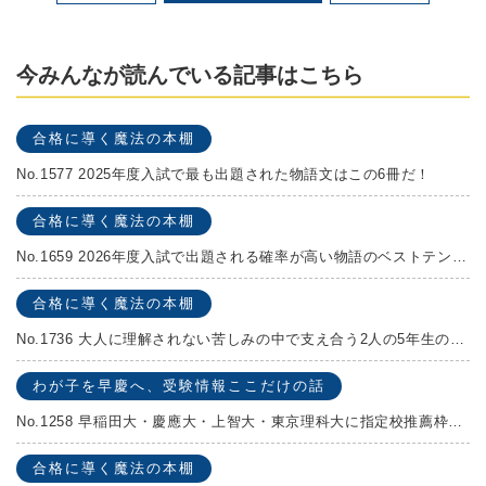
今みんなが読んでいる記事はこちら
合格に導く魔法の本棚
No.1577 2025年度入試で最も出題された物語文はこの6冊だ！
合格に導く魔法の本棚
No.1659 2026年度入試で出題される確率が高い物語のベストテンを発表します！
合格に導く魔法の本棚
No.1736 大人に理解されない苦しみの中で支え合う2人の5年生の成長物語！『夏の迷子』村上しいこ
わが子を早慶へ、受験情報ここだけの話
No.1258 早稲田大・慶應大・上智大・東京理科大に指定校推薦枠がある学校
合格に導く魔法の本棚