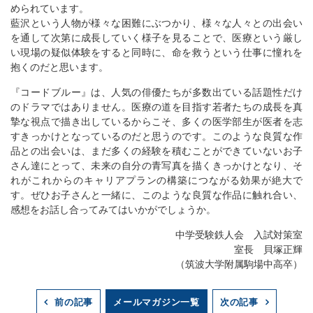
められています。
藍沢という人物が様々な困難にぶつかり、様々な人々との出会い
を通して次第に成長していく様子を見ることで、医療という厳し
い現場の疑似体験をすると同時に、命を救うという仕事に憧れを
抱くのだと思います。
『コードブルー』は、人気の俳優たちが多数出ている話題性だけ
のドラマではありません。医療の道を目指す若者たちの成長を真
摯な視点で描き出しているからこそ、多くの医学部生が医者を志
すきっかけとなっているのだと思うのです。このような良質な作
品との出会いは、まだ多くの経験を積むことができていないお子
さん達にとって、未来の自分の青写真を描くきっかけとなり、そ
れがこれからのキャリアプランの構築につながる効果が絶大で
す。ぜひお子さんと一緒に、このような良質な作品に触れ合い、
感想をお話し合ってみてはいかがでしょうか。
中学受験鉄人会 入試対策室
室長 貝塚正輝
（筑波大学附属駒場中高卒）
メールマガジン一覧
前の記事
次の記事