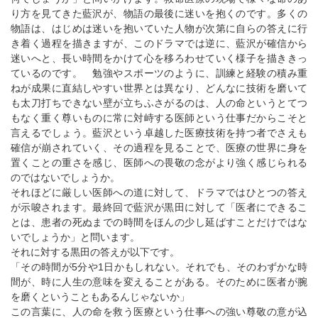
り方を見てきた藍沢が、物語の最後に迷いを抱くのです。多くの
物語は、はじめは迷いを抱いていた人物が次第に自らの答えに行
き着く過程を描きますが、このドラマでは逆に、藍沢が確信から
迷いへと、長い時間をかけて心を移ろわせていく様子を描ききっ
ているのです。 勉強やスポーツのように、訓練と経験の積み重
ねが成果に直結しやすい世界とは異なり、どんなに技術を磨いて
も太刀打ちできない壁が立ちふさがるのは、人の命というとてつ
もなく重く尊いものに常に対峙する医師という仕事だからこそと
言えるでしょう。藍沢という卓越した医療技術を持つ者でさえも
確信が崩されていく、その過程を見ることで、医療の世界に身を
置くことの重さを感じ、医師への畏敬の念がより強く感じられる
のではないでしょうか。
それほどに厳しい医師への道に対して、ドラマではひとつの答え
が示唆されます。最終回で藍沢が黒田に対して「医者にできるこ
とは、患者の死ぬまでの時間をほんの少し延ばすことだけではな
いでしょうか」と問います。
それに対する黒田の答えが以下です。
「その時間が5分や1日かもしれない。それでも、そのわずかな時
間が、時に人生の意味を変えることがある。そのために医者が腕
を磨くということもあるんじゃないか」
この言葉に、人の命を救う医療という仕事への強い尊敬の意が込