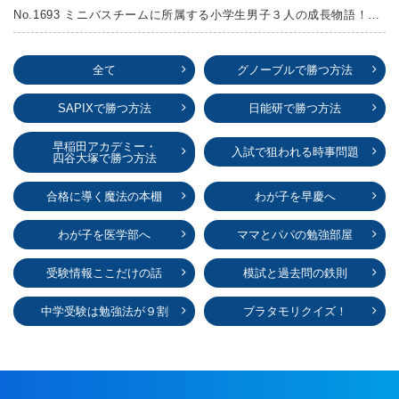
No.1693 ミニバスチームに所属する小学生男子３人の成長物語！『ポジション！』高田由紀子 予想問題付き！
全て
グノーブルで勝つ方法
SAPIXで勝つ方法
日能研で勝つ方法
早稲田アカデミー・
入試で狙われる時事問題
四谷大塚で勝つ方法
合格に導く魔法の本棚
わが子を早慶へ
わが子を医学部へ
ママとパパの勉強部屋
受験情報ここだけの話
模試と過去問の鉄則
中学受験は勉強法が９割
ブラタモリクイズ！