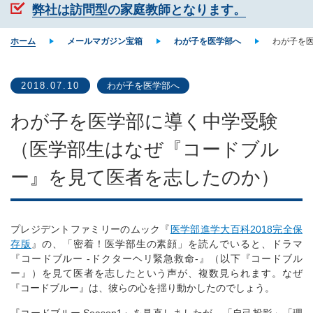
弊社は訪問型の家庭教師となります。
ホーム
メールマガジン宝箱
わが子を医学部へ
わが子を
2018.07.10
わが子を医学部へ
わが子を医学部に導く中学受験
（医学部生はなぜ『コードブル
ー』を見て医者を志したのか）
プレジデントファミリーのムック『
医学部進学大百科2018完全保
存版
』の、「密着！医学部生の素顔」を読んでいると、ドラマ
『コードブルー -ドクターヘリ緊急救命-』（以下『コードブル
ー』）を見て医者を志したという声が、複数見られます。なぜ
『コードブルー』は、彼らの心を揺り動かしたのでしょう。
『コードブルー Season1』を見直しましたが、「自己投影」「理