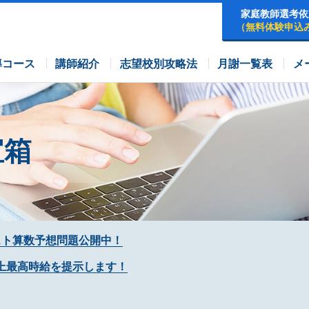
家庭教師選考依
（無料体験申込
早稲田アカデミーコース
四谷大塚コース
コース
導コース
講師紹介
志望校別攻略法
月謝一覧表
メ
宝箱
スト算数予想問題公開中！
上最高時給を提示します！