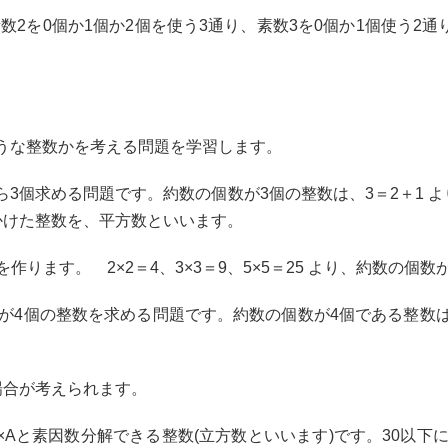
2を0個か1個か2個を使う3通り、素数3を0個か1個使う2通
うな整数かを考える問題を学習します。
から3個求める問題です。約数の個数が3個の整数は、3＝2＋1 
かけた整数を、平方数といいます。
を作ります。 2×2＝4、3×3＝9、5×5＝25 より、約数の個数
が4個の整数を求める問題です。約数の個数が4個である整数は、4＝
場合が考えられます。
×Aと素因数分解できる整数(立方数といいます)です。30以下には、