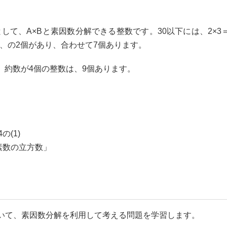
Bとして、A×Bと素因数分解できる整数です。30以下には、2×3＝6、2
＝21、の2個があり、合わせて7個あります。
、約数が4個の整数は、9個あります。
(1)
素数の立方数」
いて、素因数分解を利用して考える問題を学習します。