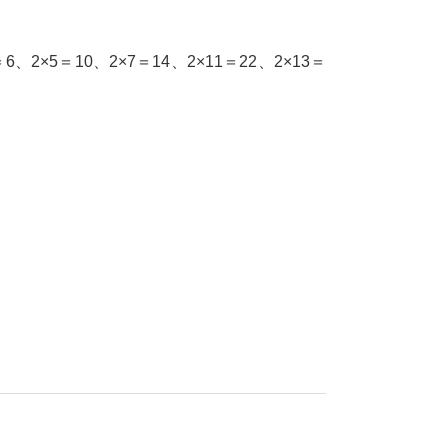
×5＝10、2×7＝14、2×11＝22、2×13＝