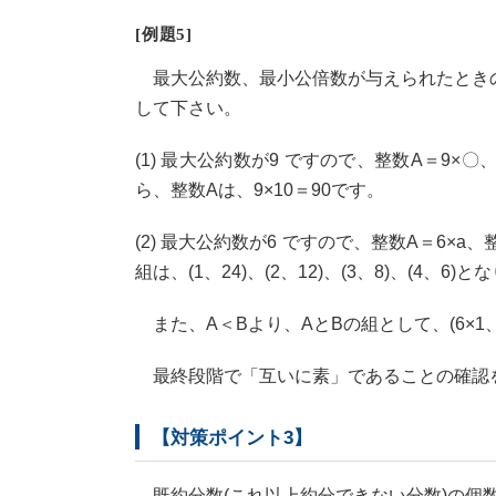
[例題5]
最大公約数、最小公倍数が与えられたときの
して下さい。
(1) 最大公約数が9 ですので、整数A＝9×〇、
ら、整数Aは、9×10＝90です。
(2) 最大公約数が6 ですので、整数A＝6×a、整
組は、(1、24)、(2、12)、(3、8)、(4
また、A＜Bより、AとBの組として、(6×1、6×
最終段階で「互いに素」であることの確認
【対策ポイント3】
既約分数(これ以上約分できない分数)の個