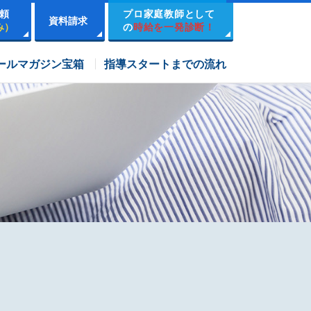
頼
プロ家庭教師として
資料請求
み）
の
時給を一発診断！
市進学院コース
ールマガジン宝箱
指導スタートまでの流れ