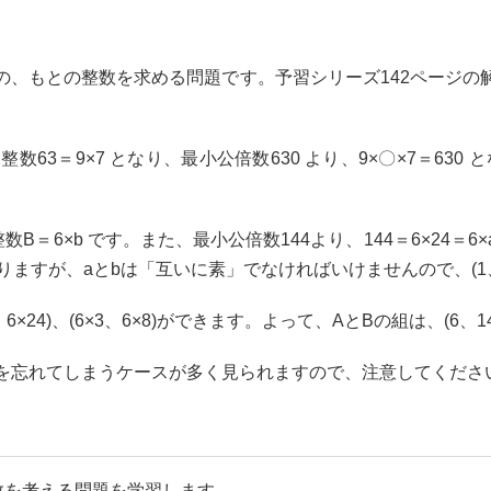
、もとの整数を求める問題です。予習シリーズ142ページの
整数63＝9×7 となり、最小公倍数630 より、9×〇×7＝630 
数B＝6×b です。また、最小公倍数144より、144＝6×24＝6×
、6)となりますが、aとbは「互いに素」でなければいけませんので、(1、
24)、(6×3、6×8)ができます。よって、AとBの組は、(6、144
を忘れてしまうケースが多く見られますので、注意してくださ
数を考える問題を学習します。