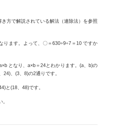
解き方で解説されている解法（連除法）を参照
となります。よって、〇＝630÷9÷7＝10 ですか
a×b となり、a×b＝24とわかります。(a、b)の
24)、(3、8)の2通りです。
)と(18、48)です。
い。