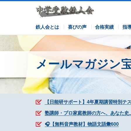
サピックスコース
日能研コース
栄光ゼミナールコース
各塾併用
鉄人会とは
喜びの声
合格実績
指
メールマガジン
【日能研サポート】4年夏期講習特別テ
塾講師・プロ家庭教師の方へ、あなた史
🎧【無料音声教材】物語文語彙600