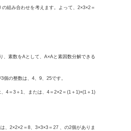
りの組み合わせを考えます。よって、2×3×2＝
より、素数をAとして、A×Aと素因数分解できる
が3個の整数は、4、9、25です。
3＋1、または、4＝2×2＝(1＋1)×(1＋1)
2×2×2＝8、3×3×3＝27 、の2個がありま