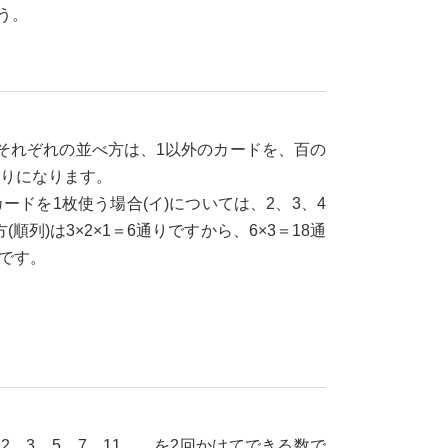
う。
ります。それぞれの並べ方は、1以外のカードを、百の
通りになります。
カードを1枚使う場合(イ)については、2、3、4
順列)は3×2×1＝6通りですから、6×3＝18通
りです。
、3、5、7、11、…を2回かけてできる数で