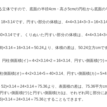
体ですので、底面の半径4cm・高さ5cmの円柱から底面の半径
18×3.14です。円すい部分の体積は、4×4×3.14×3÷3＝16×3.14
×3.14です。くりぬいた円すい部分の体積は、4×4×3.14×3÷3＝
－48)×3.14＝16×3.14＝50.24より、体積の差は、50.24
14、円柱側面積(イ)＝4×2×3.14×2＝16×3.14、円すい側面積(ウ)＝5
柱側面積(オ)＝4×2×3.14×5＝40×3.14、円すい側面積(カ)＝5×4×3
52)×3.14＝24×3.14＝75.36より、表面積の差は、75.36平方
、円すい側面積(ウ)と円すい側面積(カ)は、それぞれ同じ部分
×3.14＝24×3.14＝75.36とすることもできます。