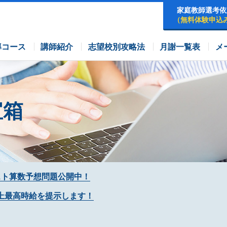
家庭教師選考依
（無料体験申込
早稲田アカデミーコース
四谷大塚コース
コース
導コース
講師紹介
志望校別攻略法
月謝一覧表
メ
宝箱
スト算数予想問題公開中！
上最高時給を提示します！