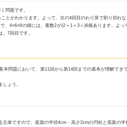
解く問題です。
回割り切れることがわかります。よって、次の4回目のわり算で割り切
なりますので、4×6×8の積には、素数2が(2＋1＋3＝)6個あります
は、7回目です。
す。基本問題において、第11回から第14回までの基本が理解で
ましょう。
体ですので、底面の半径4cm・高さ2cmの円柱と底面の半径4