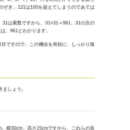
、25はのぞき、121は100を超えてしまうのであては
31は素数ですから、31×31＝961、31の次の
数は、961とわかります。
科目ですので、この機会を有効に、しっかり復
きましょう。
、横30cm、高さ15cmですから、これらの長