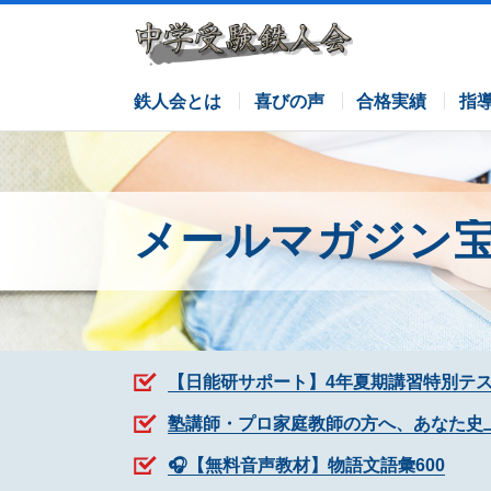
サピックスコース
日能研コース
栄光ゼミナールコース
各塾併用
鉄人会とは
喜びの声
合格実績
指
メールマガジン
【日能研サポート】4年夏期講習特別テ
塾講師・プロ家庭教師の方へ、あなた史
🎧【無料音声教材】物語文語彙600