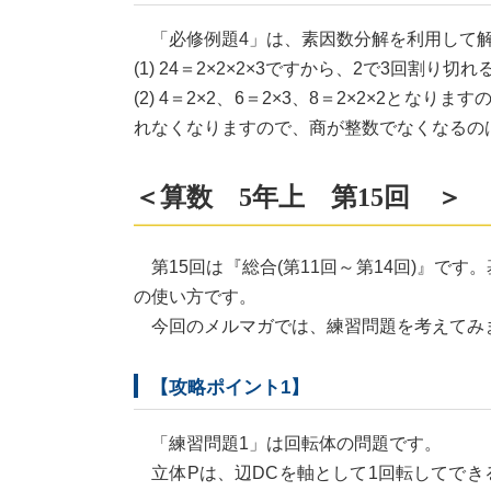
「必修例題4」は、素因数分解を利用して
(1) 24＝2×2×2×3ですから、2で3
(2) 4＝2×2、6＝2×3、8＝2×2×2と
れなくなりますので、商が整数でなくなるの
＜算数 5年上 第15回 ＞
第15回は『総合(第11回～第14回)』で
の使い方です。
今回のメルマガでは、練習問題を考えてみ
【攻略ポイント1】
「練習問題1」は回転体の問題です。
立体Pは、辺DCを軸として1回転してできる立