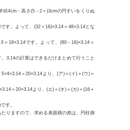
4cm・高さ(5－2＝)3cmの円すいをくりぬ
です。よって、(32＋16)×3.14＝48×3.14とな
16×3.14です。よって、(80－16)×3.14＝
立方cmです。3.14の計算はできるだけまとめて行うこと
×4×3.14＝20×3.14より、(ア)＋(イ)＋(ウ)＝
.14＝20×3.14より、(エ)＋(オ)＋(カ)＝(16＋
cmです。
にあたりますので、求める表面積の差は、円柱側