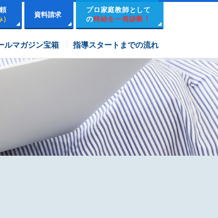
頼
プロ家庭教師として
資料請求
み）
の
時給を一発診断！
市進学院コース
ールマガジン宝箱
指導スタートまでの流れ