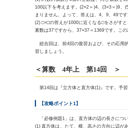
100以下を考えます。(2×2＝)4、(3×3＝)9
まりません。よって、答えは、4、9、49です
(2) □×□の答えが1000に近くなる□をさが
素数は37ですから、37×37＝1369です。
総合回は、前4回の復習および、その応用的
習しましょう。
＜算数 4年上 第14回 ＞
第14回は『立方体と直方体(1)』です。予
【攻略ポイント1】
「必修例題1」は、直方体の辺の長さにつ
(1) 直方体は、たて、横、高さの方向に辺が