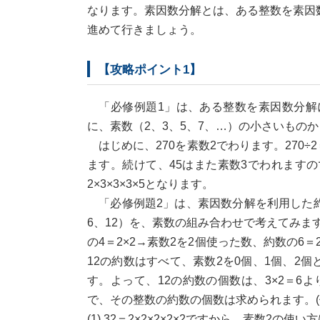
なります。素因数分解とは、ある整数を素因
進めて行きましょう。
【攻略ポイント1】
「必修例題1」は、ある整数を素因数分解に
に、素数（2、3、5、7、…）の小さいもの
はじめに、270を素数2でわります。270÷2
ます。続けて、45はまた素数3でわれますの
2×3×3×3×5となります。
「必修例題2」は、素因数分解を利用した約数
6、12）を、素数の組み合わせで考えてみま
の4＝2×2→素数2を2個使った数、約数の6＝
12の約数はすべて、素数2を0個、1個、2個
す。よって、12の約数の個数は、3×2＝
で、その整数の約数の個数は求められます。(
(1) 32＝2×2×2×2×2ですから、素数2