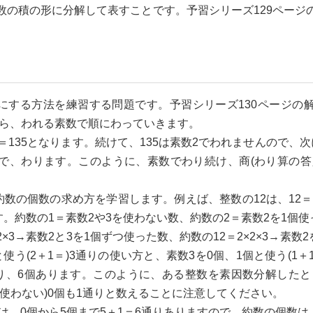
数の積の形に分解して表すことです。予習シリーズ129ページ
する方法を練習する問題です。予習シリーズ130ページの解
から、われる素数で順にわっていきます。
＝135となります。続けて、135は素数2でわれませんので、次
で、わります。このように、素数でわり続け、商(わり算の答
の個数の求め方を学習します。例えば、整数の12は、12＝2×2
す。約数の1＝素数2や3を使わない数、約数の2＝素数2を1個使
2×3→素数2と3を1個ずつ使った数、約数の12＝2×2×3→素
と使う(2＋1＝)3通りの使い方と、素数3を0個、1個と使う(1
6より、6個あります。このように、ある整数を素因数分解した
使わない)0個も1通りと数えることに注意してください。
の使い方は、0個から5個まで5＋1＝6通りありますので、約数の個数