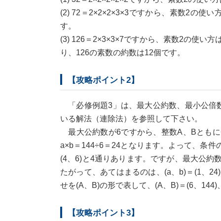
(2) 72＝2×2×2×3×3ですから、素数2
す。
(3) 126＝2×3×3×7ですから、素数2の
り、126の素数の約数は12個です。
【攻略ポイント2】
「必修例題3」は、最大公約数、最小公倍数
いる解法（連除法）を参照して下さい。
最大公約数が6ですから、整数A、Bともに6で
a×b＝144÷6＝24となります。よって、条件のA
(4、6)と4通りあります。ですが、最大公約
たがって、あてはまるのは、(a、b)＝(1、2
せを(A、B)の形で表して、(A、B)＝(6、144)
【攻略ポイント3】