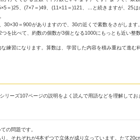
、(5×5＝)25、(7×7＝)49、(11×11＝)121、…と続きますが
。
すと、30×30＝900がありますので、30の近くで素数をさがします。
この2つを比べて、約数の個数が3個となる1000にもっとも近い整
な練習になります。算数は、学習した内容を積み重ねて進む
習シリーズ107ページの説明をよく読んで用語などを理解してお
いての問題です。
あり、それぞれが4本ずつで立体が成り立っています。たて20cm