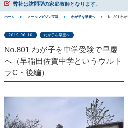
弊社は訪問型の家庭教師となります。
ホーム
メールマガジン宝箱
わが子を早慶へ
No.801
2019.06.16
わが子を早慶へ
No.801 わが子を中学受験で早慶
へ（早稲田佐賀中学というウルト
ラC・後編）