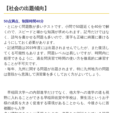
【社会の出題傾向】
50点満点、制限時間40分
・とにかく問題数が多いテストです。小問で50題近くを40分で解
くので、スピードと確かな知識が求められます。記号だけではな
く、語句を書かせる問題も多いので、漢字も正確に綺麗に書ける
ようにしておく必要があります。
・記述問題は2019年度には出題されませんでしたが、また復活し
てくる可能性もあります。問題レベルは易しいですが、時間内に
処理できるように、過去問演習で時間の使い方を徹底的に練習す
ることが不可欠です。
・毎年、九州に関する問題が出題されます。特に九州地方の問題
は普段から意識して演習量を多くしておく方がよいでしょう。
早稲田大学への内部進学だけでなく、他大学への進学の道も視
野に入れることができる早稲田佐賀中学校は、寮生活というお子
様の成長を大きく促進する環境があることからも、今後さらに首
都圏から入学