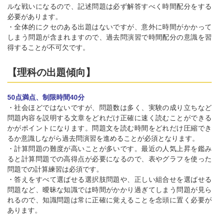
ルな戦いになるので、記述問題は必ず解答すべく時間配分をする
必要があります。
・全体的にクセのある出題はないですが、意外に時間がかかって
しまう問題が含まれますので、過去問演習で時間配分の意識を習
得することが不可欠です。
【理科の出題傾向】
50点満点、制限時間40分
・社会ほどではないですが、問題数は多く、実験の成り立ちなど
問題内容を説明する文章をどれだけ正確に速く読むことができる
かがポイントになります。問題文を読む時間をどれだけ圧縮でき
るか意識しながら過去問演習を進めることが必須となります。
・計算問題の難度が高いことが多いです。最近の人気上昇を鑑み
ると計算問題での高得点が必要になるので、表やグラフを使った
問題での計算練習は必須です。
・答えをすべて選ばせる選択肢問題や、正しい組合せを選ばせる
問題など、曖昧な知識では時間がかかり過ぎてしまう問題が見ら
れるので、知識問題は常に正確に覚えることを念頭に置く必要が
あります。