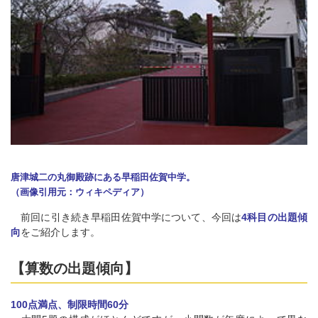
唐津城二の丸御殿跡にある早稲田佐賀中学。
（画像引用元：ウィキペディア）
前回に引き続き早稲田佐賀中学について、今回は
4科目の出題傾
向
をご紹介します。
【算数の出題傾向】
100点満点、制限時間60分