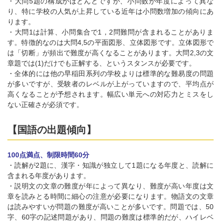
・大問5題の構成がほとんどですが、小問数が年度によって異な
り、特に学校の人気が上昇している近年は小問数増加の傾向にあ
ります。
・大問1は計算、小問集合で1，2問難問が含まれることがありま
す。特徴的なのは大問4,5の平面図形、立体図形です。立体図形で
は「切断」が頻出で難度が高くなることがあります。大問2,3の文
章題では(1)だけでも正解する、というスタンスが必要です。
・全体的には他の早稲田系列の学校よりは標準的な難易度の問題
が多いですが、受験者のレベルが上がっていますので、平均点が
高くなることが予想されます。幅広い単元への対応力とミスをし
ない正確さが必須です。
【国語の出題傾向】
100点満点、制限時間60分
・読解が2題に、漢字・知識が独立して1題になる年度と、読解に
含まれる年度があります。
・説明文の文章の難度が年によって異なり、難度が高い年度は文
章を読みとる時間に細心の注意が必要になります。物語文の文章
は読みやすいが問題の難度が高いことが多いです。問題では、50
字、60字の記述問題があり、問題の難度は標準的だが、ハイレベ