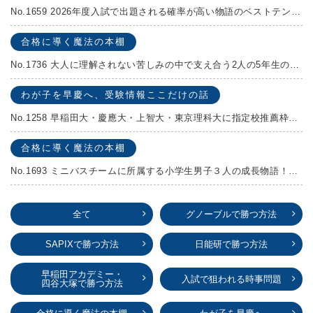
No.1659 2026年度入試で出題される確率が高い物語のベストテンを発表します！
合格に導く魔法の本棚
No.1736 大人に理解されない苦しみの中で支え合う2人の5年生の成長物語！『夏の迷子』村上しいこ
わが子を早慶へ、受験情報ここだけの話
No.1258 早稲田大・慶應大・上智大・東京理科大に指定校推薦枠がある学校
合格に導く魔法の本棚
No.1693 ミニバスチームに所属する小学生男子３人の成長物語！『ポジション！』高田由紀子 予想問題付き！
全て
グノーブルで勝つ方法
SAPIXで勝つ方法
日能研で勝つ方法
早稲田アカデミー・
入試で狙われる時事問題
四谷大塚で勝つ方法