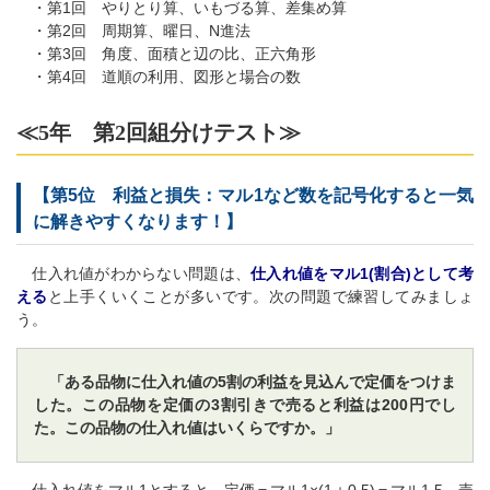
・第1回 やりとり算、いもづる算、差集め算
・第2回 周期算、曜日、N進法
・第3回 角度、面積と辺の比、正六角形
・第4回 道順の利用、図形と場合の数
≪5年 第2回組分けテスト≫
【第5位 利益と損失：マル1など数を記号化すると一気
に解きやすくなります！】
仕入れ値がわからない問題は、
仕入れ値をマル1(割合)として考
える
と上手くいくことが多いです。次の問題で練習してみましょ
う。
「ある品物に仕入れ値の5割の利益を見込んで定価をつけま
した。この品物を定価の3割引きで売ると利益は200円でし
た。この品物の仕入れ値はいくらですか。」
仕入れ値をマル1とすると、定価＝マル1×(1＋0.5)＝マル1.5、売