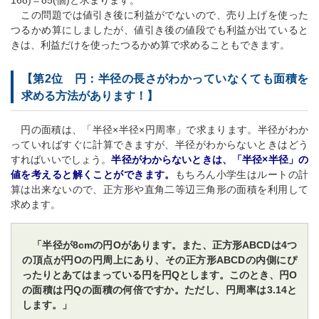
168)＝85(個)と求まります。
この問題では値引き後に利益がでないので、売り上げを使った
つるかめ算にしましたが、値引き後の値段でも利益が出ていると
きは、利益だけを使ったつるかめ算で求めることもできます。
【第2位 円：半径の長さがわかっていなくても面積を
求める方法があります！】
円の面積は、「半径×半径×円周率」で求まります。半径がわか
っていればすぐに計算できますが、半径がわからないときはどう
すればいいでしょう。
半径がわからないときは、「半径×半径」の
値を考えると解くことができます。
もちろん小学生はルートの計
算は出来ないので、正方形や直角二等辺三角形の面積を利用して
求めます。
「半径が8cmの円Oがあります。また、正方形ABCDは4つ
の頂点が円Oの円周上にあり、その正方形ABCDの内側にぴ
ったりとあてはまっている円を円Qとします。このとき、円O
の面積は円Qの面積の何倍ですか。ただし、円周率は3.14と
します。」