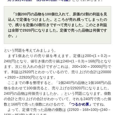
「1個200円の品物を100個仕入れて、原価の2割の利益を見
込んで定価をつけました。ところが売れ残ってしまったの
で、残りを定価の3割引きですべて売りました。このとき利益
は全部で2920円になりました。定価で売った品物は何個です
か。」
という問題を考えてみましょう。
まず1個あたりの売り値を考えます。定価は200×(1＋0.2)＝
240(円)となり、値引き後の売り値は240×(1－0.3)＝168(円)となり
ます。次に仕入れの合計ですがこれは、200×100＝20000(円)で
す。利益は2920円とわかっているので、売り上げの合計は20000
＋2920＝22920(円)となります。
ここまでの事を整理すると、「1個240円の品物と1個168円の品
物を合わせて100個売ると、売り上げが22920円になりました。
240円の品物は何個売りましたか。」という問題になります。個数
の合計と売り上げの合計がわかっていて、それを240円で売った個
数と168円で売った個数にわけるので、
「つるかめ算」
ですね。
よって、定価で売った品物の個数は (22920－168×100)÷(240－