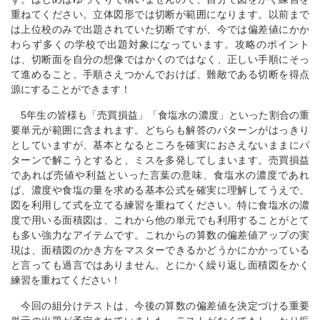
重ねてください。立体図形では切断が範囲になります。以前まで
は上位校のみで出題されていた切断ですが、今では偏差値にかか
わらず多くの学校で出題対象になっています。攻略のポイント
は、切断面を自分の想像ではかくのではなく、正しい手順にそっ
て進めること。手順さえつかんでおけば、難敵である切断を得点
源にすることができます！
5年生の皆様も「売買損益」「食塩水の濃度」といった割合の重
要単元が範囲に含まれます。どちらも解答のパターンがはっきり
としていますが、基本となるところを確実におさえないままにパ
ターンで解こうとすると、ミスを多発してしまいます。売買損益
であれば売値や利益といった言葉の意味、食塩水の濃度であれ
ば、濃度や食塩の量を求める基本公式を確実に理解してうえで、
図を利用して式を立てる練習を重ねてください。特に食塩水の濃
度で用いる面積図は、これから他の単元でも利用することがとて
も多い強力なアイテムです。これからの算数の偏差値アップの実
現は、面積図のかき方をマスターできるかどうかにかかっている
と言っても過言ではありません。とにかく繰り返し面積図をかく
練習を重ねてください！
今回の組分けテストは、今後の算数の偏差値を決定づける重要