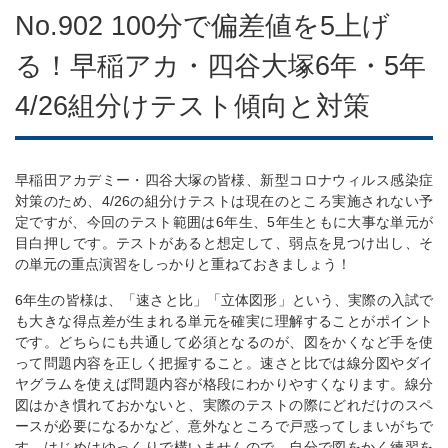
No.902 100分で偏差値を5上げ
る！早稲アカ・四谷大塚6年・5年
4/26組分けテスト傾向と対策
早稲田アカデミー・四谷大塚の皆様、新型コロナウィルス感染症
対策のため、4/26の組分けテストは現在のところ実施されない予
定ですが、今回のテスト範囲は6年生、5年生ともに大事な単元が
目白押しです。テストがあると想定して、弱点を見つけ出し、そ
の単元の重点演習をしっかりと重ねておきましょう！
6年生の皆様は、「速さと比」「立体図形」という、実際の入試で
も大きな得点差が生まれる単元を確実に理解することがポイント
です。どちらにも共通して必須となるのが、図をかくなど手を使
って問題内容を正しく把握すること。速さと比では線分図やダイ
ヤグラムを使えば問題内容が格段にわかりやすくなります。線分
図はかき慣れておかないと、実際のテストの際にどれだけのスペ
ースが必要になるかなど、意外なところで戸惑ってしまいがちで
す。はじめはゆっくりで構いませんので、自分で図をかく練習を