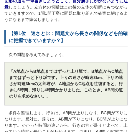
図形の辺を一筆書きしようとして、自分勝手にかかないように注
意
しましょう。立方体の切断はこの後の立体の切断にもつながっ
ていきますので、1問1問丁寧に問題に取り組んで確実に解けるよ
うになるまで練習しましょう。
【第1位 速さと比：問題文から長さの関係などを的確
に把握できていますか？】
次の問題を考えてみましょう。
「A地点からB地点まではずっと上り坂で、B地点からC地点
まではずっと下り坂です。上りの速さが時速3km、下りの速
さが時速6kmの太郎君が、A地点からC地点を往復すると、行
きに5時間、帰りに4時間かかりました。このとき、AB間の道
のりを求めなさい。」
条件を整理します。行きは、AB間が上りになり、BC間が下りに
なります。反対に、帰りは、AB間が下りになり、BC間が上りにな
ります。かかった時間の違いから、行きの方が帰りと比べて、上
っていた時間が長いことがわかります。つまり、AB間とBC間では