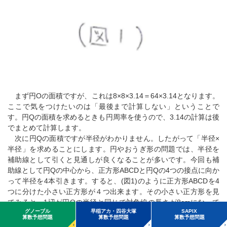
まず円Oの面積ですが、これは8×8×3.14＝64×3.14となります。
ここで気をつけたいのは「最後まで計算しない」ということで
す。円Qの面積を求めるときも円周率を使うので、3.14の計算は後
でまとめて計算します。
次に円Qの面積ですが半径がわかりません。したがって「半径×
半径」を求めることにします。円やおうぎ形の問題では、半径を
補助線として引くと見通しが良くなることが多いです。今回も補
助線として円Qの中心から、正方形ABCDと円Qの4つの接点に向か
って半径を4本引きます。すると、(図1)のように正方形ABCDを4
つに分けた小さい正方形が４つ出来ます。その小さい正方形を見
てみると、1辺が円Qの半径と同じで対角線の長さが8cmになって
いることが分かります。このことを利用して「半径×半径」をもと
めます。円Qの半径を□とすると、□×□＝8×8÷2＝32 となるので円