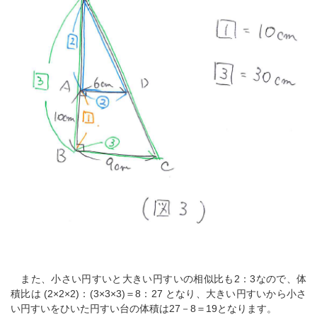
また、小さい円すいと大きい円すいの相似比も2：3なので、体
積比は (2×2×2)：(3×3×3)＝8：27 となり、大きい円すいから小さ
い円すいをひいた円すい台の体積は27－8＝19となります。