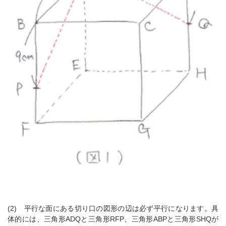
(2) 平行な面にある切り口の図形の辺は必ず平行になります。具
体的には、三角形ADQと三角形RFP、三角形ABPと三角形SHQが