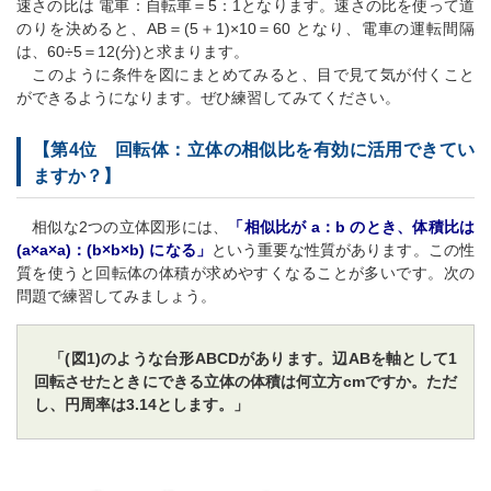
速さの比は 電車：自転車＝5：1となります。速さの比を使って道
のりを決めると、AB＝(5＋1)×10＝60 となり、電車の運転間隔
は、60÷5＝12(分)と求まります。
このように条件を図にまとめてみると、目で見て気が付くこと
ができるようになります。ぜひ練習してみてください。
【第4位 回転体：立体の相似比を有効に活用できてい
ますか？】
相似な2つの立体図形には、
「相似比が a：b のとき、体積比は
(a×a×a)：(b×b×b) になる」
という重要な性質があります。この性
質を使うと回転体の体積が求めやすくなることが多いです。次の
問題で練習してみましょう。
「(図1)のような台形ABCDがあります。辺ABを軸として1
回転させたときにできる立体の体積は何立方cmですか。ただ
し、円周率は3.14とします。」