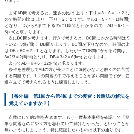
ります。
まずAD間で考えると、速さの比は 上り：下り＝3：6＝1：2 な
ので時間の比は 上り：下り＝2：１です。マル1＝5－4＝1(時間)
となり、DからAまで下るのに1時間とわかるので、AD＝6×1＝
6(km)と求まります。
次にDC間を考えます。行きで考えると、DC間にかかる時間は 5
－1×2＝3(時間) 、DB間が上りで、BC間が下りなので、時間の比
は DB：BC＝2：1 となります。したがってDB間にかかる時間は、
3×2/3＝2(時間)となり、DB＝3×2＝6(km) となります。
よってAB＝6＋6＝12(km)と求まります。
条件を整理してABの方が長いことに気付かないと解くのに苦労
する問題です。1つの問題の中で考えることが多い問題ですが、筋
道を立てて考えられるように練習しましょう。
【番外編 第1回から第4回までの復習：N進法の解法を
覚えていますか？】
点数にして約3割を占めます。もう一度基本事項を確認して「簡
単な問題なのにやり方を忘れていて解けなかった」ということが
無いようにしましょう。特に確認したいものは以下の通りです。