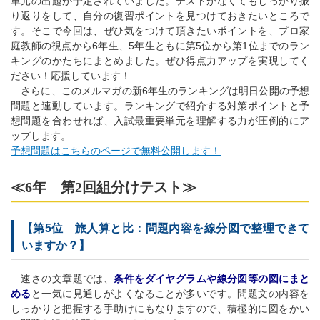
単元の出題が予定されていました。テストがなくてもしっかり振
り返りをして、自分の復習ポイントを見つけておきたいところで
す。そこで今回は、ぜひ気をつけて頂きたいポイントを、プロ家
庭教師の視点から6年生、5年生ともに第5位から第1位までのラン
キングのかたちにまとめました。ぜひ得点力アップを実現してく
ださい！応援しています！
さらに、このメルマガの新6年生のランキングは明日公開の予想
問題と連動しています。ランキングで紹介する対策ポイントと予
想問題を合わせれば、入試最重要単元を理解する力が圧倒的にア
ップします。
予想問題はこちらのページで無料公開します！
≪6年 第2回組分けテスト≫
【第5位 旅人算と比：問題内容を線分図で整理できて
いますか？】
速さの文章題では、
条件をダイヤグラムや線分図等の図にまと
める
と一気に見通しがよくなることが多いです。問題文の内容を
しっかりと把握する手助けにもなりますので、積極的に図をかい