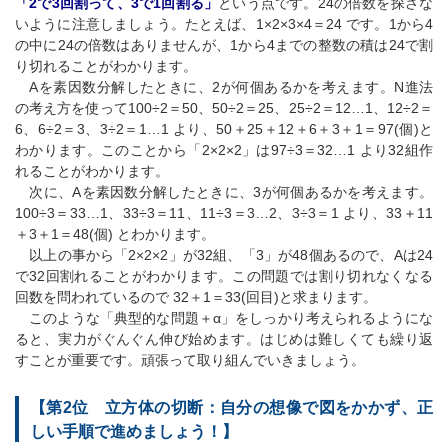
「2で3回割って、3で1回割る」
という点です。24の倍数を探さな
いように注意しましょう。たとえば、1×2×3×4＝24 です。1から4
の中に24の倍数はありませんが、1から4までの整数の積は24で割
り切れることがわかります。
Aを素因数分解したときに、2が何個あるかを考えます。N進法
の考え方を使って100÷2＝50、50÷2＝25、25÷2＝12…1、12÷2＝
6、6÷2＝3、3÷2＝1…1 より、50＋25＋12＋6＋3＋1＝97(個)と
わかります。このことから「2×2×2」は97÷3＝32…1 より32組作
れることがわかります。
次に、Aを素因数分解したときに、3が何個あるかを考えます。
100÷3＝33…1、33÷3＝11、11÷3＝3…2、3÷3＝1 より、33＋11
＋3＋1＝48(個) とわかります。
以上の事から「2×2×2」が32組、「3」が48個あるので、Aは24
で32回割れることがわかります。この問題では割り切れなくなる
回数を問われているので 32＋1＝33(回目)と求まります。
このような「典型的な問題＋α」をしっかり考えられるようにな
ると、実力がぐんぐん伸び始めます。はじめは難しくても繰り返
すことが重要です。頑張って取り組んでいきましょう。
【第2位 立方体の切断：自分の想像で図をかかず、正
しい手順で進めましょう！】