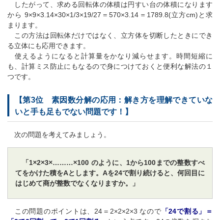
したがって、求める回転体の体積は円すい台の体積になります
から 9×9×3.14×30×1/3×19/27＝570×3.14＝1789.8(立方cm)と求
まります。
この方法は回転体だけではなく、立方体を切断したときにでき
る立体にも応用できます。
使えるようになると計算量をかなり減らせます。時間短縮に
も、計算ミス防止にもなるので身につけておくと便利な解法の１
つです。
【第3位 素因数分解の応用：解き方を理解できていな
いと手も足もでない問題です！】
次の問題を考えてみましょう。
「1×2×3×………×100 のように、1から100までの整数すべ
てをかけた積をAとします。Aを24で割り続けると、何回目に
はじめて商が整数でなくなりますか。」
この問題のポイントは、24＝2×2×2×3 なので
「24で割る」＝