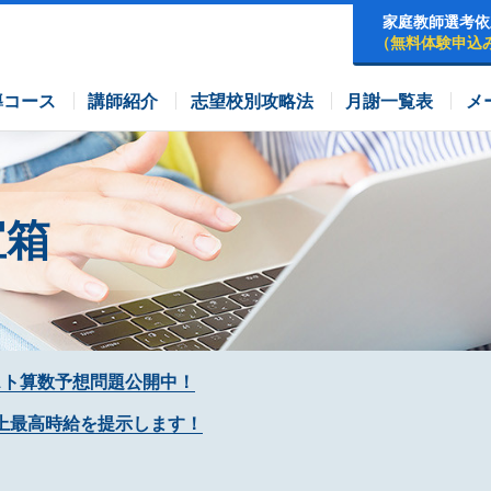
家庭教師選考依
（無料体験申込
早稲田アカデミーコース
四谷大塚コース
コース
導コース
講師紹介
志望校別攻略法
月謝一覧表
メ
宝箱
スト算数予想問題公開中！
上最高時給を提示します！