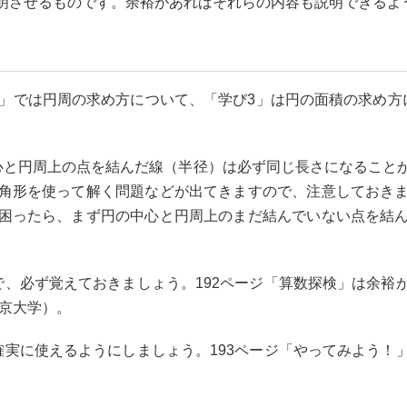
明させるものです。余裕があればそれらの内容も説明できるよ
」では円周の求め方について、「学び3」は円の面積の求め方
と円周上の点を結んだ線（半径）は必ず同じ長さになること
角形を使って解く問題などが出てきますので、注意しておき
困ったら、まず円の中心と円周上のまだ結んでいない点を結
、必ず覚えておきましょう。192ページ「算数探検」は余裕
東京大学）。
実に使えるようにしましょう。193ページ「やってみよう！