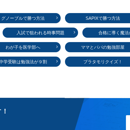
グノーブルで勝つ方法
SAPIXで勝つ方法
入試で狙われる時事問題
合格に導く魔法
わが子を医学部へ
ママとパパの勉強部屋
中学受験は勉強法が９割
ブラタモリクイズ！
す！