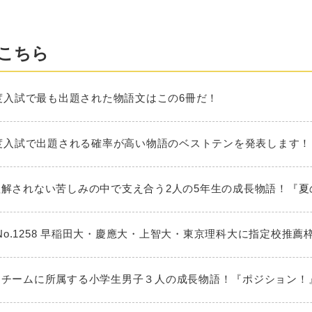
こちら
025年度入試で最も出題された物語文はこの6冊だ！
026年度入試で出題される確率が高い物語のベストテンを発表します！
大人に理解されない苦しみの中で支え合う2人の5年生の成長物語！『
No.1258 早稲田大・慶應大・上智大・東京理科大に指定校推薦
ミニバスチームに所属する小学生男子３人の成長物語！『ポジション