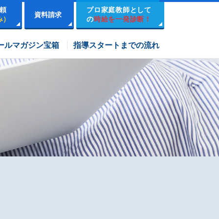
頼
プロ家庭教師として
資料請求
み）
の
時給を一発診断！
市進学院コース
ールマガジン宝箱
指導スタートまでの流れ