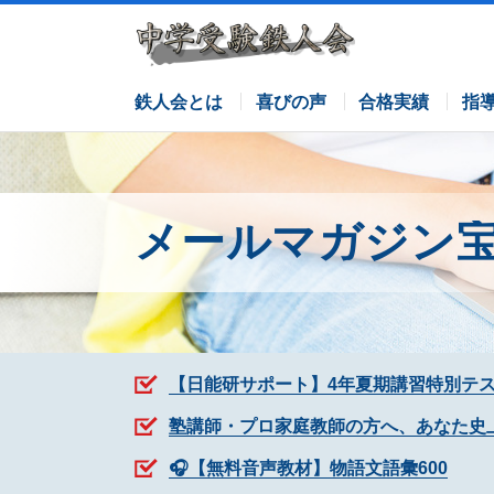
サピックスコース
日能研コース
栄光ゼミナールコース
各塾併用
鉄人会とは
喜びの声
合格実績
指
メールマガジン
【日能研サポート】4年夏期講習特別テ
塾講師・プロ家庭教師の方へ、あなた史
🎧【無料音声教材】物語文語彙600